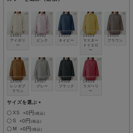
14501
14502
14503
14504
14505
アイボリ
ピンク
ネイビー
マスター
ブラウン
ー
ドイエロ
ー
売れ筋ランキング
新着商品
- Item Ranking -
- New Arrival -
すべてのデザインのパジャマ一覧はこちら
14506
14507
14508
14509
レンガブ
グレー
ブラック
ラズベリ
ラウン
ー
サイズを選ぶ
(
XS
+
0
税込
必
S
+
0
税込
須
M
+
0
税込
)