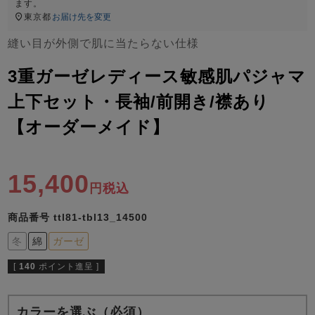
ズ
ます。
パジャマ
東京都
お届け先を変更
縫い目が外側で肌に当たらない仕様
ガールズ前開
ガールズかぶ
ボーイズ長袖
き
り
3重ガーゼレディース敏感肌パジャマ
上下セット・長袖/前開き/襟あり
【オーダーメイド】
売れ筋ランキング
新着商品
- Item Ranking -
- New Arrival -
ボーイズ半袖
ボーイズ前開
ボーイズかぶ
き
り
15,400
すべての季節のパジャマ一覧はこちら
税込
商品番号
ttl81-tbl13_14500
冬
綿
ガーゼ
[
140
ポイント進呈 ]
ガールズ
上着
ガールズ
ズボ
ボーイズ
上着
ボーイズ
ズボ
単品
ン単品
単品
ン単品
カラーを選ぶ（必須）