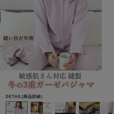
メンズパジャマ
上着単品
作務衣
胸がすけない
羽織・バスロ
体型別におすすめパジ
年齢別におすすめパジ
ルームウェア
会社概要
お買い物ガイド
安心の日本製
ーブ
ャマ
ャマ
サッカー/ちぢみ 楊
ニット/ストレッチ
起毛/フランネル
柳
ズボン単品
SDGsの取り組み
インナーウェア
生活雑貨
カタログギフト
春
夏
秋
冬
柄物
長袖
半袖
七分袖
ガールズパジャマ
すべてのメン
ズ
売れ筋ランキング
新着商品
パジャマ
- Item Ranking -
- New Arrival -