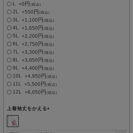
L
+
0
税込
2L
+
550
税込
3L
+
1,100
税込
4L
+
1,650
税込
5L
+
2,200
税込
6L
+
2,750
税込
7L
+
3,300
税込
8L
+
3,850
税込
9L
+
4,400
税込
10L
+
4,950
税込
11L
+
5,500
税込
12L
+
6,050
税込
上着袖丈をかえる
(
必
須