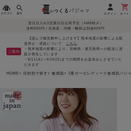
カテゴリ
探す
ログイン
カート
受注日入れ5営業日目出荷予定（AM9時〆）
季節で
生地で
目的別で
デザインで
はじめて
送料800円 / 北海道・沖縄・離島は別途800円
さがす
さがす
さがす
さがす
の方へ
レディースパジャマ
・【謹んで御見舞申し上げます】熊本地震の影響による配
送停止・遅延について
こちら
・熊本地震の影響により、宮崎県・鹿児島県への配送に遅
ご案内
延が発生しています
・8/11(火)～8/16(日)までの期間をお盆休みとさせていた
敏感肌用
入院・介護
つくるパジャマとは
胸が目立たない
夏パジャマ特集
迷ったら、まずはこの
だきます
パジャマ
パジャマ
パジャマ！
綿100%
リネン・麻
シルク/絹
長袖
半袖
七分袖
HOME
目的別で探す
敏感肌
3重ガーゼレディース敏感肌パジャ
すべてのレデ
ィース
パジャマ
マタニティ
ペアで
お支払い・送料・配送
返品・交換について
眠れる作務衣特集
よくあるご質問
前開き
かぶり
ワンピース
パジャマ
そろえたい
について
オーガニック素材
ガーゼ
サテン織り
春
夏
秋
冬