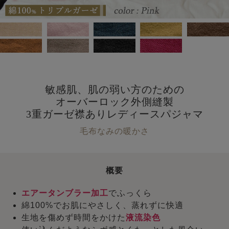
敏感肌、肌の弱い方のための
オーバーロック外側縫製
3重ガーゼ襟ありレディースパジャマ
毛布なみの暖かさ
概要
エアータンブラー加工
でふっくら
綿100%でお肌にやさしく、蒸れずに快適
生地を傷めず時間をかけた
液流染色