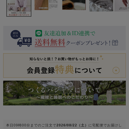
前開き
かぶり
スリーパー
目的別でさがす一覧はこちら
売れ筋ランキング
新着商品
- Item Ranking -
- New Arrival -
上着単品
作務衣
羽織・バスロ
すべての生地一覧はこちら
春
夏
秋
冬
ーブ
ボーイズパジャマ
ズボン単品
ガールズ長袖
ガールズ半袖
ワンピース
春
夏
秋
冬
すべてのキッ
本日
09時00分
までのご注文で
2026/08/22（土）
に
宅配便
でお届けし