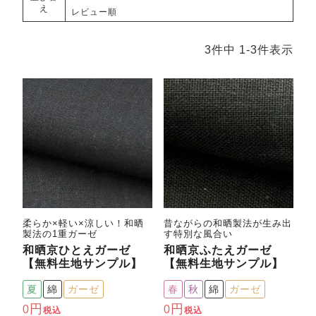
メンズパジャマ
え
レビュー順
上着単品
作務衣
胸がすけない
羽織・バスロ
体型別におすすめパジ
年齢別におすすめパジ
ルームウェア
会社概要
お買い物ガイド
安心の日本製
3
件中
1
-
3
件表示
ーブ
ャマ
ャマ
サッカー/ちぢみ 楊
ニット/ストレッチ
起毛/フランネル
柳
ズボン単品
SDGsの取り組み
インナーウェア
生活雑貨
カタログギフト
春
夏
秋
冬
柄物
柔らか×軽い×涼しい！和晒
昔ながらの和晒製法が生み出
長袖
半袖
七分袖
製法の1重ガーゼ
す特別な風合い
ガールズパジャマ
和晒京ひとえガーゼ
和晒京ふたえガーゼ
すべてのメン
【無料生地サンプル】
【無料生地サンプル】
ズ
売れ筋ランキング
新着商品
パジャマ
夏
綿
ガーゼ
春
秋
綿
ガーゼ
- Item Ranking -
- New Arrival -
0
0
税込
税込