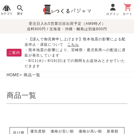
カテゴリ
探す
ログイン
カート
受注日入れ5営業日目出荷予定（AM9時〆）
季節で
生地で
目的別で
デザインで
はじめて
送料800円 / 北海道・沖縄・離島は別途800円
さがす
さがす
さがす
さがす
の方へ
レディースパジャマ
・【謹んで御見舞申し上げます】熊本地震の影響による配
送停止・遅延について
こちら
・熊本地震の影響により、宮崎県・鹿児島県への配送に遅
ご案内
延が発生しています
・8/11(火)～8/16(日)までの期間をお盆休みとさせていた
敏感肌用
入院・介護
つくるパジャマとは
胸が目立たない
夏パジャマ特集
迷ったら、まずはこの
だきます
パジャマ
パジャマ
パジャマ！
綿100%
リネン・麻
シルク/絹
長袖
半袖
七分袖
HOME
商品一覧
すべてのレデ
ィース
商品一覧
パジャマ
マタニティ
ペアで
お支払い・送料・配送
返品・交換について
眠れる作務衣特集
よくあるご質問
前開き
かぶり
ワンピース
パジャマ
そろえたい
について
オーガニック素材
ガーゼ
サテン織り
春
夏
秋
冬
優先度順
価格が安い順
価格が高い順
新着順
並び替