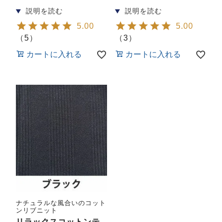
前開き
かぶり
スリーパー
目的別でさがす一覧はこちら
売れ筋ランキング
新着商品
5.00
5.00
- Item Ranking -
- New Arrival -
（
5
）
（
3
）
上着単品
カートに入れる
カートに入れる
作務衣
羽織・バスロ
すべての生地一覧はこちら
春
夏
秋
冬
ーブ
ボーイズパジャマ
ズボン単品
ガールズ長袖
ガールズ半袖
ワンピース
ナチュラルな風合いのコット
春
夏
秋
冬
ンリブニット
すべてのキッ
リラックスコットンテ