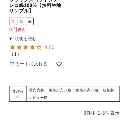
ズ
レコ綿100%【無料生地
パジャマ
サンプル】
春
秋
綿
ガールズ前開
ガールズかぶ
ボーイズ長袖
き
り
0
税込
4.00
売れ筋ランキング
新着商品
（
1
）
- Item Ranking -
- New Arrival -
カートに入れる
ボーイズ半袖
ボーイズ前開
ボーイズかぶ
き
り
すべての季節のパジャマ一覧はこちら
優先度順
価格が安い順
価格が高い順
新着順
並び替
え
レビュー順
3
件中
1
-
3
件表示
ガールズ
上着
ガールズ
ズボ
ボーイズ
上着
ボーイズ
ズボ
単品
ン単品
単品
ン単品