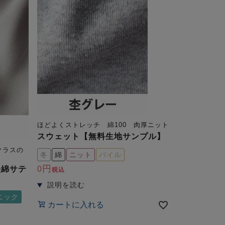
ほどよくストレッチ 綿100 肉厚ニット
スウェット【無料生地サンプル】
クラスの
冬
綿
ニット
パイル
長綿サテ
0
税込
ニック
カートに入れる