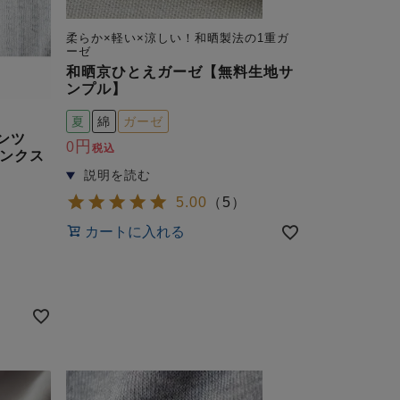
柔らか×軽い×涼しい！和晒製法の1重ガ
ーゼ
和晒京ひとえガーゼ【無料生地サ
ンプル】
夏
綿
ガーゼ
パンツ
0
税込
ンクス
5.00
（
5
）
カートに入れる