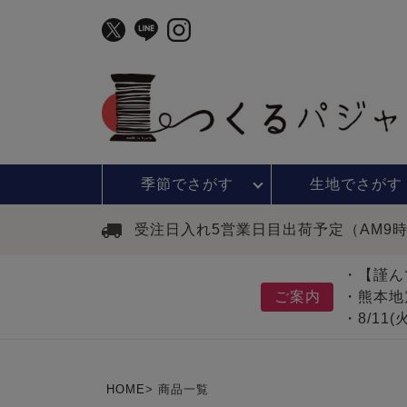
季節で
さがす
生地で
さがす
受注日入れ5営業日目出荷予定（AM9
・【謹ん
ご案内
・熊本地
・8/11
HOME
商品一覧