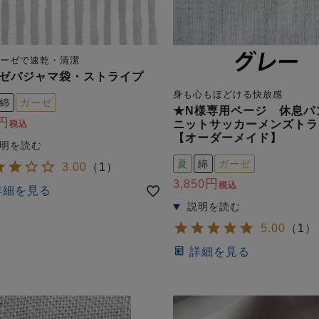
ガーゼで速乾・清潔
ゼパジャマ袋・ストライプ
身も心もほどける快放感
綿
ガーゼ
★N様専用ページ 休息
ニットサッカーメンズトラ
税込
【オーダーメイド】
夏
綿
ガーゼ
3.00
（
1
）
3,850
税込
詳細を見る
5.00
（
1
）
詳細を見る