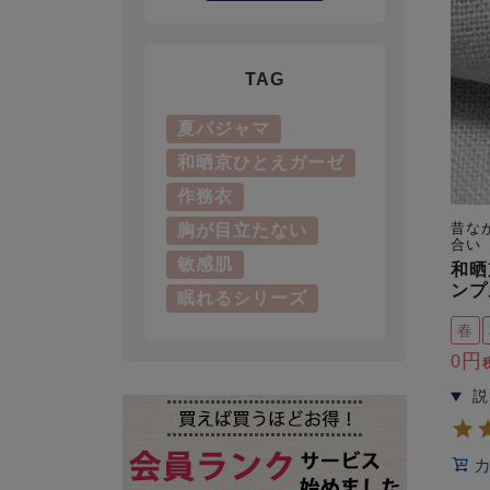
TAG
夏パジャマ
和晒京ひとえガーゼ
作務衣
昔な
胸が目立たない
合い
敏感肌
和晒
ンプ
眠れるシリーズ
春
0