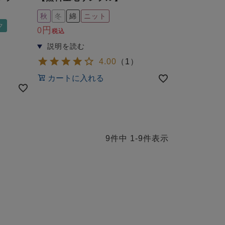
秋
冬
綿
ニット
ク
0
税込
4.00
（
1
）
カートに入れる
9
件中
1
-
9
件表示