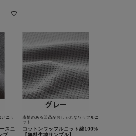
おいニッ
表情のある凹凸がおしゃれなワッフルニ
ット
ースニ
コットンワッフルニット綿100%
ンプ
【無料生地サンプル】