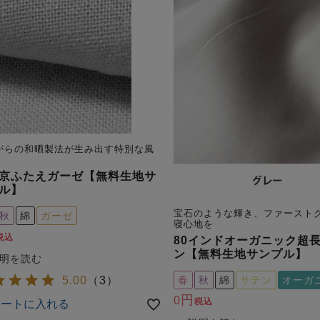
がらの和晒製法が生み出す特別な風
京ふたえガーゼ【無料生地サ
ル】
宝石のような輝き、ファースト
秋
綿
ガーゼ
寝心地を
税込
80インドオーガニック超
ン【無料生地サンプル】
春
秋
綿
サテン
オーガ
5.00
（
3
）
0
税込
カートに入れる