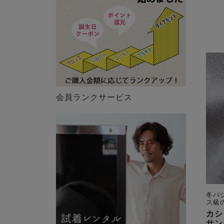
会員ランクサービス
冬パ
ス級
カシ
サン