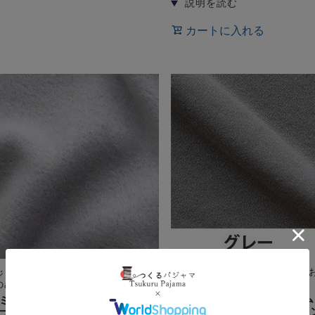
カートに入れる
冬の乾燥対策に！椿油配合うる
ジャマの決定版。綿で叶えるフリー
ト
のぬくもり
オーガニックコットンスム
ミヤタッチコット【無料生地
ット綿100%【無料生地サ
プル】