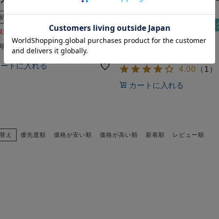
ル】
綿
ニット
パイル
冬
綿
ニット
オーガニッ
税込
0
税込
カートに入れる
4.00
（
1
）
カートに入れる
替え
優先度順
価格が安い順
価格が高い順
新着順
レビュー順