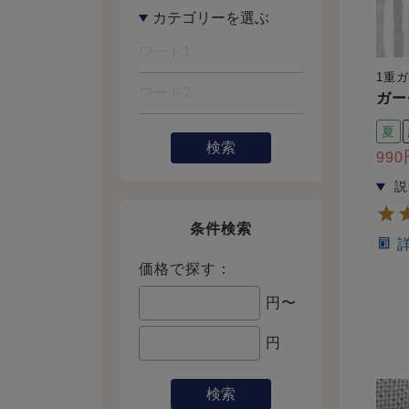
1重
ガー
夏
検索
990
条件検索
価格で探す：
円〜
円
検索