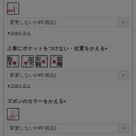
(
必
須
)
▼詳細を見る
上着にポケットをつけない・位置をかえる
(
必
須
)
▼詳細を見る
ズボンのカラーをかえる
(
必
須
)