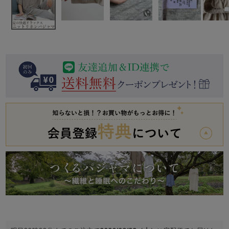
前開き
かぶり
スリーパー
目的別でさがす一覧はこちら
売れ筋ランキング
新着商品
- Item Ranking -
- New Arrival -
上着単品
作務衣
羽織・バスロ
すべての生地一覧はこちら
春
夏
秋
冬
ーブ
ボーイズパジャマ
ズボン単品
ガールズ長袖
ガールズ半袖
ワンピース
春
夏
秋
冬
すべてのキッ