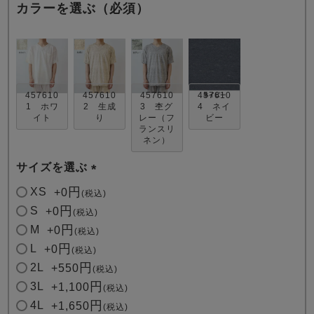
カラーを選ぶ（必須）
457610
457610
457610
457610
1 ホワ
2 生成
3 杢グ
4 ネイ
イト
り
レー（フ
ビー
売れ筋ランキング
新着商品
ランスリ
- Item Ranking -
- New Arrival -
ネン）
サイズを選ぶ
すべてのデザインのパジャマ一覧はこちら
(
XS
+
0
税込
必
S
+
0
税込
須
M
+
0
税込
)
L
+
0
税込
2L
+
550
税込
3L
+
1,100
税込
4L
+
1,650
税込