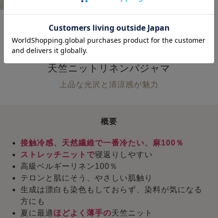
触れるたびに、ひんやり冷たい！
ほどよく伸びて寝返りしやすい
天竺ニットリネンパジャマ
上品な光沢と清涼感が魅力
概要
接触冷感、天然繊維で一番冷たい、麻100％
ストレッチニットで
寝返りしやすい
高級ベルギーリネン100％
テロンと肌にそう、やさしい肌触り
生成は漂白も染色もしておらず、染料が気になる
方にも
夏に最適
ほどよく薄手の
天竺ニット