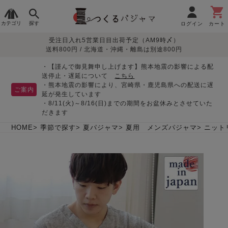
カテゴリ
探す
ログイン
カート
受注日入れ5営業日目出荷予定（AM9時〆）
季節で
生地で
目的別で
デザインで
はじめて
送料800円 / 北海道・沖縄・離島は別途800円
さがす
さがす
さがす
さがす
の方へ
レディースパジャマ
・【謹んで御見舞申し上げます】熊本地震の影響による配
送停止・遅延について
こちら
・熊本地震の影響により、宮崎県・鹿児島県への配送に遅
ご案内
延が発生しています
・8/11(火)～8/16(日)までの期間をお盆休みとさせていた
敏感肌用
入院・介護
つくるパジャマとは
胸が目立たない
夏パジャマ特集
迷ったら、まずはこの
だきます
パジャマ
パジャマ
パジャマ！
綿100%
リネン・麻
シルク/絹
長袖
半袖
七分袖
HOME
季節で探す
夏パジャマ
夏用 メンズパジャマ
ニット
すべてのレデ
ィース
パジャマ
マタニティ
ペアで
お支払い・送料・配送
返品・交換について
眠れる作務衣特集
よくあるご質問
前開き
かぶり
ワンピース
パジャマ
そろえたい
について
オーガニック素材
ガーゼ
サテン織り
春
夏
秋
冬