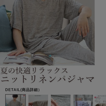
メンズパジャマ
上着単品
作務衣
胸がすけない
羽織・バスロ
体型別におすすめパジ
年齢別におすすめパジ
ルームウェア
会社概要
お買い物ガイド
安心の日本製
ーブ
ャマ
ャマ
サッカー/ちぢみ 楊
ニット/ストレッチ
起毛/フランネル
柳
ズボン単品
SDGsの取り組み
インナーウェア
生活雑貨
カタログギフト
春
夏
秋
冬
柄物
長袖
半袖
七分袖
ガールズパジャマ
すべてのメン
ズ
売れ筋ランキング
新着商品
パジャマ
- Item Ranking -
- New Arrival -