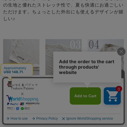
の生地と優れたストレッチ性で、夏も快適にお過ごしい
ただけます。ちょっとした外出にも使えるデザインが嬉
しい♪
すそのボリュー
スマホも入る胸
公共の場所にも
ムあるアール部
ポケットつき
安心な前立て
分がおしゃれ度
（社会の窓）つ
アップ！部屋着
き
としても（全色
同色）
メニュー