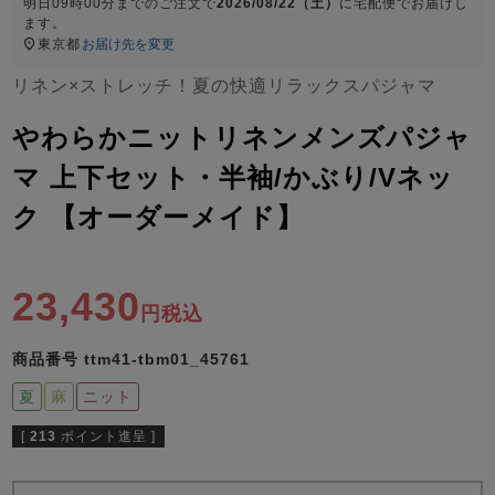
ズ
明日
09時00分
までのご注文で
2026/08/22（土）
に
宅配便
でお届けし
パジャマ
ます。
東京都
お届け先を変更
リネン×ストレッチ！夏の快適リラックスパジャマ
ガールズ前開
ガールズかぶ
ボーイズ長袖
き
り
やわらかニットリネンメンズパジャ
マ 上下セット・半袖/かぶり/Vネッ
売れ筋ランキング
新着商品
ク 【オーダーメイド】
- Item Ranking -
- New Arrival -
ボーイズ半袖
ボーイズ前開
ボーイズかぶ
き
り
23,430
すべての季節のパジャマ一覧はこちら
税込
商品番号
ttm41-tbm01_45761
夏
麻
ニット
[
213
ポイント進呈 ]
ガールズ
上着
ガールズ
ズボ
ボーイズ
上着
ボーイズ
ズボ
単品
ン単品
単品
ン単品