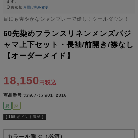
ズ
ます。
パジャマ
東京都
お届け先を変更
目にも爽やかなシャンブレーで優しくクールダウン！
ガールズ前開
ガールズかぶ
ボーイズ長袖
き
り
60先染めフランスリネンメンズパジ
ャマ上下セット・長袖/前開き/襟なし
【オーダーメイド】
売れ筋ランキング
新着商品
- Item Ranking -
- New Arrival -
ボーイズ半袖
ボーイズ前開
ボーイズかぶ
き
り
18,150
すべての季節のパジャマ一覧はこちら
税込
商品番号
ttm07-tbm01_2316
夏
麻
[
165
ポイント進呈 ]
ガールズ
上着
ガールズ
ズボ
ボーイズ
上着
ボーイズ
ズボ
単品
ン単品
単品
ン単品
カラーを選ぶ（必須）