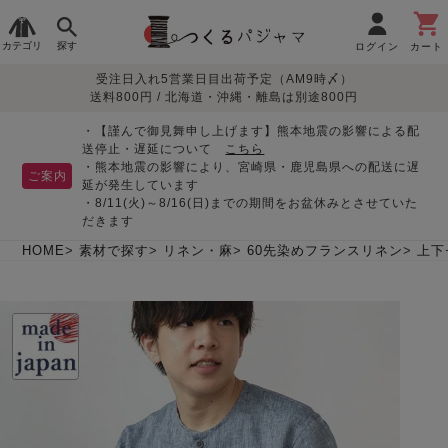
カテゴリ
探す
ログイン
カート
受注日入れ5営業日目出荷予定（AM9時〆）
季節で
生地で
目的別で
デザインで
はじめて
送料800円 / 北海道・沖縄・離島は別途800円
さがす
さがす
さがす
さがす
の方へ
レディースパジャマ
・【謹んで御見舞申し上げます】熊本地震の影響による配
送停止・遅延について
こちら
・熊本地震の影響により、宮崎県・鹿児島県への配送に遅
ご案内
延が発生しています
・8/11(火)～8/16(日)までの期間をお盆休みとさせていた
敏感肌用
入院・介護
つくるパジャマとは
胸が目立たない
夏パジャマ特集
迷ったら、まずはこの
だきます
パジャマ
パジャマ
パジャマ！
綿100%
リネン・麻
シルク/絹
長袖
半袖
七分袖
HOME
素材で探す
リネン・麻
60先染めフランスリネン
上下
すべてのレデ
ィース
パジャマ
マタニティ
ペアで
お支払い・送料・配送
返品・交換について
眠れる作務衣特集
よくあるご質問
前開き
かぶり
ワンピース
パジャマ
そろえたい
について
オーガニック素材
ガーゼ
サテン織り
春
夏
秋
冬