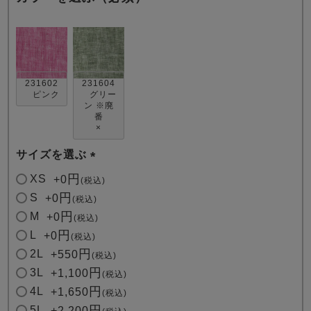
231602
231604
ピンク
グリー
ン ※廃
番
売れ筋ランキング
新着商品
×
- Item Ranking -
- New Arrival -
サイズを選ぶ
(
すべてのデザインのパジャマ一覧はこちら
XS
+
0
税込
必
S
+
0
税込
須
M
+
0
税込
)
L
+
0
税込
2L
+
550
税込
3L
+
1,100
税込
4L
+
1,650
税込
5L
+
2,200