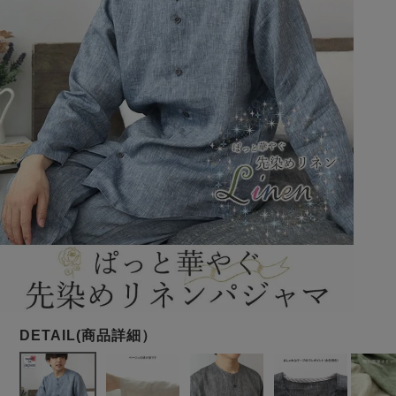
メンズパジャマ
上着単品
作務衣
胸がすけない
羽織・バスロ
体型別におすすめパジ
年齢別におすすめパジ
ルームウェア
会社概要
お買い物ガイド
安心の日本製
ーブ
ャマ
ャマ
サッカー/ちぢみ 楊
ニット/ストレッチ
起毛/フランネル
柳
ズボン単品
SDGsの取り組み
インナーウェア
生活雑貨
カタログギフト
春
夏
秋
冬
柄物
長袖
半袖
七分袖
ガールズパジャマ
すべてのメン
ズ
売れ筋ランキング
新着商品
パジャマ
- Item Ranking -
- New Arrival -