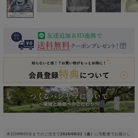
前開き
かぶり
スリーパー
目的別でさがす一覧はこちら
売れ筋ランキング
新着商品
- Item Ranking -
- New Arrival -
上着単品
作務衣
羽織・バスロ
すべての生地一覧はこちら
春
夏
秋
冬
ーブ
ボーイズパジャマ
ズボン単品
ガールズ長袖
ガールズ半袖
ワンピース
春
夏
秋
冬
すべてのキッ
本日
09時00分
までのご注文で
2026/08/21（金）
に
宅配便
でお届けし