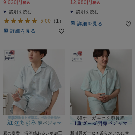
前開き
かぶり
スリーパー
9,020
12,980
税込
税込
目的別でさがす一覧はこちら
売れ筋ランキング
新着商品
- Item Ranking -
- New Arrival -
5.00
（
1
）
詳細を見る
詳細を見る
上着単品
作務衣
羽織・バスロ
すべての生地一覧はこちら
春
夏
秋
冬
ーブ
ボーイズパジャマ
ズボン単品
ガールズ長袖
ガールズ半袖
ワンピース
春
夏
秋
冬
すべてのキッ
夏の定番！清涼感あるシボ加工
新感覚ガーゼ！柔らかいのにサ