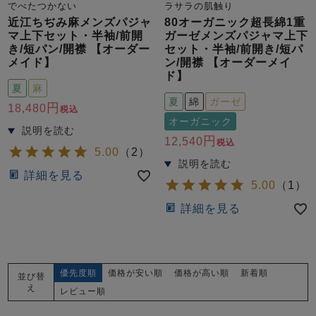
ズ
でべたつかない
ラサラの肌触り
パジャマ
近江ちぢみ麻メンズパジャ
80オーガニック超長綿1重
マ上下セット・半袖/前開
ガーゼメンズパジャマ上下
き/短パン/開襟 【オーダー
セット・半袖/前開き/短パ
ガールズ前開
ガールズかぶ
ボーイズ長袖
メイド】
ン/開襟 【オーダーメイ
き
り
ド】
夏
麻
夏
綿
ガーゼ
18,480
税込
オーガニック
売れ筋ランキング
新着商品
- Item Ranking -
- New Arrival -
12,540
税込
5.00
（
2
）
ボーイズ半袖
ボーイズ前開
ボーイズかぶ
詳細を見る
き
り
5.00
（
1
）
すべての季節のパジャマ一覧はこちら
詳細を見る
優先度順
価格が安い順
価格が高い順
新着順
並び替
ガールズ
上着
ガールズ
ズボ
ボーイズ
上着
ボーイズ
ズボ
え
レビュー順
単品
ン単品
単品
ン単品