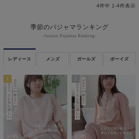
4
件中
1
-
4
件表示
季節のパジャマランキング
-Season Pajamas Ranking-
売れ筋ランキング
新着商品
- Item Ranking -
- New Arrival -
レディース
メンズ
ガールズ
ボーイズ
1
2
すべてのデザインのパジャマ一覧はこちら