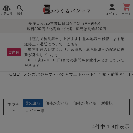
カテゴリ
探す
ログイン
カート
受注日入れ5営業日目出荷予定（AM9時〆）
季節で
生地で
目的別で
デザインで
はじめて
送料800円 / 北海道・沖縄・離島は別途800円
さがす
さがす
さがす
さがす
の方へ
レディースパジャマ
・【謹んで御見舞申し上げます】熊本地震の影響による配
送停止・遅延について
こちら
・熊本地震の影響により、宮崎県・鹿児島県への配送に遅
ご案内
延が発生しています
・8/11(火)～8/16(日)までの期間をお盆休みとさせていた
敏感肌用
入院・介護
つくるパジャマとは
胸が目立たない
夏パジャマ特集
迷ったら、まずはこの
だきます
パジャマ
パジャマ
パジャマ！
綿100%
リネン・麻
シルク/絹
長袖
半袖
七分袖
HOME
メンズパジャマ
パジャマ上下セット
半袖
前開き
オ
すべてのレデ
ィース
パジャマ
優先度順
価格が安い順
価格が高い順
新着順
並び替
マタニティ
ペアで
お支払い・送料・配送
返品・交換について
眠れる作務衣特集
よくあるご質問
え
前開き
かぶり
ワンピース
レビュー順
パジャマ
そろえたい
について
オーガニック素材
ガーゼ
サテン織り
春
夏
秋
冬
4
件中
1
-
4
件表示