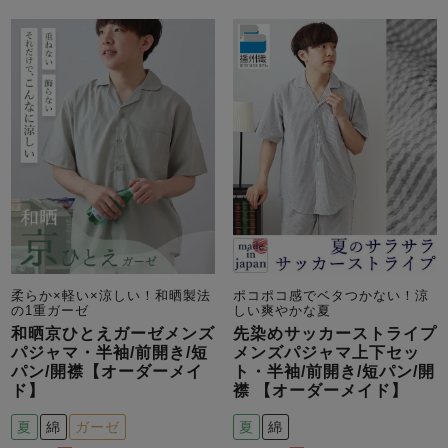
メンズパジャマ
上着単品
作務衣
胸がすけない
羽織・バスロ
体型別におすすめパジ
年齢別におすすめパジ
ルームウェア
会社概要
お買い物ガイド
安心の日本製
ーブ
ャマ
ャマ
サッカー/ちぢみ 楊
ニット/ストレッチ
起毛/フランネル
柳
ズボン単品
SDGsの取り組み
インナーウェア
生活雑貨
カタログギフト
柔らか×軽い×涼しい！和晒製法
ポコポコ感でベタつかない！涼
春
夏
秋
冬
柄物
の1重ガーゼ
しい爽やかな夏
長袖
半袖
七分袖
和晒京ひとえガーゼメンズ
先染めサッカーストライプ
ガールズパジャマ
パジャマ・半袖/前開き/短
メンズパジャマ上下セッ
すべてのメン
パン/開襟【オーダーメイ
ト・半袖/前開き/短パン/開
ズ
ド】
襟 【オーダーメイド】
売れ筋ランキング
新着商品
パジャマ
- Item Ranking -
- New Arrival -
夏
綿
ガーゼ
夏
綿