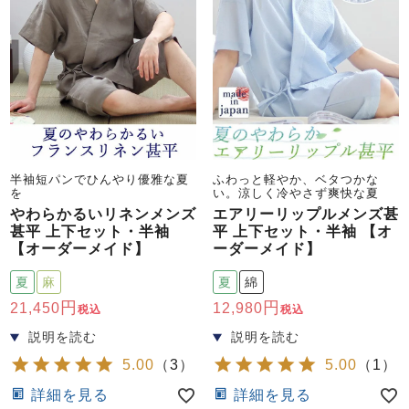
半袖短パンでひんやり優雅な夏
ふわっと軽やか、ベタつかな
を
い。涼しく冷やさず爽快な夏
やわらかるいリネンメンズ
エアリーリップルメンズ甚
甚平 上下セット・半袖
平 上下セット・半袖 【オ
【オーダーメイド】
ーダーメイド】
夏
麻
夏
綿
21,450
12,980
税込
税込
5.00
（
3
）
5.00
（
1
）
詳細を見る
詳細を見る