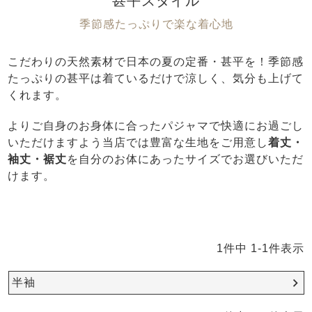
甚平スタイル
前開き
かぶり
スリーパー
目的別でさがす一覧はこちら
季節感たっぷりで楽な着心地
売れ筋ランキング
新着商品
- Item Ranking -
- New Arrival -
こだわりの天然素材で日本の夏の定番・甚平を！季節感
上着単品
たっぷりの甚平は着ているだけで涼しく、気分も上げて
作務衣
羽織・バスロ
すべての生地一覧はこちら
くれます。
春
夏
秋
冬
ーブ
ボーイズパジャマ
よりご自身のお身体に合ったパジャマで快適にお過ごし
いただけますよう当店では豊富な生地をご用意し
着丈・
袖丈・裾丈
を自分のお体にあったサイズでお選びいただ
ズボン単品
けます。
1
件中
1
-
1
件表示
ガールズ長袖
ガールズ半袖
ワンピース
半袖
春
夏
秋
冬
すべてのキッ