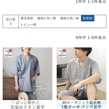
ズ
1
件中
1
-
1
件表示
パジャマ
優先度順
価格が安い順
価格が高い順
新着順
ガールズ前開
ガールズかぶ
ボーイズ長袖
並び替
え
き
り
レビュー順
8
件中
1
-
8
件表示
売れ筋ランキング
新着商品
- Item Ranking -
- New Arrival -
ボーイズ半袖
ボーイズ前開
ボーイズかぶ
き
り
すべての季節のパジャマ一覧はこちら
ガールズ
上着
ガールズ
ズボ
ボーイズ
上着
ボーイズ
ズボ
単品
ン単品
単品
ン単品