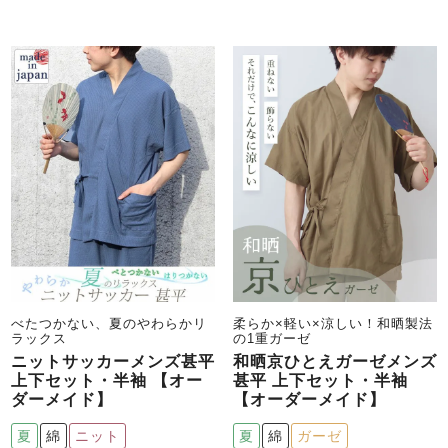
べたつかない、夏のやわらかリ
柔らか×軽い×涼しい！和晒製法
ラックス
の1重ガーゼ
ニットサッカーメンズ甚平
和晒京ひとえガーゼメンズ
上下セット・半袖 【オー
甚平 上下セット・半袖
ダーメイド】
【オーダーメイド】
夏
綿
ニット
夏
綿
ガーゼ