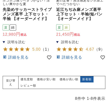
ポコポコ感でベタつかない！涼
夏の定番！清涼感あるシボ加工
しい爽やかな夏
でべたつかない
先染めサッカーストライプ
近江ちぢみ麻メンズ甚平
メンズ甚平 上下セット・
上下セット・半袖/短パン
半袖 【オーダーメイド】
【オーダーメイド】
夏
綿
夏
麻
12,980
21,450
税込
税込
5.00
（
1
）
4.67
（
9
）
詳細を見る
詳細を見る
優先度順
価格が安い順
価格が高い順
新着順
並び替
え
レビュー順
8
件中
1
-
8
件表示