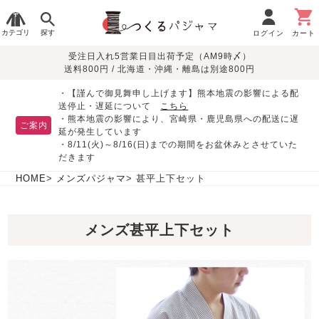
カテゴリ
探す
ログイン
カート
受注日入れ5営業日目出荷予定（AM9時〆）
季節で
生地で
目的別で
デザインで
はじめて
送料800円 / 北海道・沖縄・離島は別途800円
さがす
さがす
さがす
さがす
の方へ
レディースパジャマ
・【謹んで御見舞申し上げます】熊本地震の影響による配
送停止・遅延について
こちら
・熊本地震の影響により、宮崎県・鹿児島県への配送に遅
ご案内
延が発生しています
・8/11(火)～8/16(日)までの期間をお盆休みとさせていた
敏感肌用
入院・介護
つくるパジャマとは
胸が目立たない
夏パジャマ特集
迷ったら、まずはこの
だきます
パジャマ
パジャマ
パジャマ！
綿100%
リネン・麻
シルク/絹
長袖
半袖
七分袖
HOME
メンズパジャマ
甚平上下セット
すべてのレデ
ィース
メンズ甚平上下セット
パジャマ
マタニティ
ペアで
お支払い・送料・配送
返品・交換について
眠れる作務衣特集
よくあるご質問
前開き
かぶり
ワンピース
パジャマ
そろえたい
について
オーガニック素材
ガーゼ
サテン織り
春
夏
秋
冬