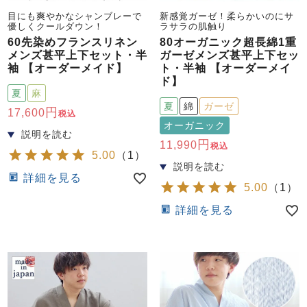
目にも爽やかなシャンブレーで
新感覚ガーゼ！柔らかいのにサ
優しくクールダウン！
ラサラの肌触り
60先染めフランスリネン
80オーガニック超長綿1重
メンズ甚平上下セット・半
ガーゼメンズ甚平上下セッ
袖 【オーダーメイド】
ト・半袖 【オーダーメイ
ド】
夏
麻
夏
綿
ガーゼ
17,600
税込
売れ筋ランキング
新着商品
オーガニック
- Item Ranking -
- New Arrival -
11,990
税込
5.00
（
1
）
すべてのデザインのパジャマ一覧はこちら
詳細を見る
5.00
（
1
）
詳細を見る