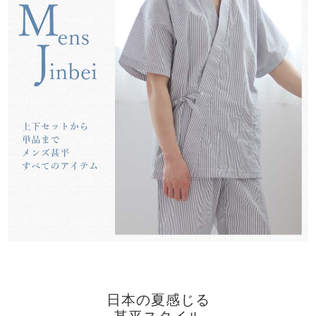
メンズパジャマ
上着単品
作務衣
胸がすけない
羽織・バスロ
体型別におすすめパジ
年齢別におすすめパジ
ルームウェア
会社概要
お買い物ガイド
安心の日本製
ーブ
ャマ
ャマ
サッカー/ちぢみ 楊
ニット/ストレッチ
起毛/フランネル
柳
ズボン単品
SDGsの取り組み
インナーウェア
生活雑貨
カタログギフト
春
夏
秋
冬
柄物
長袖
半袖
七分袖
ガールズパジャマ
すべてのメン
ズ
売れ筋ランキング
新着商品
パジャマ
- Item Ranking -
- New Arrival -
日本の夏感じる