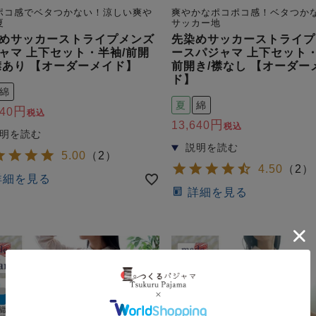
ポコ感でベタつかない！涼しい爽や
爽やかなポコポコ感！ベタつか
夏
サッカー地
めサッカーストライプメンズ
先染めサッカーストライプ
ャマ 上下セット・半袖/前開
ースパジャマ 上下セット・
襟あり 【オーダーメイド】
前開き/襟なし 【オーダー
ド】
綿
夏
綿
640
税込
13,640
税込
5.00
（
2
）
4.50
（
2
）
詳細を見る
詳細を見る