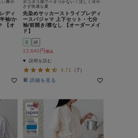
しい爽や
ポコポコ感でベタつかない！涼しく冷や
さず快適な夏
レディ
先染めサッカーストライプレディ
半袖/か
ースパジャマ 上下セット・七分
ク 【オ
袖/前開き/襟なし 【オーダーメイ
ド】
夏
綿
13,640
税込
4.71
（
7
）
詳細を見る