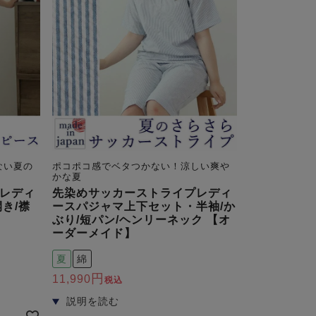
ない夏の
ポコポコ感でベタつかない！涼しい爽や
かな夏
レディ
先染めサッカーストライプレディ
き/襟
ースパジャマ上下セット・半袖/か
ぶり/短パン/ヘンリーネック 【オ
ーダーメイド】
夏
綿
11,990
税込