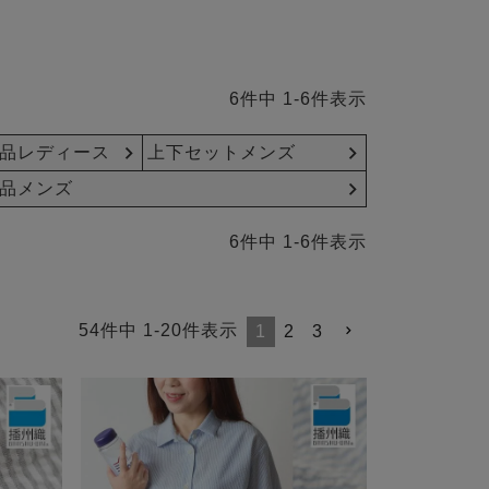
6
件中
1
-
6
件表示
品レディース
上下セットメンズ
品メンズ
6
件中
1
-
6
件表示
54
件中
1
-
20
件表示
1
2
3