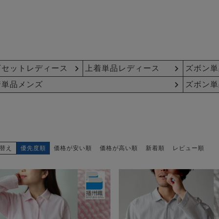
下セットレディース
上着単品レディース
ズボン単
着単品メンズ
ズボン単
替え
優先度順
価格が安い順
価格が高い順
新着順
レビュー順