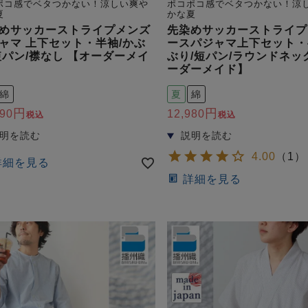
ポコ感でベタつかない！涼しい爽や
ポコポコ感でベタつかない！涼
夏
かな夏
めサッカーストライプメンズ
先染めサッカーストライプ
ャマ 上下セット・半袖/かぶ
ースパジャマ上下セット・
短パン/襟なし 【オーダーメイ
ぶり/短パン/ラウンドネッ
ーダーメイド】
綿
夏
綿
990
12,980
税込
税込
4.00
（
1
）
詳細を見る
詳細を見る