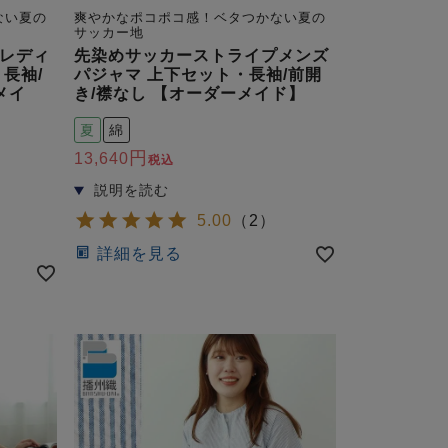
ない夏の
爽やかなポコポコ感！ベタつかない夏の
サッカー地
レディ
先染めサッカーストライプメンズ
長袖/
パジャマ 上下セット・長袖/前開
メイ
き/襟なし 【オーダーメイド】
夏
綿
13,640
税込
5.00
（
2
）
詳細を見る