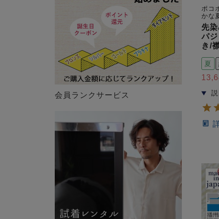
ポコ
かな
先染
パジ
き/
夏
13,
会員ランクサービス