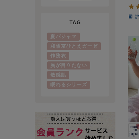
TAG
夏パジャマ
和晒京ひとえガーゼ
作務衣
胸が目立たない
敏感肌
眠れるシリーズ