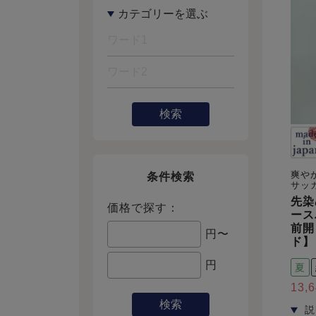
検索
爽や
条件検索
サッ
先染
価格で探す：
ース
前開
円〜
ド】
円
夏
13,
検索