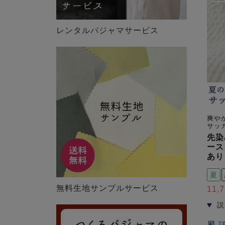
レンタルパジャマサービス
爽や
サッ
先染
ース
あり
夏
無料生地サンプルサービス
11,