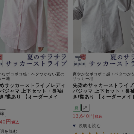
かなポコポコ感！ベタつかない夏の
爽やかなポコポコ感！ベタつか
カー地
サッカー地
めサッカーストライプレディ
先染めサッカーストライプ
パジャマ 上下セット・長袖/
パジャマ 上下セット・長袖
き/襟あり 【オーダーメイ
き/襟あり 【オーダーメイ
夏
綿
綿
13,640
税込
640
税込