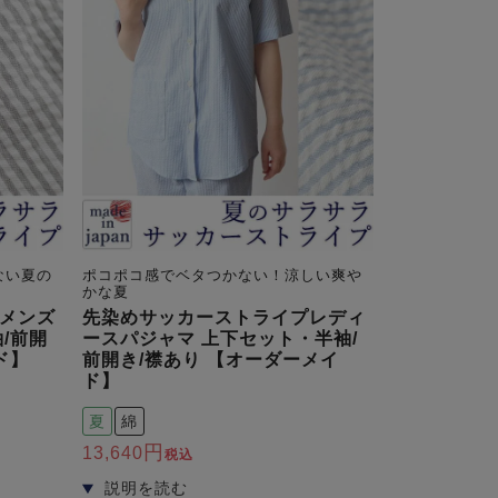
ない夏の
ポコポコ感でベタつかない！涼しい爽や
かな夏
メンズ
先染めサッカーストライプレディ
/前開
ースパジャマ 上下セット・半袖/
ド】
前開き/襟あり 【オーダーメイ
ド】
夏
綿
13,640
税込