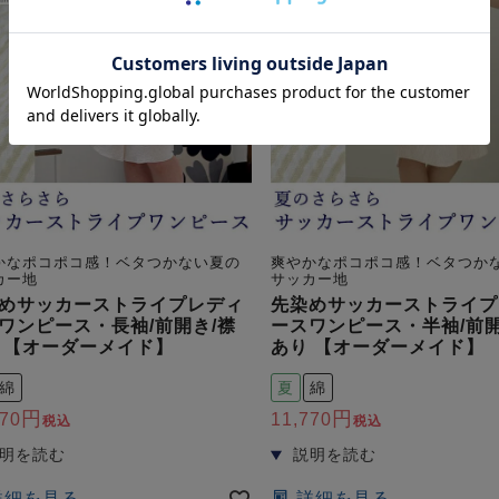
かなポコポコ感！ベタつかない夏の
爽やかなポコポコ感！ベタつか
カー地
サッカー地
めサッカーストライプレディ
先染めサッカーストライプ
ワンピース・長袖/前開き/襟
ースワンピース・半袖/前開
 【オーダーメイド】
あり 【オーダーメイド】
綿
夏
綿
770
11,770
税込
税込
詳細を見る
詳細を見る