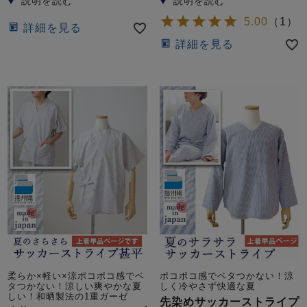
前開き
かぶり
スリーパー
目的別でさがす一覧はこちら
5.00
（
1
）
詳細を見る
売れ筋ランキング
新着商品
詳細を見る
- Item Ranking -
- New Arrival -
上着単品
作務衣
羽織・バスロ
すべての生地一覧はこちら
春
夏
秋
冬
ーブ
ボーイズパジャマ
ズボン単品
ガールズ長袖
ガールズ半袖
ワンピース
柔らか×軽い×涼ポコポコ感でベ
ポコポコ感でベタつかない！涼
タつかない！涼しい爽やかな夏
しく冷やさず快適な夏
春
夏
秋
冬
すべてのキッ
しい！和晒製法の1重ガーゼ
先染めサッカーストライプ