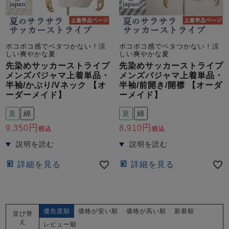
ポコポコ感でベタつかない！涼
ポコポコ感でベタつかない！涼
しい爽やかな夏
しい爽やかな夏
先染めサッカーストライプ
先染めサッカーストライプ
メンズパジャマ上着単品・
メンズパジャマ上着単品・
半袖/かぶり/Vネック 【オ
半袖/前開き/開襟 【オーダ
売れ筋ランキング
新着商品
ーダーメイド】
ーメイド】
- Item Ranking -
- New Arrival -
夏
綿
夏
綿
9,350
8,910
税込
税込
すべてのデザインのパジャマ一覧はこちら
詳細を見る
詳細を見る
優先度順
価格が安い順
価格が高い順
新着順
並び替
え
レビュー順