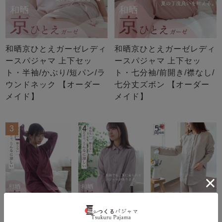
和晒京ひとえガーゼレディ
和晒京ひとえガーゼレディ
ースパジャマ 上下セッ
ースパジャマ 上下セッ
ト・半袖/かぶり/短パン/ラ
ト・七分袖/前開き/襟なし/
ウンドネック 【オーダー
七分丈ズボン 【オーダー
メイド】
メイド】
3
4
5
和晒京ひとえガ
和晒京ひとえガ
やわらかるいリ