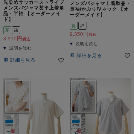
ズ
先染めサッカーストライプ
メンズパジャマ上着単品・
パジャマ
メンズパジャマ甚平上着単
長袖/かぶり/Vネック 【オ
品・半袖 【オーダーメイ
ーダーメイド】
ド】
ガールズ前開
ガールズかぶ
ボーイズ長袖
夏
綿
き
り
夏
綿
9,350
税込
8,910
税込
売れ筋ランキング
新着商品
詳細を見る
- Item Ranking -
- New Arrival -
詳細を見る
ボーイズ半袖
ボーイズ前開
ボーイズかぶ
き
り
すべての季節のパジャマ一覧はこちら
ガールズ
上着
ガールズ
ズボ
ボーイズ
上着
ボーイズ
ズボ
単品
ン単品
単品
ン単品