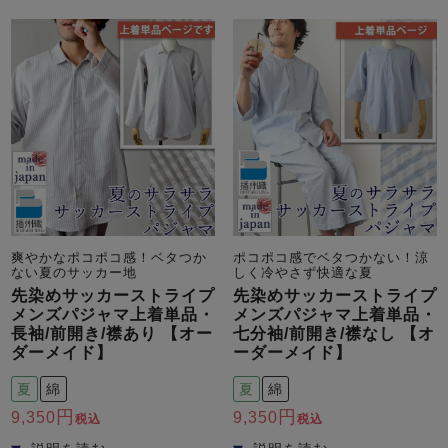
メンズパジャマ
上着単品
作務衣
胸がすけない
羽織・バスロ
体型別におすすめパジ
年齢別におすすめパジ
ルームウェア
会社概要
お買い物ガイド
安心の日本製
ーブ
ャマ
ャマ
サッカー/ちぢみ 楊
ニット/ストレッチ
起毛/フランネル
柳
ズボン単品
SDGsの取り組み
インナーウェア
生活雑貨
カタログギフト
爽やかなポコポコ感！ベタつか
ポコポコ感でベタつかない！涼
ない夏のサッカー地
しく冷やさず快適な夏
先染めサッカーストライプ
先染めサッカーストライプ
春
夏
秋
冬
柄物
メンズパジャマ上着単品・
メンズパジャマ上着単品・
長袖
半袖
七分袖
長袖/前開き/襟あり 【オー
七分袖/前開き/襟なし 【オ
ガールズパジャマ
ダーメイド】
ーダーメイド】
すべてのメン
ズ
夏
綿
夏
綿
売れ筋ランキング
新着商品
パジャマ
- Item Ranking -
- New Arrival -
9,350
9,350
税込
税込