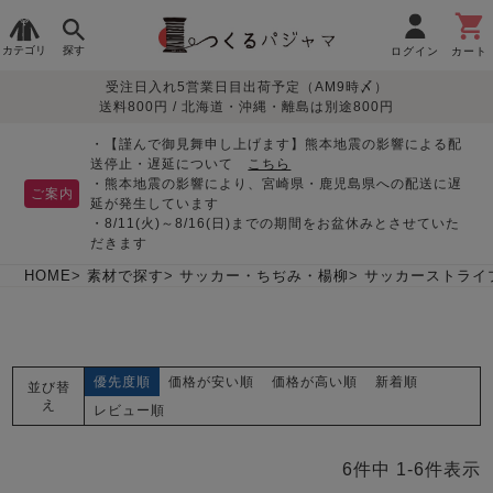
カテゴリ
探す
ログイン
カート
受注日入れ5営業日目出荷予定（AM9時〆）
季節で
生地で
目的別で
デザインで
はじめて
送料800円 / 北海道・沖縄・離島は別途800円
さがす
さがす
さがす
さがす
の方へ
レディースパジャマ
・【謹んで御見舞申し上げます】熊本地震の影響による配
送停止・遅延について
こちら
・熊本地震の影響により、宮崎県・鹿児島県への配送に遅
ご案内
延が発生しています
・8/11(火)～8/16(日)までの期間をお盆休みとさせていた
敏感肌用
入院・介護
つくるパジャマとは
胸が目立たない
夏パジャマ特集
迷ったら、まずはこの
だきます
パジャマ
パジャマ
パジャマ！
綿100%
リネン・麻
シルク/絹
長袖
半袖
七分袖
HOME
素材で探す
サッカー・ちぢみ・楊柳
サッカーストライ
すべてのレデ
ィース
パジャマ
優先度順
価格が安い順
価格が高い順
新着順
並び替
マタニティ
ペアで
お支払い・送料・配送
返品・交換について
眠れる作務衣特集
よくあるご質問
え
前開き
かぶり
ワンピース
レビュー順
パジャマ
そろえたい
について
オーガニック素材
ガーゼ
サテン織り
春
夏
秋
冬
6
件中
1
-
6
件表示