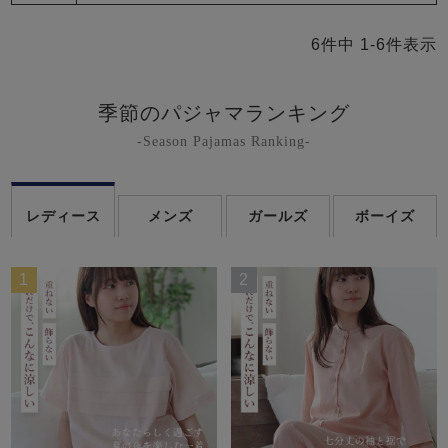
6
件中
1
-
6
件表示
季節のパジャマランキング
-Season Pajamas Ranking-
レディース
メンズ
ガールズ
ボーイズ
1
2