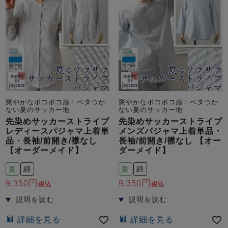
爽やかなポコポコ感！ベタつか
爽やかなポコポコ感！ベタつか
ない夏のサッカー地
ない夏のサッカー地
先染めサッカーストライプ
先染めサッカーストライプ
レディースパジャマ上着単
メンズパジャマ上着単品・
品・長袖/前開き/襟なし
長袖/前開き/襟なし 【オー
【オーダーメイド】
ダーメイド】
夏
綿
夏
綿
9,350
9,350
税込
税込
詳細を見る
詳細を見る