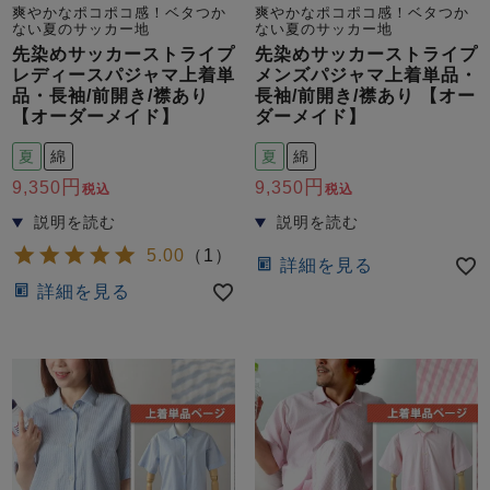
爽やかなポコポコ感！ベタつか
爽やかなポコポコ感！ベタつか
ない夏のサッカー地
ない夏のサッカー地
先染めサッカーストライプ
先染めサッカーストライプ
レディースパジャマ上着単
メンズパジャマ上着単品・
品・長袖/前開き/襟あり
長袖/前開き/襟あり 【オー
【オーダーメイド】
ダーメイド】
夏
綿
夏
綿
9,350
9,350
税込
税込
5.00
（
1
）
詳細を見る
詳細を見る