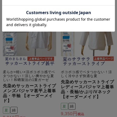
柔らか×軽い×涼ポコポコ感でベ
ポコポコ感でベタつかない！涼
タつかない！涼しい爽やかな夏
しく冷やさず快適な夏
しい！和晒製法の1重ガーゼ
先染めサッカーストライプ
先染めサッカーストライプ
レディースパジャマ上着単
メンズパジャマ甚平上着単
品・長袖/かぶり/Vネック
品・半袖 【オーダーメイ
【オーダーメイド】
ド】
夏
綿
夏
綿
9,350
税込