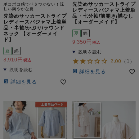
先染めサッカーストライプ
ポコポコ感でベタつかない！涼
しい爽やかな夏
レディースパジャマ上着単
品・七分袖/前開き/襟なし
先染めサッカーストライプ
【オーダーメイド】
レディースパジャマ上着単
品・半袖/かぶり/ラウンド
夏
綿
ネック 【オーダーメイ
ド】
9,350
税込
夏
綿
8,910
税込
2.00
（
1
）
詳細を見る
詳細を見る