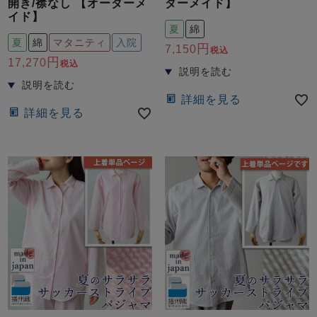
開き/襟なし 【オーダーメ
ダーメイド】
イド】
夏
綿
夏
綿
マタニティ
入院
7,150
税込
17,270
税込
詳細を見る
詳細を見る
売れ筋ランキング
新着商品
- Item Ranking -
- New Arrival -
すべてのデザインのパジャマ一覧はこちら