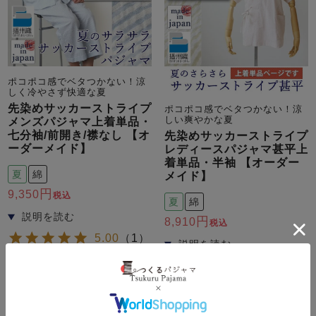
ポコポコ感でベタつかない！涼
しく冷やさず快適な夏
先染めサッカーストライプ
ポコポコ感でベタつかない！涼
しい爽やかな夏
メンズパジャマ上着単品・
七分袖/前開き/襟なし 【オ
先染めサッカーストライプ
ーダーメイド】
レディースパジャマ甚平上
着単品・半袖 【オーダー
夏
綿
メイド】
9,350
税込
夏
綿
8,910
税込
5.00
（
1
）
詳細を見る
詳細を見る