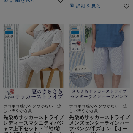
詳細を見る
ズ
詳細を見る
パジャマ
ガールズ前開
ガールズかぶ
ボーイズ長袖
き
り
売れ筋ランキング
新着商品
- Item Ranking -
- New Arrival -
ボーイズ半袖
ボーイズ前開
ボーイズかぶ
き
り
すべての季節のパジャマ一覧はこちら
ポコポコ感でベタつかない！涼
ポコポコ感でベタつかない！涼
しい爽やかな夏
しい爽やかな夏
先染めサッカーストライプ
先染めサッカーストライプ
ガールズ
上着
ガールズ
ズボ
ボーイズ
上着
ボーイズ
ズボ
レディースマタニティパジ
メンズセンターラインハー
単品
ン単品
単品
ン単品
ャマ上下セット・半袖/前
フパンツ/半ズボン 【オー