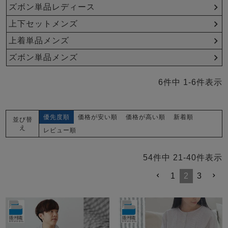
メンズパジャマ
ズボン単品レディース
上着単品
上下セットメンズ
作務衣
胸がすけない
羽織・バスロ
体型別におすすめパジ
年齢別におすすめパジ
ルームウェア
会社概要
お買い物ガイド
安心の日本製
ーブ
ャマ
ャマ
上着単品メンズ
ズボン単品メンズ
サッカー/ちぢみ 楊
ニット/ストレッチ
起毛/フランネル
柳
6
件中
1
-
6
件表示
ズボン単品
SDGsの取り組み
インナーウェア
生活雑貨
カタログギフト
優先度順
価格が安い順
価格が高い順
新着順
並び替
え
レビュー順
春
夏
秋
冬
柄物
54
件中
21
-
40
件表示
長袖
半袖
七分袖
ガールズパジャマ
1
2
3
すべてのメン
ズ
売れ筋ランキング
新着商品
パジャマ
- Item Ranking -
- New Arrival -