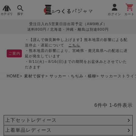
カテゴリ
探す
ログイン
カート
受注日入れ5営業日目出荷予定（AM9時〆）
季節で
生地で
目的別で
デザインで
はじめて
送料800円 / 北海道・沖縄・離島は別途800円
さがす
さがす
さがす
さがす
の方へ
レディースパジャマ
・【謹んで御見舞申し上げます】熊本地震の影響による配
送停止・遅延について
こちら
・熊本地震の影響により、宮崎県・鹿児島県への配送に遅
ご案内
延が発生しています
・8/11(火)～8/16(日)までの期間をお盆休みとさせていた
敏感肌用
入院・介護
つくるパジャマとは
胸が目立たない
夏パジャマ特集
迷ったら、まずはこの
だきます
パジャマ
パジャマ
パジャマ！
綿100%
リネン・麻
シルク/絹
長袖
半袖
七分袖
HOME
素材で探す
サッカー・ちぢみ・楊柳
サッカーストライ
すべてのレデ
ィース
パジャマ
6
件中
1
-
6
件表示
マタニティ
ペアで
お支払い・送料・配送
返品・交換について
眠れる作務衣特集
よくあるご質問
前開き
かぶり
ワンピース
パジャマ
そろえたい
について
上下セットレディース
オーガニック素材
ガーゼ
サテン織り
春
夏
秋
冬
上着単品レディース