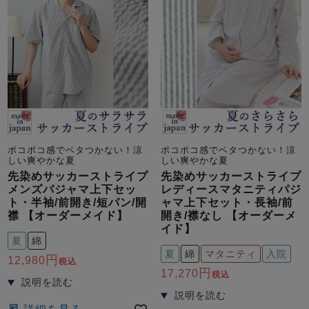
前開き
かぶり
スリーパー
目的別でさがす一覧はこちら
売れ筋ランキング
新着商品
- Item Ranking -
- New Arrival -
上着単品
作務衣
羽織・バスロ
すべての生地一覧はこちら
春
夏
秋
冬
ーブ
ボーイズパジャマ
ポコポコ感でベタつかない！涼
ポコポコ感でベタつかない！涼
しい爽やかな夏
しい爽やかな夏
ズボン単品
先染めサッカーストライプ
先染めサッカーストライプ
メンズパジャマ上下セッ
レディースマタニティパジ
ト・半袖/前開き/短パン/開
ャマ上下セット・長袖/前
襟 【オーダーメイド】
開き/襟なし 【オーダーメ
イド】
夏
綿
夏
綿
マタニティ
入院
12,980
税込
17,270
ガールズ長袖
ガールズ半袖
ワンピース
税込
春
夏
秋
冬
すべてのキッ