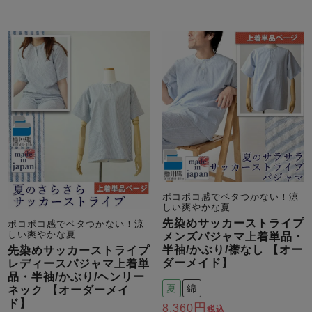
ポコポコ感でベタつかない！涼
しい爽やかな夏
先染めサッカーストライプ
ポコポコ感でベタつかない！涼
しい爽やかな夏
メンズパジャマ上着単品・
半袖/かぶり/襟なし 【オー
先染めサッカーストライプ
ダーメイド】
レディースパジャマ上着単
品・半袖/かぶり/ヘンリー
夏
綿
ネック 【オーダーメイ
ド】
8,360
税込