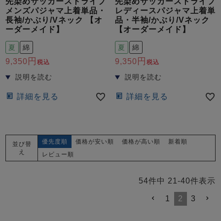
先染めサッカーストライプ
先染めサッカーストライプ
メンズパジャマ上着単品・
レディースパジャマ上着単
長袖/かぶり/Vネック 【オ
品・半袖/かぶり/Vネック
ーダーメイド】
【オーダーメイド】
夏
綿
夏
綿
9,350
9,350
税込
税込
詳細を見る
詳細を見る
優先度順
価格が安い順
価格が高い順
新着順
並び替
え
レビュー順
54
件中
21
-
40
件表示
1
2
3