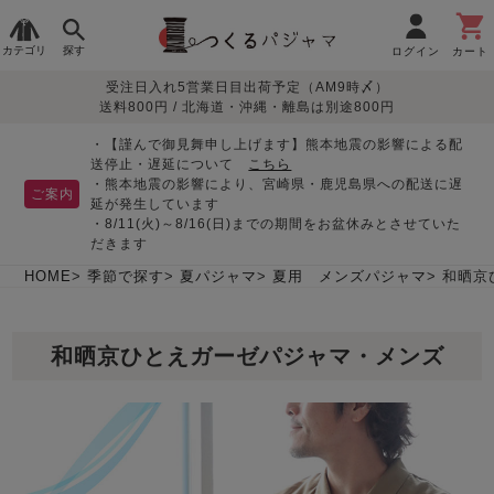
カテゴリ
探す
ログイン
カート
受注日入れ5営業日目出荷予定（AM9時〆）
季節で
生地で
目的別で
デザインで
はじめて
送料800円 / 北海道・沖縄・離島は別途800円
さがす
さがす
さがす
さがす
の方へ
レディースパジャマ
・【謹んで御見舞申し上げます】熊本地震の影響による配
送停止・遅延について
こちら
・熊本地震の影響により、宮崎県・鹿児島県への配送に遅
ご案内
延が発生しています
・8/11(火)～8/16(日)までの期間をお盆休みとさせていた
敏感肌用
入院・介護
つくるパジャマとは
胸が目立たない
夏パジャマ特集
迷ったら、まずはこの
だきます
パジャマ
パジャマ
パジャマ！
綿100%
リネン・麻
シルク/絹
長袖
半袖
七分袖
HOME
季節で探す
夏パジャマ
夏用 メンズパジャマ
和晒京
すべてのレデ
ィース
和晒京ひとえガーゼパジャマ・メンズ
パジャマ
マタニティ
ペアで
お支払い・送料・配送
返品・交換について
眠れる作務衣特集
よくあるご質問
前開き
かぶり
ワンピース
パジャマ
そろえたい
について
オーガニック素材
ガーゼ
サテン織り
春
夏
秋
冬