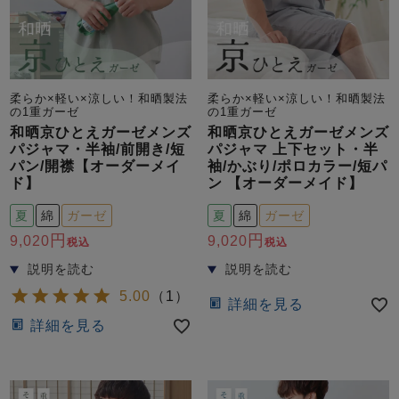
柔らか×軽い×涼しい！和晒製法
柔らか×軽い×涼しい！和晒製法
の1重ガーゼ
の1重ガーゼ
和晒京ひとえガーゼメンズ
和晒京ひとえガーゼメンズ
パジャマ・半袖/前開き/短
パジャマ 上下セット・半
パン/開襟【オーダーメイ
袖/かぶり/ポロカラー/短パ
ド】
ン 【オーダーメイド】
夏
綿
ガーゼ
夏
綿
ガーゼ
9,020
9,020
税込
税込
5.00
（
1
）
詳細を見る
詳細を見る