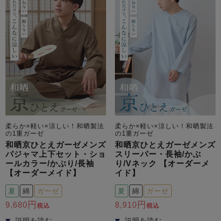
柔らか×軽い×涼しい！和晒製法
柔らか×軽い×涼しい！和晒製法
の1重ガーゼ
の1重ガーゼ
和晒京ひとえガーゼメンズ
和晒京ひとえガーゼメンズ
パジャマ上下セット・ショ
スリーパー・長袖/かぶ
ールカラー/かぶり/長袖
り/Vネック 【オーダーメ
【オーダーメイド】
イド】
夏
綿
ガーゼ
夏
綿
ガーゼ
9,680
8,910
税込
税込