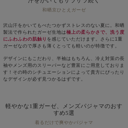
汗をかいてもサラサラ続く
前開き
かぶり
スリーパー
目的別でさがす一覧はこちら
和晒京ひとえガーゼ
売れ筋ランキング
新着商品
- Item Ranking -
- New Arrival -
沢山汗をかいてもべたつかずストレスのない夏に。和晒
上着単品
製法で作られたガーゼ生地は
極上の柔らかさで、洗う度
作務衣
羽織・バスロ
すべての生地一覧はこちら
にふわふわの肌触り
を感じていただけます。さらに1重
春
夏
秋
冬
ーブ
ガーゼなので厚さも薄くとっても軽いのが特徴です。
ボーイズパジャマ
デザインにもこだわり、半袖はもちろん、冷え対策の長
袖やメンズ用のスリーパーなど豊富にご用意しておりま
ズボン単品
す！その時のシチュエーションによって貴方にぴったり
なデザインが必ず見つかるはずです。
軽やかな1重ガーゼ、メンズパジャマのおす
すめ5選
ガールズ長袖
ガールズ半袖
ワンピース
春
夏
秋
冬
着るだけで爽やかパジャマ
すべてのキッ