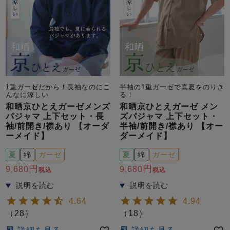
1重ガーゼだから！長袖なのにこ
半袖の1重ガーゼで真夏をのりき
んなに涼しい
る！
和晒京ひとえガーゼメンズ
和晒京ひとえガーゼ メン
パジャマ 上下セット・長
ズパジャマ 上下セット・
袖/前開き/襟あり 【オーダ
半袖/前開き/襟あり 【オー
ーメイド】
ダーメイド】
夏
綿
ガーゼ
夏
綿
ガーゼ
9,680
9,680
税込
税込
4.64
4.94
（
28
）
（
18
）