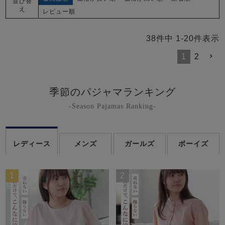
並び替
え
レビュー順
38
件中
1
-
20
件表示
1
2
季節のパジャマランキング
-Season Pajamas Ranking-
レディース
メンズ
ガールズ
ボーイズ
1
2