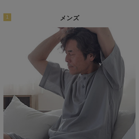
ズ
パジャマ
1
メンズ
ガールズ前開
ガールズかぶ
ボーイズ長袖
き
り
売れ筋ランキング
新着商品
- Item Ranking -
- New Arrival -
ボーイズ半袖
ボーイズ前開
ボーイズかぶ
き
り
すべての季節のパジャマ一覧はこちら
ガールズ
上着
ガールズ
ズボ
ボーイズ
上着
ボーイズ
ズボ
単品
ン単品
単品
ン単品