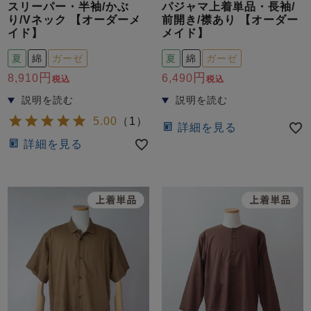
スリーパー・半袖/かぶ
パジャマ上着単品・長袖/
り/Vネック 【オーダーメ
前開き/襟あり 【オーダー
イド】
メイド】
夏
綿
ガーゼ
夏
綿
ガーゼ
8,910
6,490
税込
税込
5.00
（
1
）
詳細を見る
詳細を見る