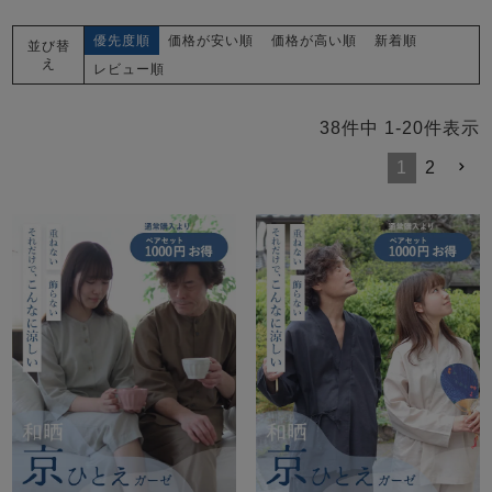
優先度順
価格が安い順
価格が高い順
新着順
並び替
え
レビュー順
38
件中
1
-
20
件表示
1
2