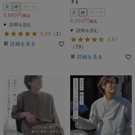
ド】
夏
綿
ガーゼ
夏
綿
ガーゼ
9,680
税込
8,250
税込
5.00
（
1
）
4.67
詳細を見る
（
79
）
詳細を見る