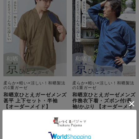
柔らか×軽い×涼しい！和晒製法
柔らか×軽い×涼しい！和晒製法
の1重ガーゼ
の1重ガーゼ
和晒京ひとえガーゼメンズ
和晒京ひとえガーゼメンズ
甚平 上下セット・半袖
作務衣下着・ズボン付/長
【オーダーメイド】
袖/かぶり 【オーダーメイ
ド】
夏
綿
ガーゼ
夏
綿
ガーゼ
9,020
税込
10,010
税込