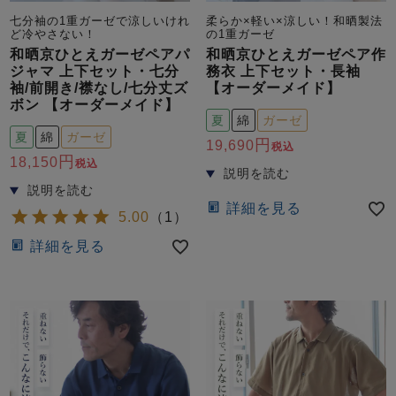
七分袖の1重ガーゼで涼しいけれ
柔らか×軽い×涼しい！和晒製法
ど冷やさない！
の1重ガーゼ
和晒京ひとえガーゼペアパ
和晒京ひとえガーゼペア作
ジャマ 上下セット・七分
務衣 上下セット・長袖
袖/前開き/襟なし/七分丈ズ
【オーダーメイド】
ボン 【オーダーメイド】
夏
綿
ガーゼ
夏
綿
ガーゼ
19,690
税込
18,150
税込
詳細を見る
5.00
（
1
）
詳細を見る