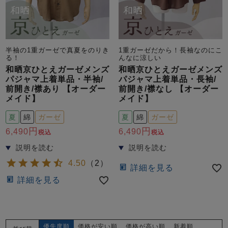
半袖の1重ガーゼで真夏をのりき
1重ガーゼだから！長袖なのにこ
る！
んなに涼しい
和晒京ひとえガーゼメンズ
和晒京ひとえガーゼメンズ
パジャマ上着単品・半袖/
パジャマ上着単品・長袖/
前開き/襟あり 【オーダー
前開き/襟なし 【オーダー
メイド】
メイド】
夏
綿
ガーゼ
夏
綿
ガーゼ
6,490
6,490
税込
税込
4.50
（
2
）
詳細を見る
詳細を見る
優先度順
価格が安い順
価格が高い順
新着順