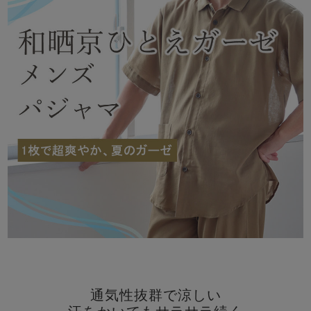
メンズパジャマ
上着単品
作務衣
胸がすけない
羽織・バスロ
体型別におすすめパジ
年齢別におすすめパジ
ルームウェア
会社概要
お買い物ガイド
安心の日本製
ーブ
ャマ
ャマ
サッカー/ちぢみ 楊
ニット/ストレッチ
起毛/フランネル
柳
ズボン単品
SDGsの取り組み
インナーウェア
生活雑貨
カタログギフト
春
夏
秋
冬
柄物
長袖
半袖
七分袖
ガールズパジャマ
すべてのメン
ズ
売れ筋ランキング
新着商品
パジャマ
- Item Ranking -
- New Arrival -
通気性抜群で涼しい