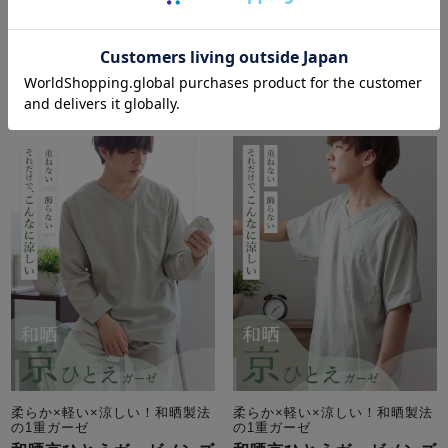
5.00
（
4
）
5.00
（
1
）
詳細を見る
詳細を見る
柔らか×軽い×涼しい！和晒製法
柔らか×軽い×涼しい！和晒製法
の1重ガーゼ
の1重ガーゼ