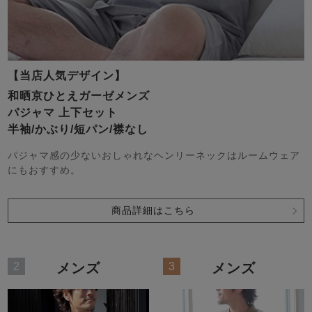
【当店人気デザイン】
和晒京ひとえガーゼメンズ
パジャマ 上下セット
売れ筋ランキング
新着商品
半袖/かぶり/短パン/襟なし
- Item Ranking -
- New Arrival -
パジャマ感の少ないおしゃれなヘンリーネックはルームウェア
にもおすすめ。
すべてのデザインのパジャマ一覧はこちら
商品詳細はこちら
2
3
メンズ
メンズ