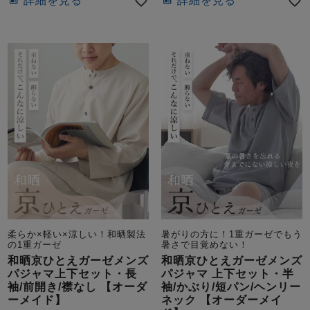
詳細を見る
詳細を見る
柔らか×軽い×涼しい！和晒製法
暑がりの方に！1重ガーゼでもう
の1重ガーゼ
暑さで目覚めない！
和晒京ひとえガーゼメンズ
和晒京ひとえガーゼメンズ
パジャマ上下セット・長
パジャマ 上下セット・半
袖/前開き/襟なし 【オーダ
袖/かぶり/短パン/ヘンリー
ーメイド】
ネック 【オーダーメイ