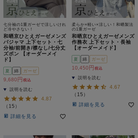
七分袖の1重ガーゼで涼しいけれ
柔らか×軽い×涼しい！和晒製法
ど冷やさない！
の1重ガーゼ
和晒京ひとえガーゼメンズ
和晒京ひとえガーゼメンズ
パジャマ 上下セット・七
作務衣 上下セット・長袖
分袖/前開き/襟なし/七分丈
【オーダーメイド】
ズボン 【オーダーメイ
夏
綿
ガーゼ
ド】
10,450
税込
夏
綿
ガーゼ
9,680
税込
4.67
（
15
）
4.87
詳細を見る
（
15
）
詳細を見る