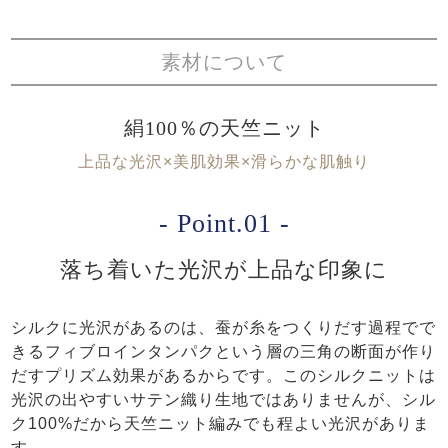
素材について
絹100％の天竺ニット
上品な光沢×美肌効果×滑らかな肌触り
- Point.01 -
落ち着いた光沢が上品な印象に
シルクに光沢があるのは、蚕が糸をつくりだす過程でで
きるフィブロインタンパクという層の三角の断面が作り
だすプリズム効果があるからです。このシルクニットは
光沢の出やすいサテン織り生地ではありませんが、シル
ク100%だから天竺ニット編みでも程よい光沢がありま
す。