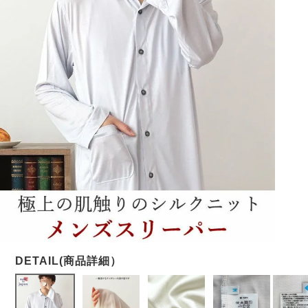
メンズパジャマ
上着単品
作務衣
胸がすけない
羽織・バスロ
体型別におすすめパジ
年齢別におすすめパジ
ルームウェア
会社概要
お買い物ガイド
安心の日本製
ーブ
ャマ
ャマ
サッカー/ちぢみ 楊
ニット/ストレッチ
起毛/フランネル
柳
ズボン単品
SDGsの取り組み
インナーウェア
生活雑貨
カタログギフト
春
夏
秋
冬
柄物
長袖
半袖
七分袖
ガールズパジャマ
すべてのメン
ズ
売れ筋ランキング
新着商品
パジャマ
- Item Ranking -
- New Arrival -