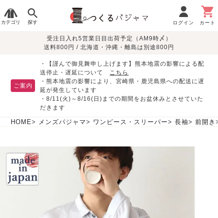
カテゴリ
探す
ログイン
カート
受注日入れ5営業日目出荷予定（AM9時〆）
季節で
生地で
目的別で
デザインで
はじめて
送料800円 / 北海道・沖縄・離島は別途800円
さがす
さがす
さがす
さがす
の方へ
レディースパジャマ
・【謹んで御見舞申し上げます】熊本地震の影響による配
送停止・遅延について
こちら
・熊本地震の影響により、宮崎県・鹿児島県への配送に遅
ご案内
延が発生しています
・8/11(火)～8/16(日)までの期間をお盆休みとさせていた
敏感肌用
入院・介護
つくるパジャマとは
胸が目立たない
夏パジャマ特集
迷ったら、まずはこの
だきます
パジャマ
パジャマ
パジャマ！
綿100%
リネン・麻
シルク/絹
長袖
半袖
七分袖
HOME
メンズパジャマ
ワンピース・スリーパー
長袖
前開き
すべてのレデ
ィース
パジャマ
マタニティ
ペアで
お支払い・送料・配送
返品・交換について
眠れる作務衣特集
よくあるご質問
前開き
かぶり
ワンピース
パジャマ
そろえたい
について
オーガニック素材
ガーゼ
サテン織り
春
夏
秋
冬