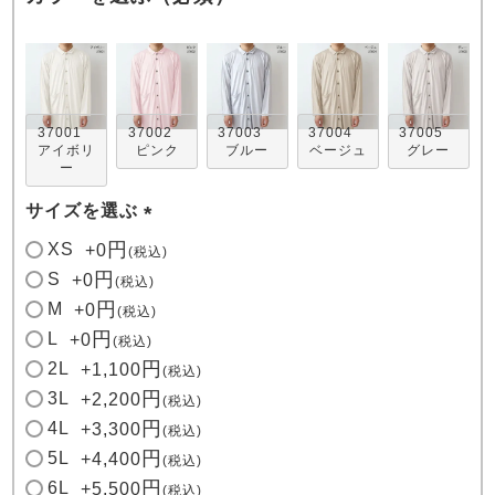
37001
37002
37003
37004
37005
アイボリ
ピンク
ブルー
ベージュ
グレー
ー
売れ筋ランキング
新着商品
- Item Ranking -
- New Arrival -
サイズを選ぶ
(
XS
+
0
税込
必
S
+
0
税込
すべてのデザインのパジャマ一覧はこちら
須
M
+
0
税込
)
L
+
0
税込
2L
+
1,100
税込
3L
+
2,200
税込
4L
+
3,300
税込
5L
+
4,400
税込
6L
+
5,500
税込