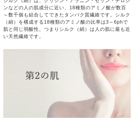
シルク（絹）は、グリシン・アラニン・セリン・チロシ
ンなどの人の肌成分に近い、18種類のアミノ酸が数百
～数千個も結合してできたタンパク質繊維です。シルク
（絹）を構成する18種類のアミノ酸の比率は3～6phで
肌と同じ弱酸性。つまりシルク（絹）は人の肌に最も近
い天然繊維です。