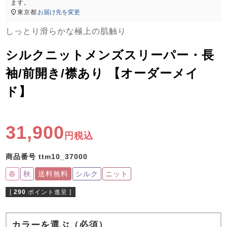
ズ
ます。
パジャマ
東京都
お届け先を変更
しっとり滑らかな極上の肌触り
ガールズ前開
ガールズかぶ
ボーイズ長袖
き
り
シルクニットメンズスリーパー・長
袖/前開き/襟あり 【オーダーメイ
ド】
売れ筋ランキング
新着商品
- Item Ranking -
- New Arrival -
ボーイズ半袖
ボーイズ前開
ボーイズかぶ
き
り
31,900
すべての季節のパジャマ一覧はこちら
税込
商品番号
ttm10_37000
春
秋
送料無料
シルク
ニット
[
290
ポイント進呈 ]
ガールズ
上着
ガールズ
ズボ
ボーイズ
上着
ボーイズ
ズボ
単品
ン単品
単品
ン単品
カラーを選ぶ（必須）