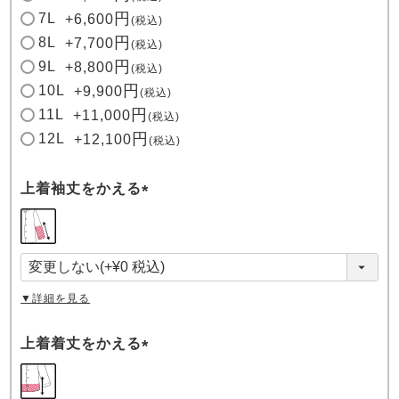
7L
+
6,600
税込
8L
+
7,700
税込
9L
+
8,800
税込
10L
+
9,900
税込
11L
+
11,000
税込
12L
+
12,100
税込
上着袖丈をかえる
(
必
須
)
▼詳細を見る
上着着丈をかえる
(
必