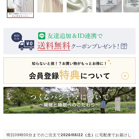
前開き
かぶり
スリーパー
目的別でさがす一覧はこちら
売れ筋ランキング
新着商品
- Item Ranking -
- New Arrival -
上着単品
作務衣
羽織・バスロ
すべての生地一覧はこちら
春
夏
秋
冬
ーブ
ボーイズパジャマ
ズボン単品
ガールズ長袖
ガールズ半袖
ワンピース
春
夏
秋
冬
すべてのキッ
明日
09時00分
までのご注文で
2026/08/22（土）
に
宅配便
でお届けし