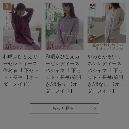
3
4
5
売れ筋ランキング
新着商品
- Item Ranking -
- New Arrival -
和晒京ひとえガ
和晒京ひとえガ
やわらかるいリ
ーゼレディース
ーゼレディース
ネンレディース
作務衣 上下セッ
パジャマ 上下セ
パジャマ 上下セ
すべてのデザインのパジャマ一覧はこちら
ト・長袖 【オー
ット・長袖/前開
ット・長袖/前開
ダーメイド】
き/襟あり 【オー
き/襟なし 【オー
ダーメイド】
ダーメイド】
もっと見る