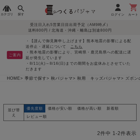
カテゴリ
探す
ログイン
カート
受注日入れ5営業日目出荷予定（AM9時〆）
季節で
生地で
目的別で
デザインで
はじめて
送料800円 / 北海道・沖縄・離島は別途800円
さがす
さがす
さがす
さがす
の方へ
レディースパジャマ
・【謹んで御見舞申し上げます】熊本地震の影響による配
送停止・遅延について
こちら
・熊本地震の影響により、宮崎県・鹿児島県への配送に遅
ご案内
延が発生しています
・8/11(火)～8/16(日)までの期間をお盆休みとさせていた
敏感肌用
入院・介護
つくるパジャマとは
胸が目立たない
夏パジャマ特集
迷ったら、まずはこの
だきます
パジャマ
パジャマ
パジャマ！
綿100%
リネン・麻
シルク/絹
長袖
半袖
七分袖
HOME
季節で探す
秋パジャマ
秋用 キッズパジャマ
ズボン
すべてのレデ
ィース
パジャマ
優先度順
価格が安い順
価格が高い順
新着順
並び替
マタニティ
ペアで
お支払い・送料・配送
返品・交換について
眠れる作務衣特集
よくあるご質問
え
前開き
かぶり
ワンピース
レビュー順
パジャマ
そろえたい
について
オーガニック素材
ガーゼ
サテン織り
春
夏
秋
冬
2
件中
1
-
2
件表示