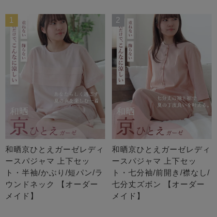
ズ
パジャマ
1
2
ガールズ前開
ガールズかぶ
ボーイズ長袖
き
り
売れ筋ランキング
新着商品
- Item Ranking -
- New Arrival -
ボーイズ半袖
ボーイズ前開
ボーイズかぶ
き
り
すべての季節のパジャマ一覧はこちら
和晒京ひとえガーゼレディ
和晒京ひとえガーゼレディ
ースパジャマ 上下セッ
ースパジャマ 上下セッ
ト・半袖/かぶり/短パン/ラ
ト・七分袖/前開き/襟なし/
ウンドネック 【オーダー
七分丈ズボン 【オーダー
ガールズ
上着
ガールズ
ズボ
ボーイズ
上着
ボーイズ
ズボ
メイド】
メイド】
単品
ン単品
単品
ン単品