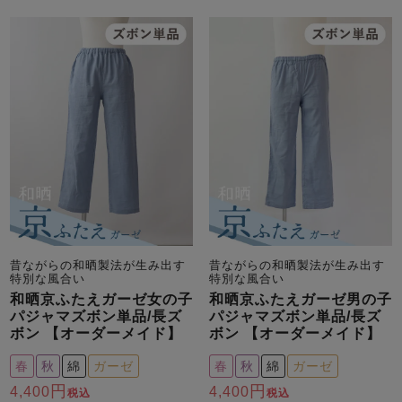
メンズパジャマ
上着単品
作務衣
胸がすけない
羽織・バスロ
体型別におすすめパジ
年齢別におすすめパジ
ルームウェア
会社概要
お買い物ガイド
安心の日本製
ーブ
ャマ
ャマ
サッカー/ちぢみ 楊
ニット/ストレッチ
起毛/フランネル
柳
ズボン単品
SDGsの取り組み
インナーウェア
生活雑貨
カタログギフト
昔ながらの和晒製法が生み出す
昔ながらの和晒製法が生み出す
春
夏
秋
冬
柄物
特別な風合い
特別な風合い
長袖
半袖
七分袖
和晒京ふたえガーゼ女の子
和晒京ふたえガーゼ男の子
ガールズパジャマ
パジャマズボン単品/長ズ
パジャマズボン単品/長ズ
すべてのメン
ボン 【オーダーメイド】
ボン 【オーダーメイド】
ズ
売れ筋ランキング
新着商品
パジャマ
春
秋
綿
ガーゼ
春
秋
綿
ガーゼ
- Item Ranking -
- New Arrival -
4,400
4,400
税込
税込