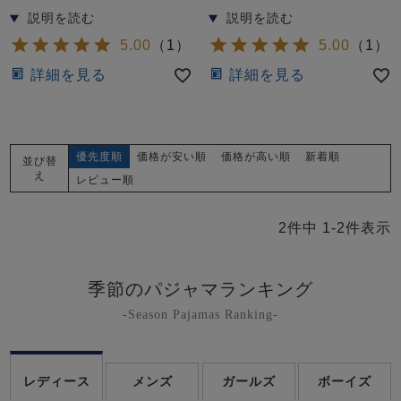
前開き
かぶり
スリーパー
目的別でさがす一覧はこちら
売れ筋ランキング
新着商品
5.00
（
1
）
5.00
（
1
）
- Item Ranking -
- New Arrival -
詳細を見る
詳細を見る
上着単品
作務衣
羽織・バスロ
すべての生地一覧はこちら
春
夏
秋
冬
ーブ
ボーイズパジャマ
優先度順
価格が安い順
価格が高い順
新着順
並び替
え
レビュー順
ズボン単品
2
件中
1
-
2
件表示
季節のパジャマランキング
-Season Pajamas Ranking-
ガールズ長袖
ガールズ半袖
ワンピース
春
夏
秋
冬
レディース
メンズ
ガールズ
ボーイズ
すべてのキッ