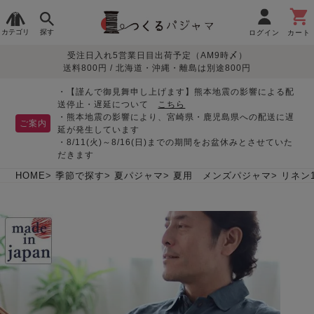
カテゴリ
探す
ログイン
カート
受注日入れ5営業日目出荷予定（AM9時〆）
季節で
生地で
目的別で
デザインで
はじめて
送料800円 / 北海道・沖縄・離島は別途800円
さがす
さがす
さがす
さがす
の方へ
レディースパジャマ
・【謹んで御見舞申し上げます】熊本地震の影響による配
送停止・遅延について
こちら
・熊本地震の影響により、宮崎県・鹿児島県への配送に遅
ご案内
延が発生しています
・8/11(火)～8/16(日)までの期間をお盆休みとさせていた
敏感肌用
入院・介護
つくるパジャマとは
胸が目立たない
夏パジャマ特集
迷ったら、まずはこの
だきます
パジャマ
パジャマ
パジャマ！
綿100%
リネン・麻
シルク/絹
長袖
半袖
七分袖
HOME
季節で探す
夏パジャマ
夏用 メンズパジャマ
リネン1
すべてのレデ
ィース
パジャマ
マタニティ
ペアで
お支払い・送料・配送
返品・交換について
眠れる作務衣特集
よくあるご質問
前開き
かぶり
ワンピース
パジャマ
そろえたい
について
オーガニック素材
ガーゼ
サテン織り
春
夏
秋
冬