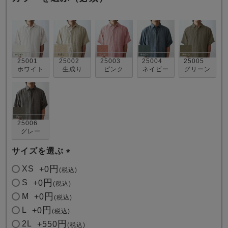
25001
25002
25003
25004
25005
ホワイト
生成り
ピンク
ネイビー
グリーン
売れ筋ランキング
新着商品
- Item Ranking -
- New Arrival -
25006
すべてのデザインのパジャマ一覧はこちら
グレー
サイズを選ぶ
(
XS
+
0
税込
必
S
+
0
税込
須
M
+
0
税込
)
L
+
0
税込
2L
+
550
税込