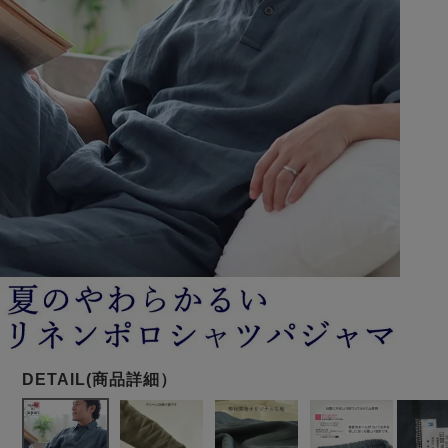
メンズパジャマ
上着単品
作務衣
胸がすけない
羽織・バスロ
体型別におすすめパジ
年齢別におすすめパジ
ルームウェア
会社概要
お買い物ガイド
安心の日本製
ーブ
ャマ
ャマ
サッカー/ちぢみ 楊
ニット/ストレッチ
起毛/フランネル
柳
ズボン単品
SDGsの取り組み
インナーウェア
生活雑貨
カタログギフト
春
夏
秋
冬
柄物
長袖
半袖
七分袖
ガールズパジャマ
すべてのメン
ズ
売れ筋ランキング
新着商品
パジャマ
- Item Ranking -
- New Arrival -