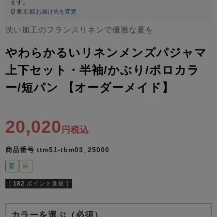
ズ
ます。
パジャマ
東京都
お届け先を変更
洗い加工のフランスリネンで優雅な夏を
ガールズ前開
ガールズかぶ
ボーイズ長袖
き
り
やわらかるいリネンメンズパジャマ
上下セット・半袖/かぶり/ポロカラ
ー/短パン 【オーダーメイド】
売れ筋ランキング
新着商品
- Item Ranking -
- New Arrival -
ボーイズ半袖
ボーイズ前開
ボーイズかぶ
き
り
20,020
すべての季節のパジャマ一覧はこちら
税込
商品番号
ttm51-tbm03_25000
夏
麻
[
182
ポイント進呈 ]
ガールズ
上着
ガールズ
ズボ
ボーイズ
上着
ボーイズ
ズボ
単品
ン単品
単品
ン単品
カラーを選ぶ（必須）