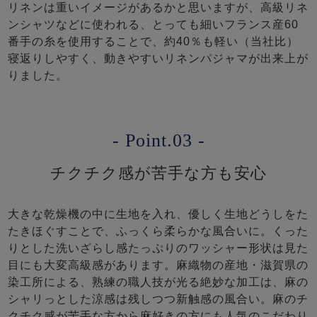
リネンは重いイメージがあるかと思いますが、高級リネ
ンシャツなどに使われる、とっても細いフランス産60
番手の糸を使用することで、約40％も軽い（当社比）
寝返りしやすく、動きやすいリネンパジャマが出来上が
りました。
- Point.03 -
チクチク感が苦手な方も安心
大きな乾燥機の中に生地を入れ、優しく生地どうしをた
たきほぐすことで、ふっくら柔らかな風合いに。くった
りとした洗いざらし感たっぷりのワッシャー形状は見た
目にも大変高級感があります。麻織物の産地・滋賀県の
染工所による、熟練の職人技が光る絶妙な加工は、麻の
シャリっとした涼感は残しつつ新触感の風合い。麻のチ
クチク感が苦手な方から麻好きの方にも人気のこだわり