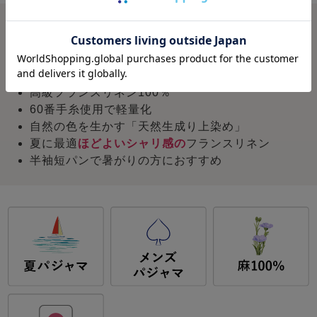
概要
接触冷感、天然繊維で一番冷たい、麻100％
クールクラッシュ加工で
やわらかい肌触り
高級フランスリネン100％
60番手糸使用で軽量化
自然の色を生かす「天然生成り上染め」
夏に最適
ほどよいシャリ感の
フランスリネン
半袖短パンで暑がりの方におすすめ