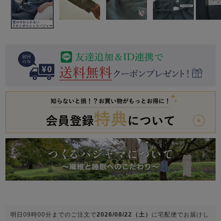
前開き
かぶり
スリーパー
目的別でさがす一覧はこちら
売れ筋ランキング
新着商品
- Item Ranking -
- New Arrival -
上着単品
作務衣
羽織・バスロ
すべての生地一覧はこちら
春
夏
秋
冬
ーブ
ボーイズパジャマ
ズボン単品
ガールズ長袖
ガールズ半袖
ワンピース
春
夏
秋
冬
すべてのキッ
明日
09時00分
までのご注文で
2026/08/22（土）
に
宅配便
でお届けし