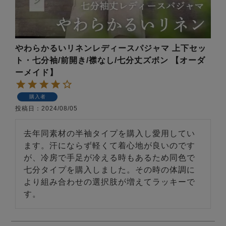
前開き
かぶり
スリーパー
目的別でさがす一覧はこちら
売れ筋ランキング
新着商品
- Item Ranking -
- New Arrival -
やわらかるいリネンレディースパジャマ 上下セッ
上着単品
ト・七分袖/前開き/襟なし/七分丈ズボン 【オーダ
作務衣
羽織・バスロ
すべての生地一覧はこちら
春
夏
秋
冬
ーメイド】
ーブ
ボーイズパジャマ
購入者
投稿日
2024/08/05
ズボン単品
去年同素材の半袖タイプを購入し愛用してい
ます。汗にならず軽くて着心地が良いのです
が、冷房で手足が冷える時もあるため同色で
七分タイプを購入しました。その時の体調に
より組み合わせの選択肢が増えてラッキーで
ガールズ長袖
ガールズ半袖
ワンピース
春
夏
秋
冬
すべてのキッ