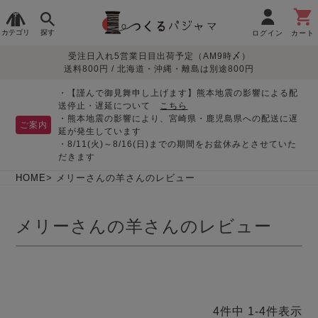
カテゴリ
探す
ログイン
カート
受注日入れ5営業日目出荷予定（AM9時〆）
季節で
生地で
目的別で
デザインで
はじめて
送料800円 / 北海道・沖縄・離島は別途800円
さがす
さがす
さがす
さがす
の方へ
レディースパジャマ
・【謹んで御見舞申し上げます】熊本地震の影響による配
送停止・遅延について
こちら
・熊本地震の影響により、宮崎県・鹿児島県への配送に遅
ご案内
延が発生しています
・8/11(火)～8/16(日)までの期間をお盆休みとさせていた
敏感肌用
入院・介護
つくるパジャマとは
胸が目立たない
夏パジャマ特集
迷ったら、まずはこの
だきます
パジャマ
パジャマ
パジャマ！
綿100%
リネン・麻
シルク/絹
長袖
半袖
七分袖
HOME
メリーさんの羊さんのレビュー
すべてのレデ
ィース
メリーさんの羊さんのレビュー
パジャマ
マタニティ
ペアで
お支払い・送料・配送
返品・交換について
眠れる作務衣特集
よくあるご質問
前開き
かぶり
ワンピース
パジャマ
そろえたい
について
オーガニック素材
ガーゼ
サテン織り
春
夏
秋
冬
4
件中
1
-
4
件表示