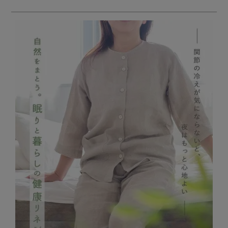
メンズパジャマ
上着単品
作務衣
胸がすけない
羽織・バスロ
体型別におすすめパジ
年齢別におすすめパジ
ルームウェア
会社概要
お買い物ガイド
安心の日本製
ーブ
ャマ
ャマ
サッカー/ちぢみ 楊
ニット/ストレッチ
起毛/フランネル
柳
ズボン単品
SDGsの取り組み
インナーウェア
生活雑貨
カタログギフト
春
夏
秋
冬
柄物
長袖
半袖
七分袖
ガールズパジャマ
すべてのメン
ズ
売れ筋ランキング
新着商品
パジャマ
- Item Ranking -
- New Arrival -