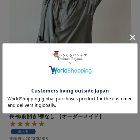
やわらか天竺ニットメンズパジャマ 上下セット・
長袖/前開き/襟なし 【オーダーメイド】
購入者
投稿日
2023/05/08