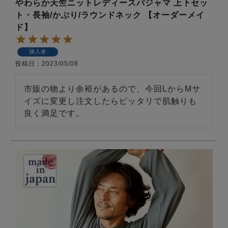
やわらか天竺ニットレディースパジャマ 上下セッ
ト・長袖/かぶり/ラウンドネック 【オーダーメイ
ド】
購入者
投稿日
2023/05/08
市販の物より余裕があるので、今回LからMサ
イズに変更し注文したらピッタリで肌触りも
良く満足です。