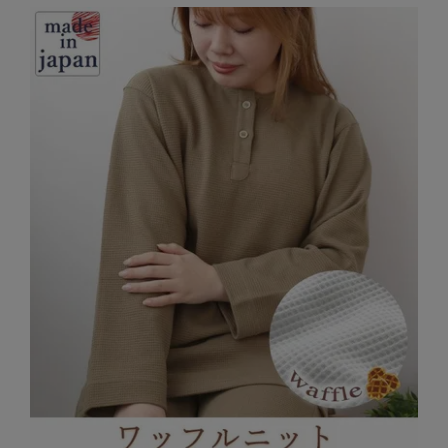
ズ
パジャマ
ガールズ前開
ガールズかぶ
ボーイズ長袖
き
り
売れ筋ランキング
新着商品
- Item Ranking -
- New Arrival -
ボーイズ半袖
ボーイズ前開
ボーイズかぶ
き
り
すべての季節のパジャマ一覧はこちら
ガールズ
上着
ガールズ
ズボ
ボーイズ
上着
ボーイズ
ズボ
単品
ン単品
単品
ン単品