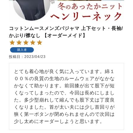
前開き
かぶり
スリーパー
目的別でさがす一覧はこちら
売れ筋ランキング
新着商品
- Item Ranking -
- New Arrival -
コットンムースメンズパジャマ 上下セット・長袖/
上着単品
かぶり/襟なし 【オーダーメイド】
作務衣
羽織・バスロ
すべての生地一覧はこちら
春
夏
秋
冬
ーブ
購入者
ボーイズパジャマ
投稿日
2023/04/23
とても着心地が良く気に入っています。綿１
ズボン単品
００％の良質の生地のルームウェアがなかな
かなくて助かります。前回膝が出て股下が短
くなってしまったので、今回は長めにしまし
た。多少型崩れして縮んでも股下丈は丁度良
くなりました。首が太い夫には少し首回りが
狭く第一ボタンが閉められませんので次回は
ガールズ長袖
ガールズ半袖
ワンピース
少し太めにオーダーしようと思います。
春
夏
秋
冬
すべてのキッ