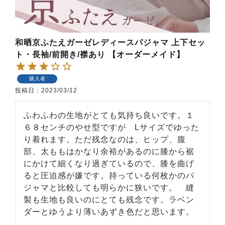
和晒京ふたえガーゼレディースパジャマ 上下セッ
ト・長袖/前開き/襟あり 【オーダーメイド】
購入者
投稿日
2023/03/12
ふわふわの生地がとても気持ち良いです。１
６８センチのやせ型ですが　Lサイズでゆった
り着れます。ただ残念なのは、ヒップ、腹
部、太ももはかなり余裕があるのに膝から裾
にかけて細くなり過ぎているので、膝を曲げ
ると圧迫感が嫌です。持っている何枚かのパ
ジャマと比較しても明らかに狭いです。　縫
製も生地も良いのにとても残念です。ラベン
ダーとゆうより薄いあずき色だと思います。