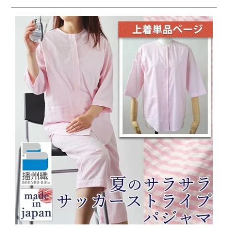
ズ
パジャマ
ガールズ前開
ガールズかぶ
ボーイズ長袖
き
り
売れ筋ランキング
新着商品
- Item Ranking -
- New Arrival -
ボーイズ半袖
ボーイズ前開
ボーイズかぶ
き
り
すべての季節のパジャマ一覧はこちら
ガールズ
上着
ガールズ
ズボ
ボーイズ
上着
ボーイズ
ズボ
単品
ン単品
単品
ン単品