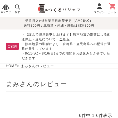
カテゴリ
探す
ログイン
カート
受注日入れ5営業日目出荷予定（AM9時〆）
季節で
生地で
目的別で
デザインで
はじめて
送料800円 / 北海道・沖縄・離島は別途800円
さがす
さがす
さがす
さがす
の方へ
レディースパジャマ
・【謹んで御見舞申し上げます】熊本地震の影響による配
送停止・遅延について
こちら
・熊本地震の影響により、宮崎県・鹿児島県への配送に遅
ご案内
延が発生しています
・8/11(火)～8/16(日)までの期間をお盆休みとさせていた
敏感肌用
入院・介護
つくるパジャマとは
胸が目立たない
夏パジャマ特集
迷ったら、まずはこの
だきます
パジャマ
パジャマ
パジャマ！
綿100%
リネン・麻
シルク/絹
長袖
半袖
七分袖
HOME
まみさんのレビュー
すべてのレデ
ィース
まみさんのレビュー
パジャマ
マタニティ
ペアで
お支払い・送料・配送
返品・交換について
眠れる作務衣特集
よくあるご質問
前開き
かぶり
ワンピース
パジャマ
そろえたい
について
オーガニック素材
ガーゼ
サテン織り
春
夏
秋
冬
6
件中
1
-
6
件表示