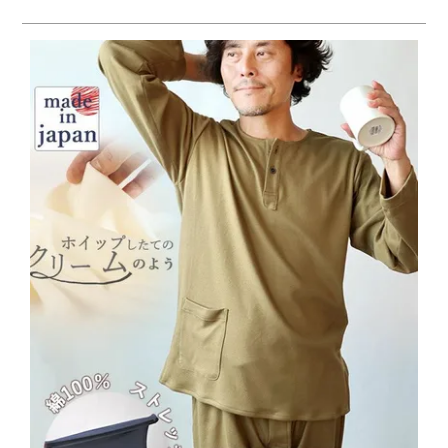
メンズパジャマ
上着単品
作務衣
胸がすけない
羽織・バスロ
体型別におすすめパジ
年齢別におすすめパジ
ルームウェア
会社概要
お買い物ガイド
安心の日本製
ーブ
ャマ
ャマ
サッカー/ちぢみ 楊
ニット/ストレッチ
起毛/フランネル
柳
ズボン単品
SDGsの取り組み
インナーウェア
生活雑貨
カタログギフト
春
夏
秋
冬
柄物
長袖
半袖
七分袖
ガールズパジャマ
すべてのメン
ズ
売れ筋ランキング
新着商品
パジャマ
- Item Ranking -
- New Arrival -