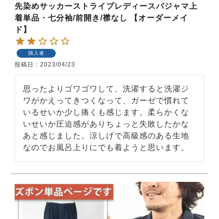
先染めサッカーストライプレディースパジャマ上
着単品・七分袖/前開き/襟なし 【オーダーメイ
ド】
購入者
投稿日
2023/04/23
売れ筋ランキング
新着商品
思ったよりゴワゴワして、洗濯すると洗濯ジ
- Item Ranking -
- New Arrival -
ワがかえってきつくなって、ガーゼで慣れて
いるせいか少し痛くも感じます。柔らかくな
いせいか圧迫感がありちょっと失敗したかな
すべてのデザインのパジャマ一覧はこちら
あと感じました。涼しげで高級感のある生地
なのでお風呂上りにでも着ようと思います。