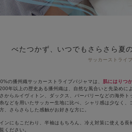
べたつかず、いつでもさらさら
夏
サッカーストライ
00%の播州織サッカーストライプパジャマは、
肌にはりつ
200年以上の歴史ある播州織は、自然な風合いと先染めに
さからルイヴィトン、ダックス、バーバリーなどの海外ト
糸などを用いたサッカー生地に比べ、シャリ感は少なく、
方、さらさらした感触がお好きな方に。
インにもこだわり、半袖はもちろん、冷え対策に使える長
覧ください。