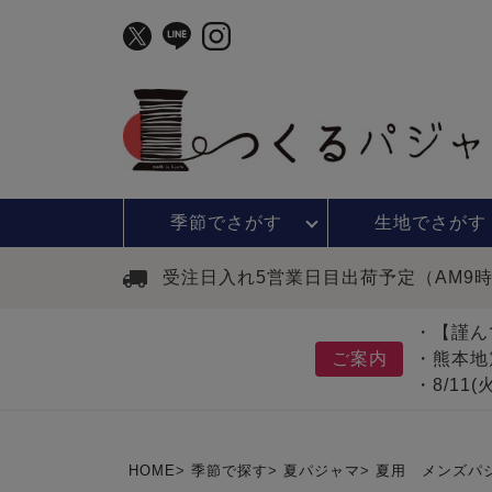
季節で
さがす
生地で
さがす
受注日入れ5営業日目出荷予定（AM9
・【謹ん
ご案内
・熊本地
・8/11
HOME
季節で探す
夏パジャマ
夏用 メンズパ