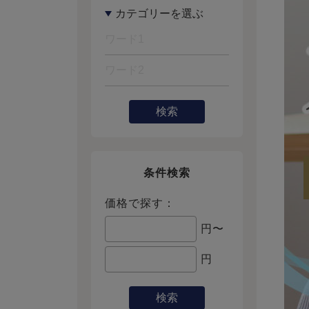
検索
条件検索
価格で探す：
円〜
円
検索