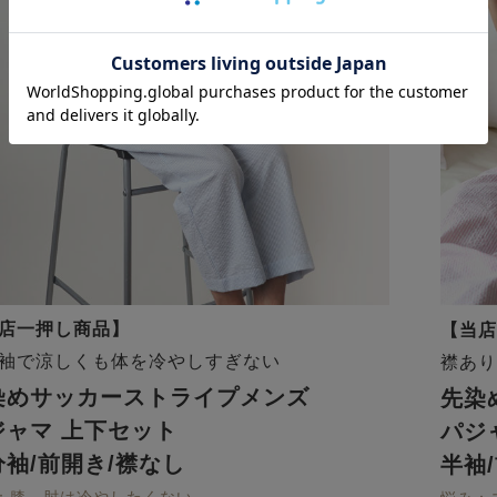
店一押し商品】
【当店
袖で涼しくも体を冷やしすぎない
襟あり
染めサッカーストライプメンズ
先染
ジャマ 上下セット
パジ
分袖/前開き/襟なし
半袖