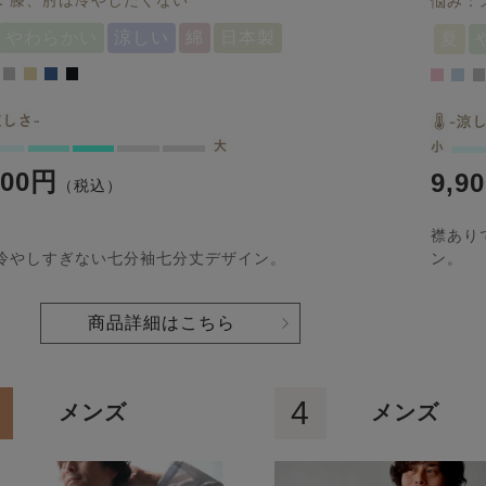
：膝、肘は冷やしたくない
悩み：
やわらかい
涼しい
綿
日本製
夏
900円
9,9
（税込）
襟あり
冷やしすぎない七分袖七分丈デザイン。
ン。
商品詳細はこちら
4
メンズ
メンズ