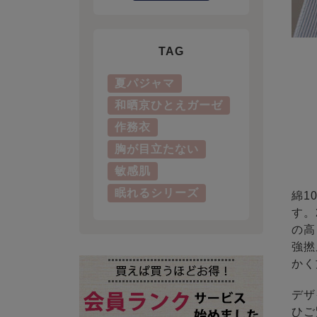
TAG
夏パジャマ
和晒京ひとえガーゼ
作務衣
胸が目立たない
敏感肌
眠れるシリーズ
綿1
す。
の高
強撚
かく
デザ
ひご