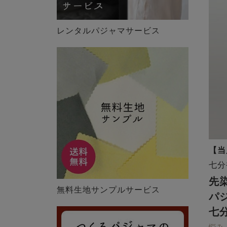
レンタルパジャマサービス
【当
七分
先
無料生地サンプルサービス
パ
七