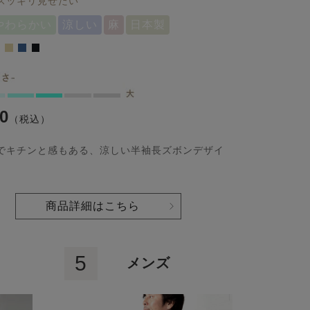
スッキリ見せたい
やわらかい
涼しい
麻
日本製
00
（税込）
でキチンと感もある、涼しい半袖長ズボンデザイ
商品詳細はこちら
5
メンズ