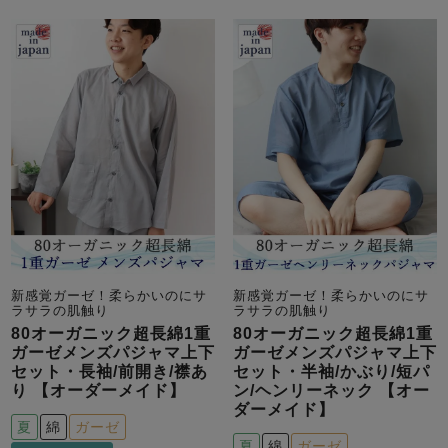
メンズパジャマ
上着単品
作務衣
胸がすけない
羽織・バスロ
体型別におすすめパジ
年齢別におすすめパジ
ルームウェア
会社概要
お買い物ガイド
安心の日本製
ーブ
ャマ
ャマ
サッカー/ちぢみ 楊
ニット/ストレッチ
起毛/フランネル
柳
ズボン単品
SDGsの取り組み
インナーウェア
生活雑貨
カタログギフト
新感覚ガーゼ！柔らかいのにサ
新感覚ガーゼ！柔らかいのにサ
春
夏
秋
冬
柄物
ラサラの肌触り
ラサラの肌触り
長袖
半袖
七分袖
80オーガニック超長綿1重
80オーガニック超長綿1重
ガールズパジャマ
ガーゼメンズパジャマ上下
ガーゼメンズパジャマ上下
すべてのメン
セット・長袖/前開き/襟あ
セット・半袖/かぶり/短パ
ズ
り 【オーダーメイド】
ン/ヘンリーネック 【オー
売れ筋ランキング
新着商品
パジャマ
ダーメイド】
- Item Ranking -
- New Arrival -
夏
綿
ガーゼ
夏
綿
ガーゼ