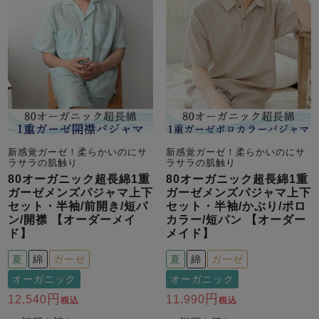
売れ筋ランキング
新着商品
- Item Ranking -
- New Arrival -
新感覚ガーゼ！柔らかいのにサ
新感覚ガーゼ！柔らかいのにサ
ラサラの肌触り
ラサラの肌触り
80オーガニック超長綿1重
80オーガニック超長綿1重
すべてのデザインのパジャマ一覧はこちら
ガーゼメンズパジャマ上下
ガーゼメンズパジャマ上下
セット・半袖/前開き/短パ
セット・半袖/かぶり/ポロ
ン/開襟 【オーダーメイ
カラー/短パン 【オーダー
ド】
メイド】
夏
綿
ガーゼ
夏
綿
ガーゼ
オーガニック
オーガニック
12,540
11,990
税込
税込