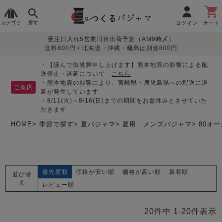
カテゴリ
探す
ログイン
カート
受注日入れ5営業日目出荷予定（AM9時〆）
季節で
生地で
目的別で
デザインで
はじめて
送料800円 / 北海道・沖縄・離島は別途800円
さがす
さがす
さがす
さがす
の方へ
レディースパジャマ
・【謹んで御見舞申し上げます】熊本地震の影響による配
送停止・遅延について
こちら
・熊本地震の影響により、宮崎県・鹿児島県への配送に遅
ご案内
延が発生しています
・8/11(火)～8/16(日)までの期間をお盆休みとさせていた
敏感肌用
入院・介護
つくるパジャマとは
胸が目立たない
夏パジャマ特集
迷ったら、まずはこの
だきます
パジャマ
パジャマ
パジャマ！
綿100%
リネン・麻
シルク/絹
長袖
半袖
七分袖
HOME
季節で探す
夏パジャマ
夏用 メンズパジャマ
80オ
すべてのレデ
ィース
パジャマ
優先度順
価格が安い順
価格が高い順
新着順
並び替
マタニティ
ペアで
お支払い・送料・配送
返品・交換について
眠れる作務衣特集
よくあるご質問
え
前開き
かぶり
ワンピース
レビュー順
パジャマ
そろえたい
について
オーガニック素材
ガーゼ
サテン織り
春
夏
秋
冬
20
件中
1
-
20
件表示