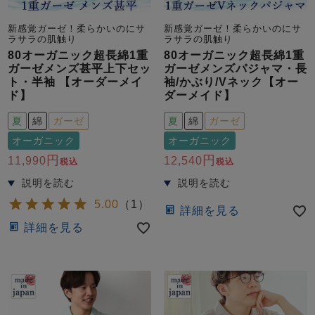
ズ
パジャマ
新感覚ガーゼ！柔らかいのにサ
新感覚ガーゼ！柔らかいのにサ
ラサラの肌触り
ラサラの肌触り
80オーガニック超長綿1重
80オーガニック超長綿1重
ガールズ前開
ガールズかぶ
ボーイズ長袖
ガーゼメンズ甚平上下セッ
ガーゼメンズパジャマ・長
き
り
ト・半袖 【オーダーメイ
袖/かぶり/Vネック【オー
ド】
ダーメイド】
夏
綿
ガーゼ
夏
綿
ガーゼ
売れ筋ランキング
新着商品
- Item Ranking -
- New Arrival -
オーガニック
オーガニック
11,990
12,540
ボーイズ半袖
ボーイズ前開
ボーイズかぶ
税込
税込
き
り
すべての季節のパジャマ一覧はこちら
5.00
（
1
）
詳細を見る
詳細を見る
ガールズ
上着
ガールズ
ズボ
ボーイズ
上着
ボーイズ
ズボ
単品
ン単品
単品
ン単品