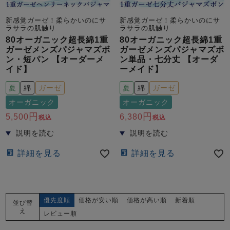
新感覚ガーゼ！柔らかいのにサ
新感覚ガーゼ！柔らかいのにサ
ラサラの肌触り
ラサラの肌触り
80オーガニック超長綿1重
80オーガニック超長綿1重
ガーゼメンズパジャマズボ
ガーゼメンズパジャマズボ
ン・短パン 【オーダーメ
ン単品・七分丈 【オーダ
イド】
ーメイド】
夏
綿
ガーゼ
夏
綿
ガーゼ
オーガニック
オーガニック
5,500
6,380
税込
税込
詳細を見る
詳細を見る
優先度順
価格が安い順
価格が高い順
新着順
並び替
え
レビュー順