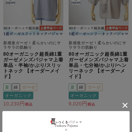
新感覚ガーゼ！柔らかいのにサ
新感覚ガーゼ！柔らかいのにサ
ラサラの肌触り
ラサラの肌触り
80オーガニック超長綿1重
80オーガニック超長綿1重
ガーゼメンズパジャマ上着
ガーゼメンズパジャマ上着
単品・半袖/かぶり/スリッ
単品・七分袖/かぶり/ヘン
トネック 【オーダーメイ
リーネック 【オーダーメ
ド】
イド】
夏
綿
ガーゼ
夏
綿
ガーゼ
オーガニック
オーガニック
10,230
9,020
税込
税込
詳細を見る
詳細を見る