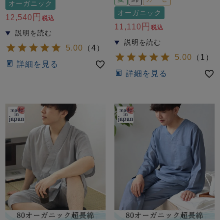
前開き
かぶり
スリーパー
オーガニック
オーガニック
目的別でさがす一覧はこちら
12,540
税込
売れ筋ランキング
新着商品
11,110
税込
- Item Ranking -
- New Arrival -
5.00
（
4
）
上着単品
5.00
（
1
）
詳細を見る
作務衣
羽織・バスロ
すべての生地一覧はこちら
春
夏
秋
冬
詳細を見る
ーブ
ボーイズパジャマ
ズボン単品
ガールズ長袖
ガールズ半袖
ワンピース
春
夏
秋
冬
すべてのキッ