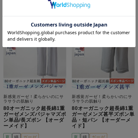
新感覚ガーゼ！柔らかいのにサ
新感覚ガーゼ！柔らかいのにサ
ラサラの肌触り
ラサラの肌触り
80オーガニック超長綿1重
80オーガニック超長綿1重
ガーゼメンズパジャマズボ
ガーゼメンズ甚平ズボン単
ン単品/長ズボン 【オーダ
品・短パン 【オーダーメ
ーメイド】
イド】
夏
綿
ガーゼ
夏
綿
ガーゼ