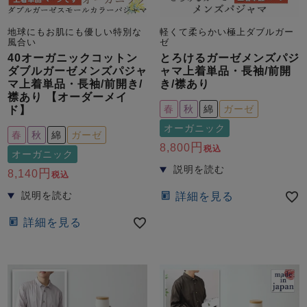
地球にもお肌にも優しい特別な
軽くて柔らかい極上ダブルガー
風合い
ゼ
40オーガニックコットン
とろけるガーゼメンズパジ
ダブルガーゼメンズパジャ
ャマ上着単品・長袖/前開
マ上着単品・長袖/前開き/
き/襟あり
襟あり 【オーダーメイ
春
秋
綿
ガーゼ
ド】
オーガニック
春
秋
綿
ガーゼ
8,800
税込
オーガニック
8,140
税込
詳細を見る
詳細を見る