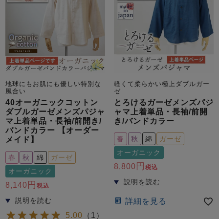
地球にもお肌にも優しい特別な
軽くて柔らかい極上ダブルガー
風合い
ゼ
40オーガニックコットン
とろけるガーゼメンズパジ
ダブルガーゼメンズパジャ
ャマ上着単品・長袖/前開
マ上着単品・長袖/前開き/
き/バンドカラー
バンドカラー 【オーダー
春
秋
綿
ガーゼ
メイド】
オーガニック
春
秋
綿
ガーゼ
8,800
税込
オーガニック
8,140
税込
詳細を見る
5.00
（
1
）