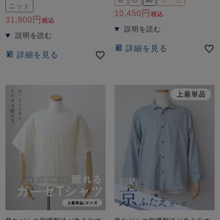
前開き
かぶり
スリーパー
ニット
10,450
税込
目的別でさがす一覧はこちら
31,900
税込
売れ筋ランキング
新着商品
- Item Ranking -
- New Arrival -
詳細を見る
上着単品
詳細を見る
作務衣
羽織・バスロ
すべての生地一覧はこちら
春
夏
秋
冬
ーブ
ボーイズパジャマ
ズボン単品
ガールズ長袖
ガールズ半袖
ワンピース
春
夏
秋
冬
すべてのキッ