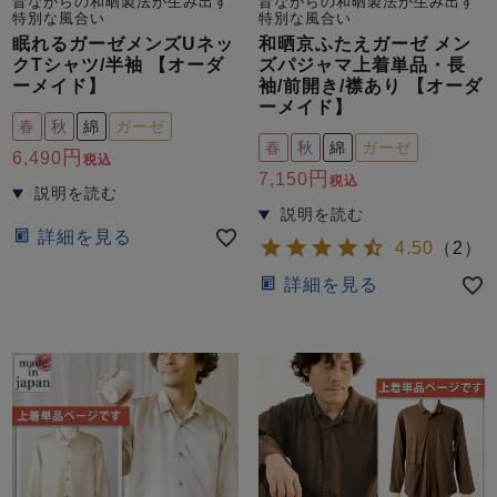
ズ
昔ながらの和晒製法が生み出す
昔ながらの和晒製法が生み出す
特別な風合い
特別な風合い
パジャマ
眠れるガーゼメンズUネッ
和晒京ふたえガーゼ メン
クTシャツ/半袖 【オーダ
ズパジャマ上着単品・長
ーメイド】
袖/前開き/襟あり 【オーダ
ガールズ前開
ガールズかぶ
ボーイズ長袖
ーメイド】
き
り
春
秋
綿
ガーゼ
春
秋
綿
ガーゼ
6,490
税込
7,150
税込
売れ筋ランキング
新着商品
- Item Ranking -
- New Arrival -
詳細を見る
4.50
（
2
）
ボーイズ半袖
ボーイズ前開
ボーイズかぶ
き
り
詳細を見る
すべての季節のパジャマ一覧はこちら
ガールズ
上着
ガールズ
ズボ
ボーイズ
上着
ボーイズ
ズボ
単品
ン単品
単品
ン単品