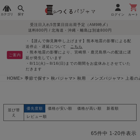
カテゴリ
探す
ログイン
カート
受注日入れ5営業日目出荷予定（AM9時〆）
季節で
生地で
目的別で
デザインで
はじめて
送料800円 / 北海道・沖縄・離島は別途800円
さがす
さがす
さがす
さがす
の方へ
レディースパジャマ
・【謹んで御見舞申し上げます】熊本地震の影響による配
送停止・遅延について
こちら
・熊本地震の影響により、宮崎県・鹿児島県への配送に遅
ご案内
延が発生しています
・8/11(火)～8/16(日)までの期間をお盆休みとさせていた
敏感肌用
入院・介護
つくるパジャマとは
胸が目立たない
夏パジャマ特集
迷ったら、まずはこの
だきます
パジャマ
パジャマ
パジャマ！
綿100%
リネン・麻
シルク/絹
長袖
半袖
七分袖
HOME
季節で探す
秋パジャマ
秋用 メンズパジャマ
上着の
すべてのレデ
ィース
パジャマ
優先度順
価格が安い順
価格が高い順
新着順
並び替
マタニティ
ペアで
お支払い・送料・配送
返品・交換について
眠れる作務衣特集
よくあるご質問
え
前開き
かぶり
ワンピース
レビュー順
パジャマ
そろえたい
について
オーガニック素材
ガーゼ
サテン織り
春
夏
秋
冬
65
件中
1
-
20
件表示