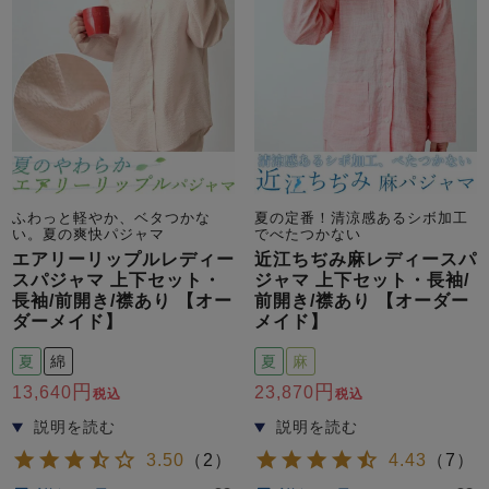
ふわっと軽やか、ベタつかな
夏の定番！清涼感あるシボ加工
い。夏の爽快パジャマ
でべたつかない
エアリーリップルレディー
近江ちぢみ麻レディースパ
スパジャマ 上下セット・
ジャマ 上下セット・長袖/
長袖/前開き/襟あり 【オー
前開き/襟あり 【オーダー
ダーメイド】
メイド】
夏
綿
夏
麻
13,640
23,870
税込
税込
3.50
（
2
）
4.43
（
7
）