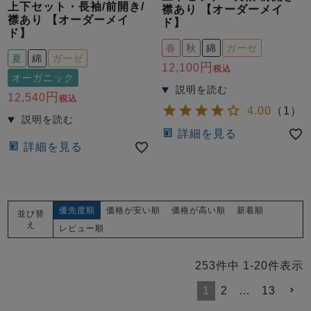
上下セット・長袖/前開き/
襟あり 【オーダーメイ
襟あり 【オーダーメイ
ド】
ド】
春
秋
綿
ガーゼ
夏
綿
ガーゼ
12,100
税込
オーガニック
12,540
税込
4.00
（
1
）
詳細を見る
詳細を見る
優先度順
価格が安い順
価格が高い順
新着順
並び替
え
レビュー順
253
件中
1
-
20
件表示
1
2
…
13