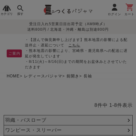
カテゴリ
探す
ログイン
カート
受注日入れ5営業日目出荷予定（AM9時〆）
季節で
生地で
目的別で
デザインで
はじめて
送料800円 / 北海道・沖縄・離島は別途800円
さがす
さがす
さがす
さがす
の方へ
レディースパジャマ
・【謹んで御見舞申し上げます】熊本地震の影響による配
送停止・遅延について
こちら
・熊本地震の影響により、宮崎県・鹿児島県への配送に遅
ご案内
延が発生しています
・8/11(火)～8/16(日)までの期間をお盆休みとさせていた
敏感肌用
入院・介護
つくるパジャマとは
胸が目立たない
夏パジャマ特集
迷ったら、まずはこの
だきます
パジャマ
パジャマ
パジャマ！
綿100%
リネン・麻
シルク/絹
長袖
半袖
七分袖
HOME
レディースパジャマ
前開き
長袖
すべてのレデ
ィース
パジャマ
8
件中
1
-
8
件表示
マタニティ
ペアで
お支払い・送料・配送
返品・交換について
眠れる作務衣特集
よくあるご質問
前開き
かぶり
ワンピース
パジャマ
そろえたい
について
羽織・バスローブ
オーガニック素材
ガーゼ
サテン織り
春
夏
秋
冬
ワンピース・スリーパー