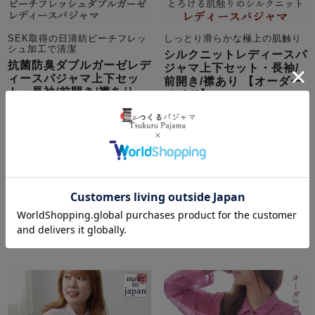
SEK取得の日清紡ピーチフレッ
しっとり滑らかな極上の肌触り
シュ加工で清潔
シルクニットレディースパ
抗菌防臭ダブルガーゼレデ
ジャマ上下セット・長袖/
ィースパジャマ上下セッ
前開き/襟あり 【オーダー
ト・長袖/前開き/襟あり
メイド】
【オーダーメイド】
春
秋
送料無料
シルク
春
秋
綿
ガーゼ
抗菌
ニット
9,680
税込
35,090
税込
詳細を見る
4.00
（
1
）
詳細を見る