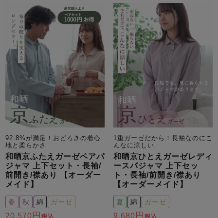
前開き
かぶり
スリーパー
目的別でさがす一覧はこちら
売れ筋ランキング
新着商品
- Item Ranking -
- New Arrival -
上着単品
作務衣
羽織・バスロ
すべての生地一覧はこちら
春
夏
秋
冬
ーブ
ボーイズパジャマ
ズボン単品
92.8%が満足！おどろきの着心
1重ガーゼだから！長袖なのにこ
地と柔らかさ
んなに涼しい
和晒京ふたえガーゼペアパ
和晒京ひとえガーゼレディ
ジャマ 上下セット・長袖/
ースパジャマ 上下セッ
前開き/襟あり 【オーダー
ト・長袖/前開き/襟あり
メイド】
【オーダーメイド】
ガールズ長袖
ガールズ半袖
ワンピース
春
秋
綿
ガーゼ
夏
綿
ガーゼ
春
夏
秋
冬
すべてのキッ
20,570
9,680
税込
税込