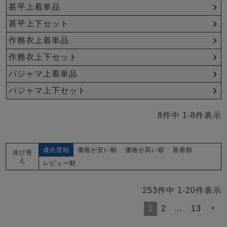
メンズパジャマ
甚平上着単品
上着単品
甚平上下セット
作務衣
胸がすけない
羽織・バスロ
体型別におすすめパジ
年齢別におすすめパジ
ルームウェア
会社概要
お買い物ガイド
安心の日本製
ーブ
ャマ
ャマ
作務衣上着単品
作務衣上下セット
サッカー/ちぢみ 楊
ニット/ストレッチ
起毛/フランネル
柳
パジャマ上着単品
ズボン単品
パジャマ上下セット
SDGsの取り組み
インナーウェア
生活雑貨
カタログギフト
8
件中
1
-
8
件表示
優先度順
価格が安い順
価格が高い順
新着順
並び替
春
夏
秋
冬
柄物
長袖
半袖
七分袖
え
レビュー順
ガールズパジャマ
すべてのメン
253
件中
1
-
20
件表示
ズ
売れ筋ランキング
新着商品
パジャマ
- Item Ranking -
- New Arrival -
1
2
…
13