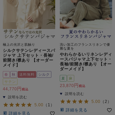
極上の光沢と肌触り
洗い加工のフランスリネンで優
雅な夏を
シルクサテンレディースパ
やわらかるいリネンレディ
ジャマ 上下セット・長袖/
ースパジャマ上下セット・
前開き/襟あり 【オーダー
長袖/前開き/襟あり 【オー
メイド】
ダーメイド】
春
秋
送料無料
シルク
夏
麻
サテン
23,870
税込
44,770
税込
5.00
（
2
）
5.00
（
1
）
詳細を見る
詳細を見る