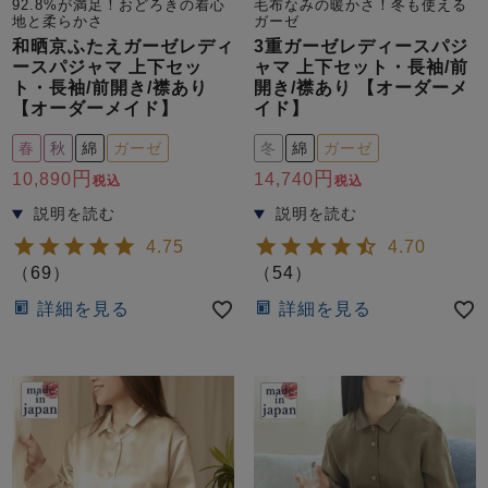
92.8%が満足！おどろきの着心
毛布なみの暖かさ！冬も使える
地と柔らかさ
ガーゼ
和晒京ふたえガーゼレディ
3重ガーゼレディースパジ
ースパジャマ 上下セッ
ャマ 上下セット・長袖/前
ト・長袖/前開き/襟あり
開き/襟あり 【オーダーメ
【オーダーメイド】
イド】
春
秋
綿
ガーゼ
冬
綿
ガーゼ
10,890
14,740
税込
税込
売れ筋ランキング
新着商品
- Item Ranking -
- New Arrival -
4.75
4.70
（
69
）
（
54
）
すべてのデザインのパジャマ一覧はこちら
詳細を見る
詳細を見る