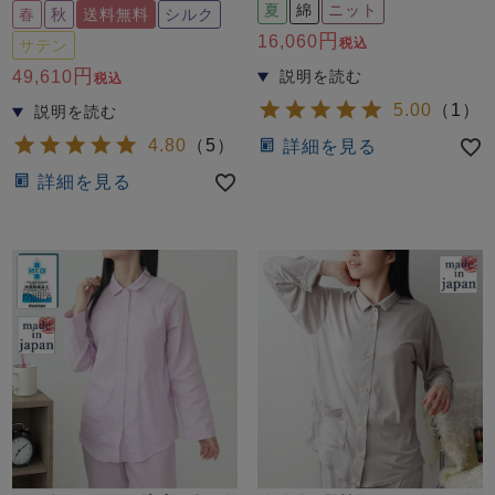
夏
綿
ニット
春
秋
送料無料
シルク
16,060
税込
サテン
49,610
税込
5.00
（
1
）
4.80
（
5
）
詳細を見る
詳細を見る