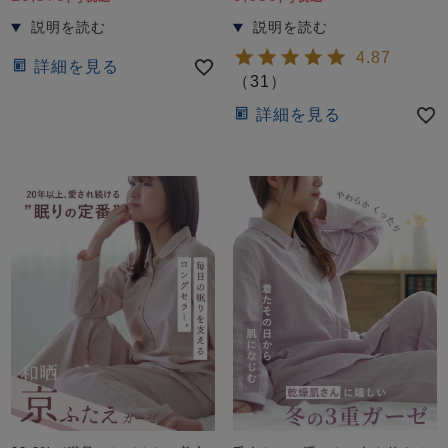
ズ
パジャマ
4.87
詳細を見る
ガールズ前開
ガールズかぶ
ボーイズ長袖
（
31
）
き
り
詳細を見る
売れ筋ランキング
新着商品
- Item Ranking -
- New Arrival -
ボーイズ半袖
ボーイズ前開
ボーイズかぶ
き
り
すべての季節のパジャマ一覧はこちら
ガールズ
上着
ガールズ
ズボ
ボーイズ
上着
ボーイズ
ズボ
単品
ン単品
単品
ン単品