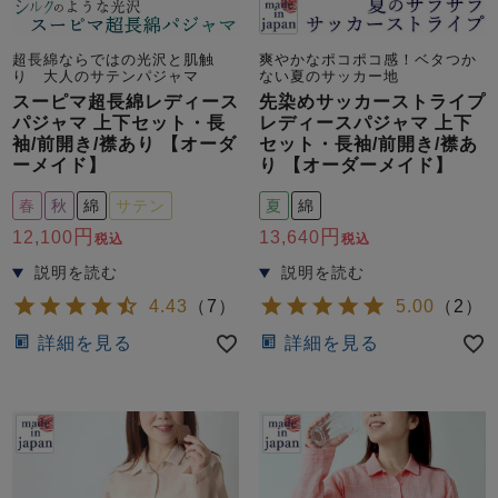
超長綿ならではの光沢と肌触
爽やかなポコポコ感！ベタつか
り 大人のサテンパジャマ
ない夏のサッカー地
スーピマ超長綿レディース
先染めサッカーストライプ
パジャマ 上下セット・長
レディースパジャマ 上下
袖/前開き/襟あり 【オーダ
セット・長袖/前開き/襟あ
ーメイド】
り 【オーダーメイド】
春
秋
綿
サテン
夏
綿
12,100
13,640
税込
税込
4.43
（
7
）
5.00
（
2
）
詳細を見る
詳細を見る