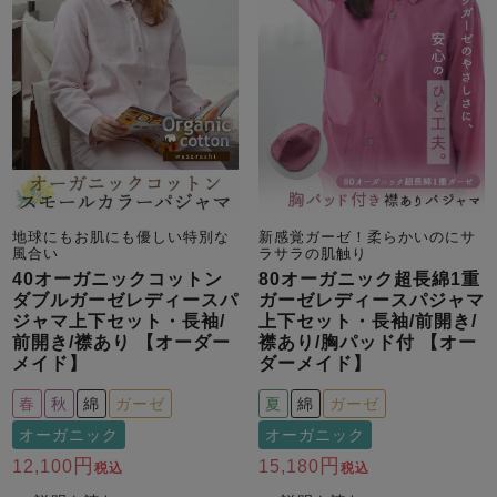
地球にもお肌にも優しい特別な
新感覚ガーゼ！柔らかいのにサ
風合い
ラサラの肌触り
40オーガニックコットン
80オーガニック超長綿1重
ダブルガーゼレディースパ
ガーゼレディースパジャマ
ジャマ上下セット・長袖/
上下セット・長袖/前開き/
前開き/襟あり 【オーダー
襟あり/胸パッド付 【オー
メイド】
ダーメイド】
春
秋
綿
ガーゼ
夏
綿
ガーゼ
オーガニック
オーガニック
12,100
15,180
税込
税込