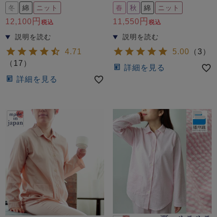
冬
綿
ニット
春
秋
綿
ニット
12,100
11,550
税込
税込
4.71
5.00
（
3
）
（
17
）
詳細を見る
詳細を見る