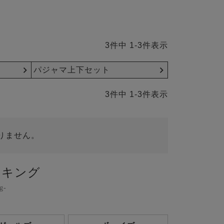
3
件中
1
-
3
件表示
パジャマ上下セット
3
件中
1
-
3
件表示
りません。
ンキング
g-