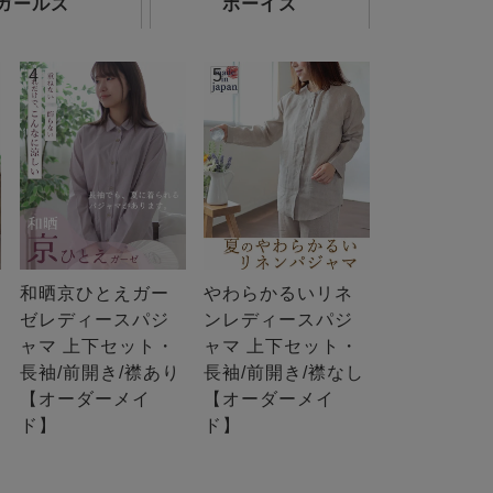
ガールズ
ボーイズ
4
5
和晒京ひとえガー
やわらかるいリネ
ゼレディースパジ
ンレディースパジ
ャマ 上下セット・
ャマ 上下セット・
長袖/前開き/襟あり
長袖/前開き/襟なし
【オーダーメイ
【オーダーメイ
ド】
ド】