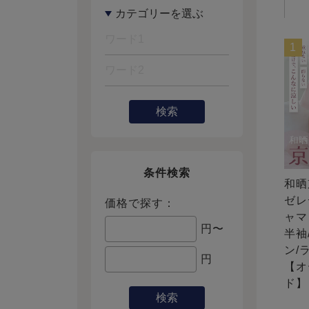
1
検索
条件検索
和晒
ゼレ
価格で探す：
ャマ
円〜
半袖
ン/
円
【オ
ド】
検索