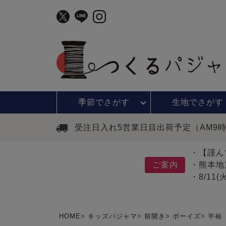
季節で
さがす
生地で
さがす
受注日入れ5営業日目出荷予定（AM9
・【謹ん
ご案内
・熊本地
・8/11
HOME
キッズパジャマ
前開き
ボーイズ
半袖