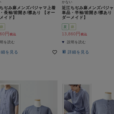
い
かない
ちぢみ麻メンズパジャマ上着
近江ちぢみ麻メンズパジャ
・長袖/前開き/襟あり 【オー
単品・半袖/前開き/襟あり
メイド】
ダーメイド】
麻
夏
麻
860
13,860
税込
税込
詳細を見る
詳細を見る