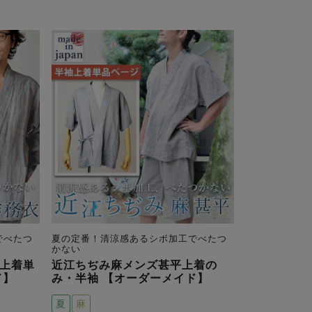
でべたつ
夏の定番！清涼感あるシボ加工でべたつ
かない
上着単
近江ちぢみ麻メンズ甚平上着の
ド】
み・半袖 【オーダーメイド】
夏
麻