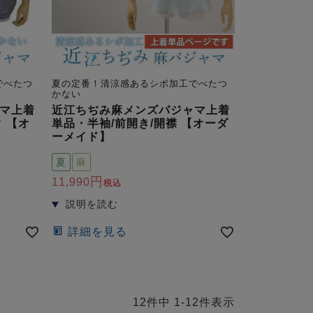
でべたつ
夏の定番！清涼感あるシボ加工でべたつ
かない
マ上着
近江ちぢみ麻メンズパジャマ上着
 【オ
単品・半袖/前開き/開襟 【オーダ
ーメイド】
夏
麻
11,990
税込
詳細を見る
12
件中
1
-
12
件表示