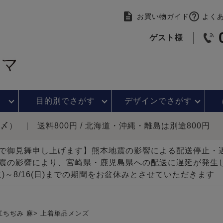
お買い物ガイド
よく
ゲスト様
目的別で
さがす
デザインで
さがす
時〆）
送料800円 / 北海道・沖縄・離島は別途800円
で御見舞申し上げます】熊本地震の影響による配送停止
震の影響により、宮崎県・鹿児島県への配送に遅延が発生
(火)～8/16(日)までの期間をお盆休みとさせていただきます
江ちぢみ 麻
上着単品メンズ