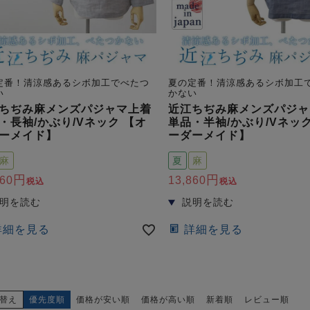
定番！清涼感あるシボ加工でべたつ
夏の定番！清涼感あるシボ加工
い
かない
ちぢみ麻メンズパジャマ上着
近江ちぢみ麻メンズパジャ
・長袖/かぶり/Vネック 【オ
単品・半袖/かぶり/Vネック
ーメイド】
ーダーメイド】
麻
夏
麻
860
13,860
税込
税込
詳細を見る
詳細を見る
替え
優先度順
価格が安い順
価格が高い順
新着順
レビュー順