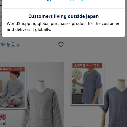
・七分袖/前開き/襟なし 【オ
14,850
税込
ーメイド】
麻
860
詳細を見る
税込
詳細を見る