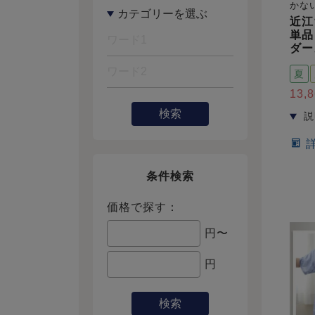
かな
近江
単品
ダー
夏
13,
検索
条件検索
価格で探す：
円〜
円
検索