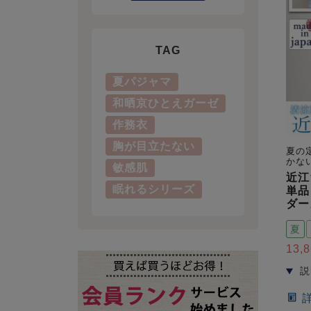
TAG
夏パジャマ
和晒京ひとえガーゼ
作務衣
胸が目立たない
夏の
かな
敏感肌
近江
眠れるシリーズ
単品
ダー
夏
13,