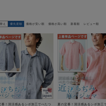
替え
優先度順
価格が安い順
価格が高い順
新着順
レビュー順
定番！清涼感あるシボ加工でべたつ
夏の定番！清涼感あるシボ加工