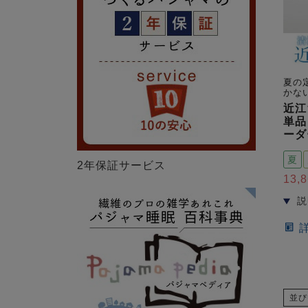
夏の
かな
近江
単品
ーダ
夏
2年保証サービス
13,
並び