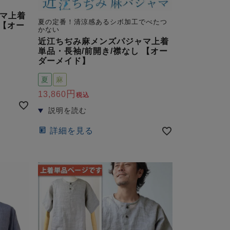
マ上着
夏の定番！清涼感あるシボ加工でべたつ
 【オー
かない
近江ちぢみ麻メンズパジャマ上着
単品・長袖/前開き/襟なし 【オー
ダーメイド】
夏
麻
13,860
税込
詳細を見る