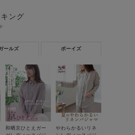
ンキング
g-
ガールズ
ボーイズ
4
5
和晒京ひとえガー
やわらかるいリネ