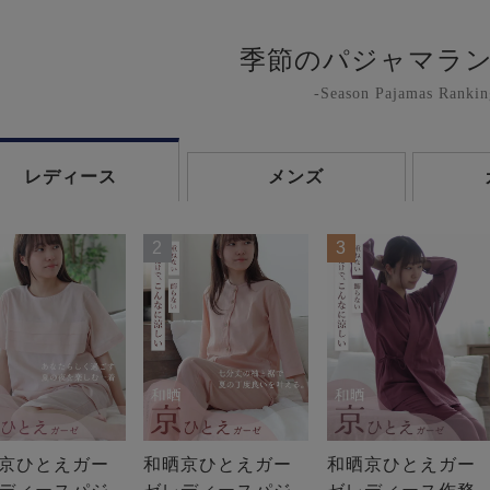
季節のパジャマラ
-Season Pajamas Rankin
レディース
メンズ
2
3
京ひとえガー
和晒京ひとえガー
和晒京ひとえガー