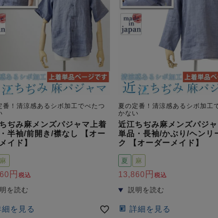
定番！清涼感あるシボ加工でべたつ
夏の定番！清涼感あるシボ加工
い
かない
ちぢみ麻メンズパジャマ上着
近江ちぢみ麻メンズパジャ
・半袖/前開き/襟なし 【オー
単品・長袖/かぶり/ヘンリ
メイド】
ク 【オーダーメイド】
麻
夏
麻
860
13,860
税込
税込
詳細を見る
詳細を見る