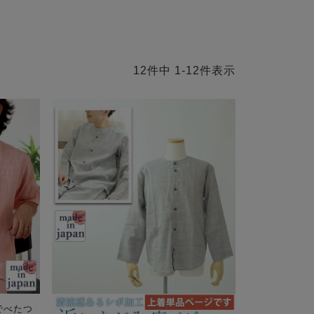
12
件中
1
-
12
件表示
でべたつ