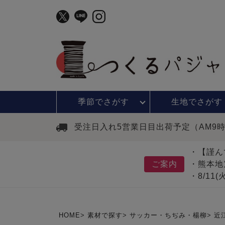
季節で
さがす
生地で
さがす
受注日入れ5営業日目出荷予定（AM9
・【謹ん
ご案内
・熊本地
・8/11
HOME
素材で探す
サッカー・ちぢみ・楊柳
近