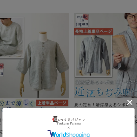
夏の定番！清涼感あるシボ加工
かない
近江ちぢみ麻メンズ作務衣
定番！清涼感あるシボ加工でべたつ
品・長袖 【オーダーメイ
い
ちぢみ麻メンズパジャマ上着
夏
麻