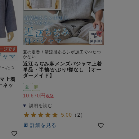
夏の定番！清涼感あるシボ加工でべたつ
かない
近江ちぢみ麻メンズパジャマ上着
でべたつ
単品・半袖/かぶり/襟なし 【オー
ダーメイド】
マ上着
ーネッ
夏
麻
10,670
税込
5.00
（
2
）
詳細を見る