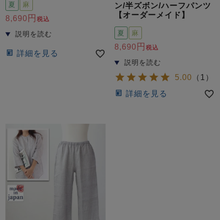
ズ
夏
麻
ン/半ズボン/ハーフパンツ
パジャマ
【オーダーメイド】
8,690
税込
夏
麻
ガールズ前開
ガールズかぶ
ボーイズ長袖
8,690
税込
き
り
詳細を見る
5.00
（
1
）
売れ筋ランキング
新着商品
詳細を見る
- Item Ranking -
- New Arrival -
ボーイズ半袖
ボーイズ前開
ボーイズかぶ
き
り
すべての季節のパジャマ一覧はこちら
ガールズ
上着
ガールズ
ズボ
ボーイズ
上着
ボーイズ
ズボ
単品
ン単品
単品
ン単品