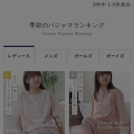
5
件中
1
-
5
件表示
季節のパジャマランキング
-Season Pajamas Ranking-
レディース
メンズ
ガールズ
ボーイズ
1
2