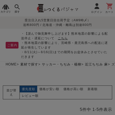
カテゴリ
探す
ログイン
カート
受注日入れ5営業日目出荷予定（AM9時〆）
季節で
生地で
目的別で
デザインで
はじめて
送料800円 / 北海道・沖縄・離島は別途800円
さがす
さがす
さがす
さがす
の方へ
レディースパジャマ
・【謹んで御見舞申し上げます】熊本地震の影響による配
送停止・遅延について
こちら
・熊本地震の影響により、宮崎県・鹿児島県への配送に遅
ご案内
延が発生しています
・8/11(火)～8/16(日)までの期間をお盆休みとさせていた
敏感肌用
入院・介護
つくるパジャマとは
胸が目立たない
夏パジャマ特集
迷ったら、まずはこの
だきます
パジャマ
パジャマ
パジャマ！
綿100%
リネン・麻
シルク/絹
長袖
半袖
七分袖
HOME
素材で探す
サッカー・ちぢみ・楊柳
近江ちぢみ 麻
すべてのレデ
ィース
パジャマ
優先度順
価格が安い順
価格が高い順
新着順
並び替
マタニティ
ペアで
お支払い・送料・配送
返品・交換について
眠れる作務衣特集
よくあるご質問
え
前開き
かぶり
ワンピース
レビュー順
パジャマ
そろえたい
について
オーガニック素材
ガーゼ
サテン織り
春
夏
秋
冬
5
件中
1
-
5
件表示