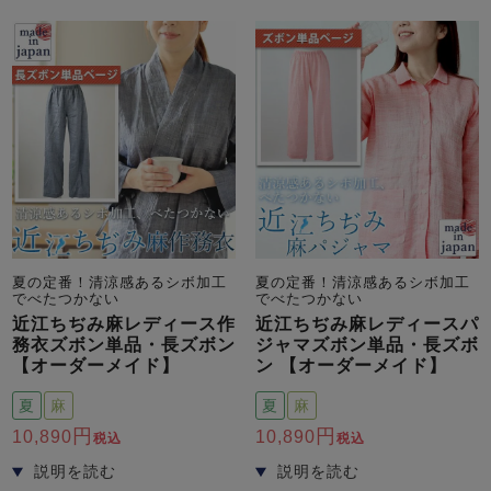
メンズパジャマ
上着単品
作務衣
胸がすけない
羽織・バスロ
体型別におすすめパジ
年齢別におすすめパジ
ルームウェア
会社概要
お買い物ガイド
安心の日本製
ーブ
ャマ
ャマ
サッカー/ちぢみ 楊
ニット/ストレッチ
起毛/フランネル
柳
ズボン単品
SDGsの取り組み
インナーウェア
生活雑貨
カタログギフト
夏の定番！清涼感あるシボ加工
夏の定番！清涼感あるシボ加工
でべたつかない
でべたつかない
近江ちぢみ麻レディース作
近江ちぢみ麻レディースパ
春
夏
秋
冬
柄物
務衣ズボン単品・長ズボン
ジャマズボン単品・長ズボ
長袖
半袖
七分袖
【オーダーメイド】
ン 【オーダーメイド】
ガールズパジャマ
夏
麻
夏
麻
すべてのメン
ズ
売れ筋ランキング
新着商品
10,890
10,890
税込
税込
パジャマ
- Item Ranking -
- New Arrival -