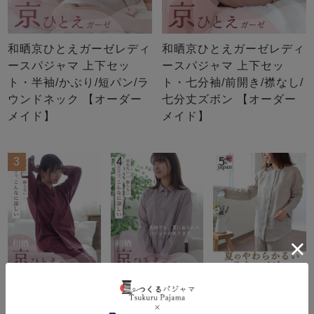
和晒京ひとえガーゼレディ
和晒京ひとえガーゼレディ
ースパジャマ 上下セッ
ースパジャマ 上下セッ
ト・半袖/かぶり/短パン/ラ
ト・七分袖/前開き/襟なし/
ウンドネック 【オーダー
七分丈ズボン 【オーダー
メイド】
メイド】
3
4
5
和晒京ひとえガ
和晒京ひとえガ
やわらかるいリ
ーゼレディース
ーゼレディース
ネンレディース