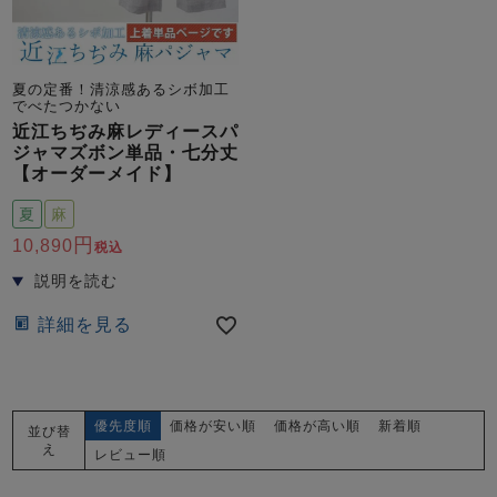
夏の定番！清涼感あるシボ加工
でべたつかない
近江ちぢみ麻レディースパ
ジャマズボン単品・七分丈
【オーダーメイド】
売れ筋ランキング
新着商品
- Item Ranking -
- New Arrival -
夏
麻
10,890
税込
すべてのデザインのパジャマ一覧はこちら
詳細を見る
優先度順
価格が安い順
価格が高い順
新着順
並び替
え
レビュー順