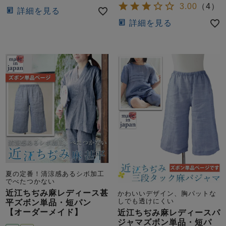
前開き
かぶり
スリーパー
3.00
（
4
）
詳細を見る
目的別でさがす一覧はこちら
詳細を見る
売れ筋ランキング
新着商品
- Item Ranking -
- New Arrival -
上着単品
作務衣
羽織・バスロ
すべての生地一覧はこちら
春
夏
秋
冬
ーブ
ボーイズパジャマ
ズボン単品
夏の定番！清涼感あるシボ加工
でべたつかない
近江ちぢみ麻レディース甚
かわいいデザイン、胸パットな
ガールズ長袖
ガールズ半袖
ワンピース
しでも透けにくい
平ズボン単品・短パン
春
夏
秋
冬
【オーダーメイド】
近江ちぢみ麻レディースパ
すべてのキッ
ジャマズボン単品・短パ