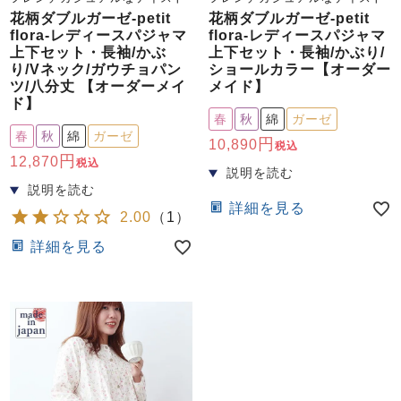
ズ
パジャマ
花柄ダブルガーゼ-petit
花柄ダブルガーゼ-petit
flora-レディースパジャマ
flora-レディースパジャマ
上下セット・長袖/かぶ
上下セット・長袖/かぶり/
り/Vネック/ガウチョパン
ショールカラー【オーダー
ガールズ前開
ガールズかぶ
ボーイズ長袖
ツ/八分丈 【オーダーメイ
メイド】
き
り
ド】
春
秋
綿
ガーゼ
春
秋
綿
ガーゼ
10,890
税込
売れ筋ランキング
新着商品
12,870
税込
- Item Ranking -
- New Arrival -
ボーイズ半袖
ボーイズ前開
ボーイズかぶ
詳細を見る
2.00
（
1
）
き
り
すべての季節のパジャマ一覧はこちら
詳細を見る
ガールズ
上着
ガールズ
ズボ
ボーイズ
上着
ボーイズ
ズボ
単品
ン単品
単品
ン単品