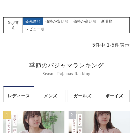
優先度順
価格が安い順
価格が高い順
新着順
並び替
え
レビュー順
5
件中
1
-
5
件表示
季節のパジャマランキング
-Season Pajamas Ranking-
レディース
メンズ
ガールズ
ボーイズ
1
2