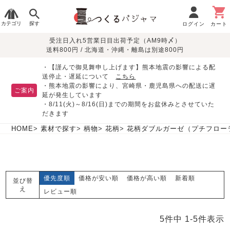
カテゴリ
探す
ログイン
カート
受注日入れ5営業日目出荷予定（AM9時〆）
季節で
生地で
目的別で
デザインで
はじめて
送料800円 / 北海道・沖縄・離島は別途800円
さがす
さがす
さがす
さがす
の方へ
レディースパジャマ
・【謹んで御見舞申し上げます】熊本地震の影響による配
送停止・遅延について
こちら
・熊本地震の影響により、宮崎県・鹿児島県への配送に遅
ご案内
延が発生しています
・8/11(火)～8/16(日)までの期間をお盆休みとさせていた
敏感肌用
入院・介護
つくるパジャマとは
胸が目立たない
夏パジャマ特集
迷ったら、まずはこの
だきます
パジャマ
パジャマ
パジャマ！
綿100%
リネン・麻
シルク/絹
長袖
半袖
七分袖
HOME
素材で探す
柄物
花柄
花柄ダブルガーゼ（プチフロー
すべてのレデ
ィース
パジャマ
優先度順
価格が安い順
価格が高い順
新着順
並び替
マタニティ
ペアで
お支払い・送料・配送
返品・交換について
眠れる作務衣特集
よくあるご質問
え
前開き
かぶり
ワンピース
レビュー順
パジャマ
そろえたい
について
オーガニック素材
ガーゼ
サテン織り
春
夏
秋
冬
5
件中
1
-
5
件表示