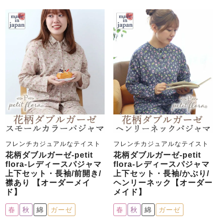
メンズパジャマ
上着単品
作務衣
胸がすけない
羽織・バスロ
体型別におすすめパジ
年齢別におすすめパジ
ルームウェア
会社概要
お買い物ガイド
安心の日本製
ーブ
ャマ
ャマ
サッカー/ちぢみ 楊
ニット/ストレッチ
起毛/フランネル
柳
ズボン単品
SDGsの取り組み
インナーウェア
生活雑貨
カタログギフト
フレンチカジュアルなテイスト
フレンチカジュアルなテイスト
春
夏
秋
冬
柄物
長袖
半袖
七分袖
花柄ダブルガーゼ-petit
花柄ダブルガーゼ-petit
flora-レディースパジャマ
flora-レディースパジャマ
ガールズパジャマ
上下セット・長袖/前開き/
上下セット・長袖/かぶり/
すべてのメン
襟あり 【オーダーメイ
ヘンリーネック【オーダー
ズ
売れ筋ランキング
新着商品
ド】
メイド】
パジャマ
- Item Ranking -
- New Arrival -
春
秋
綿
ガーゼ
春
秋
綿
ガーゼ