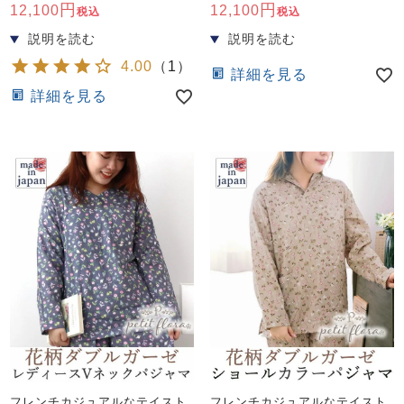
前開き
かぶり
スリーパー
12,100
12,100
税込
税込
目的別でさがす一覧はこちら
売れ筋ランキング
新着商品
- Item Ranking -
- New Arrival -
4.00
（
1
）
詳細を見る
上着単品
詳細を見る
作務衣
羽織・バスロ
すべての生地一覧はこちら
春
夏
秋
冬
ーブ
ボーイズパジャマ
ズボン単品
ガールズ長袖
ガールズ半袖
ワンピース
春
夏
秋
冬
すべてのキッ
フレンチカジュアルなテイスト
フレンチカジュアルなテイスト