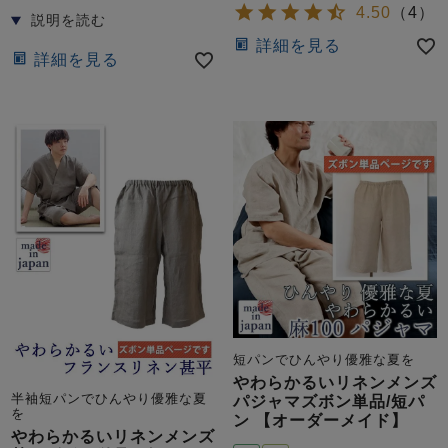
前開き
かぶり
スリーパー
4.50
（
4
）
目的別でさがす一覧はこちら
詳細を見る
売れ筋ランキング
新着商品
詳細を見る
- Item Ranking -
- New Arrival -
上着単品
作務衣
羽織・バスロ
すべての生地一覧はこちら
春
夏
秋
冬
ーブ
ボーイズパジャマ
ズボン単品
短パンでひんやり優雅な夏を
やわらかるいリネンメンズ
ガールズ長袖
ガールズ半袖
ワンピース
半袖短パンでひんやり優雅な夏
パジャマズボン単品/短パ
を
春
夏
秋
冬
ン 【オーダーメイド】
すべてのキッ
やわらかるいリネンメンズ