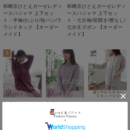
和晒京ひとえガーゼレディ
和晒京ひとえガーゼレディ
ースパジャマ 上下セッ
ースパジャマ 上下セッ
ト・半袖/かぶり/短パン/ラ
ト・七分袖/前開き/襟なし/
ウンドネック 【オーダー
七分丈ズボン 【オーダー
メイド】
メイド】
3
4
5
和晒京ひとえガ
和晒京ひとえガ
やわらかるいリ
ーゼレディース
ーゼレディース
ネンレディース
作務衣 上下セッ
パジャマ 上下セ
パジャマ 上下セ
ト・長袖 【オー
ット・長袖/前開
ット・長袖/前開