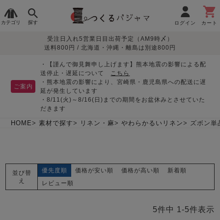
カテゴリ
探す
ログイン
カート
受注日入れ5営業日目出荷予定（AM9時〆）
季節で
生地で
目的別で
デザインで
はじめて
送料800円 / 北海道・沖縄・離島は別途800円
さがす
さがす
さがす
さがす
の方へ
レディースパジャマ
・【謹んで御見舞申し上げます】熊本地震の影響による配
送停止・遅延について
こちら
・熊本地震の影響により、宮崎県・鹿児島県への配送に遅
ご案内
延が発生しています
・8/11(火)～8/16(日)までの期間をお盆休みとさせていた
敏感肌用
入院・介護
つくるパジャマとは
胸が目立たない
夏パジャマ特集
迷ったら、まずはこの
だきます
パジャマ
パジャマ
パジャマ！
綿100%
リネン・麻
シルク/絹
長袖
半袖
七分袖
HOME
素材で探す
リネン・麻
やわらかるいリネン
ズボン単
すべてのレデ
ィース
パジャマ
優先度順
価格が安い順
価格が高い順
新着順
並び替
マタニティ
ペアで
お支払い・送料・配送
返品・交換について
眠れる作務衣特集
よくあるご質問
え
前開き
かぶり
ワンピース
レビュー順
パジャマ
そろえたい
について
オーガニック素材
ガーゼ
サテン織り
春
夏
秋
冬
5
件中
1
-
5
件表示