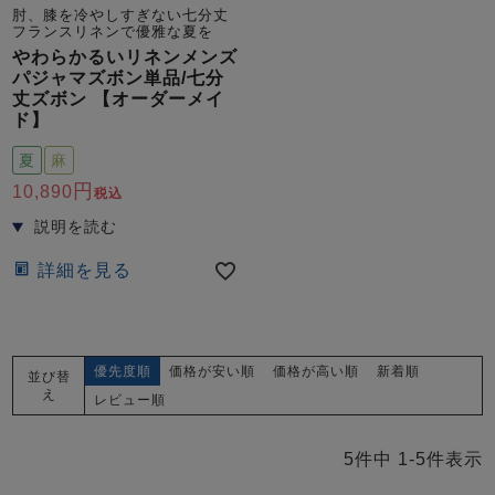
肘、膝を冷やしすぎない七分丈
フランスリネンで優雅な夏を
やわらかるいリネンメンズ
パジャマズボン単品/七分
丈ズボン 【オーダーメイ
ド】
夏
麻
売れ筋ランキング
新着商品
10,890
税込
- Item Ranking -
- New Arrival -
詳細を見る
すべてのデザインのパジャマ一覧はこちら
優先度順
価格が安い順
価格が高い順
新着順
並び替
え
レビュー順
5
件中
1
-
5
件表示