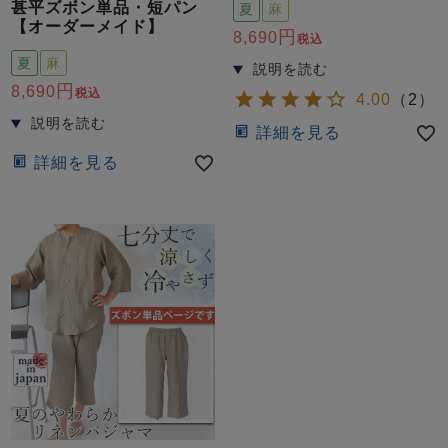
ズ
甚平ズボン単品・短パン
夏
麻
パジャマ
【オーダーメイド】
8,690
税込
夏
麻
ガールズ前開
ガールズかぶ
ボーイズ長袖
8,690
税込
き
り
4.00
（
2
）
詳細を見る
詳細を見る
売れ筋ランキング
新着商品
- Item Ranking -
- New Arrival -
ボーイズ半袖
ボーイズ前開
ボーイズかぶ
き
り
すべての季節のパジャマ一覧はこちら
ガールズ
上着
ガールズ
ズボ
ボーイズ
上着
ボーイズ
ズボ
単品
ン単品
単品
ン単品