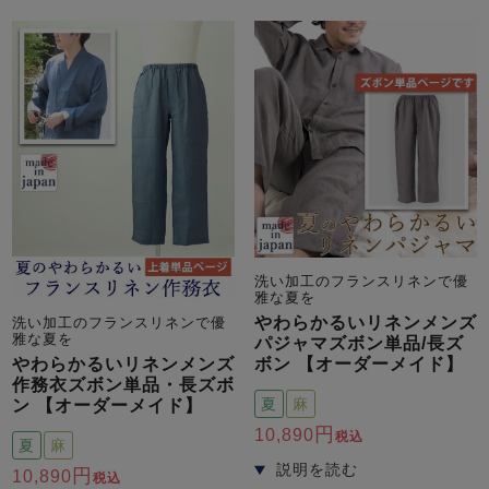
メンズパジャマ
上着単品
作務衣
胸がすけない
羽織・バスロ
体型別におすすめパジ
年齢別におすすめパジ
ルームウェア
会社概要
お買い物ガイド
安心の日本製
ーブ
ャマ
ャマ
サッカー/ちぢみ 楊
ニット/ストレッチ
起毛/フランネル
柳
ズボン単品
SDGsの取り組み
インナーウェア
生活雑貨
カタログギフト
洗い加工のフランスリネンで優
雅な夏を
やわらかるいリネンメンズ
洗い加工のフランスリネンで優
春
夏
秋
冬
柄物
雅な夏を
パジャマズボン単品/長ズ
長袖
半袖
七分袖
ボン 【オーダーメイド】
やわらかるいリネンメンズ
ガールズパジャマ
作務衣ズボン単品・長ズボ
夏
麻
すべてのメン
ン 【オーダーメイド】
ズ
売れ筋ランキング
新着商品
10,890
税込
パジャマ
夏
麻
- Item Ranking -
- New Arrival -
10,890
税込