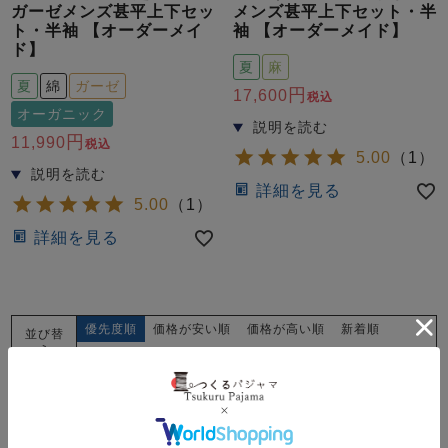
ガーゼメンズ甚平上下セッ
メンズ甚平上下セット・半
ト・半袖 【オーダーメイ
袖 【オーダーメイド】
ド】
夏
麻
夏
綿
ガーゼ
17,600
税込
オーガニック
11,990
税込
5.00
（
1
）
詳細を見る
5.00
（
1
）
詳細を見る
優先度順
価格が安い順
価格が高い順
新着順
並び替
え
レビュー順
8
件中
1
-
8
件表示