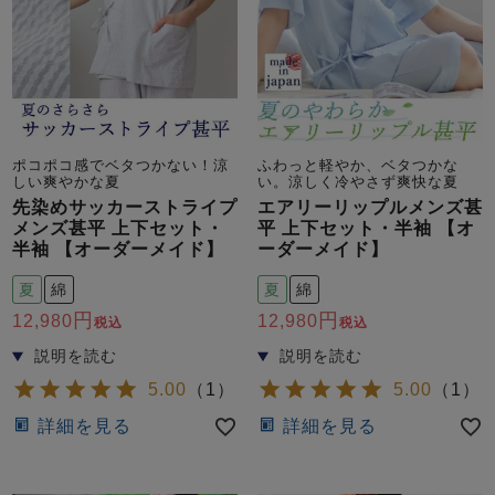
ポコポコ感でベタつかない！涼
ふわっと軽やか、ベタつかな
しい爽やかな夏
い。涼しく冷やさず爽快な夏
先染めサッカーストライプ
エアリーリップルメンズ甚
メンズ甚平 上下セット・
平 上下セット・半袖 【オ
半袖 【オーダーメイド】
ーダーメイド】
夏
綿
夏
綿
12,980
12,980
税込
税込
5.00
（
1
）
5.00
（
1
）
詳細を見る
詳細を見る