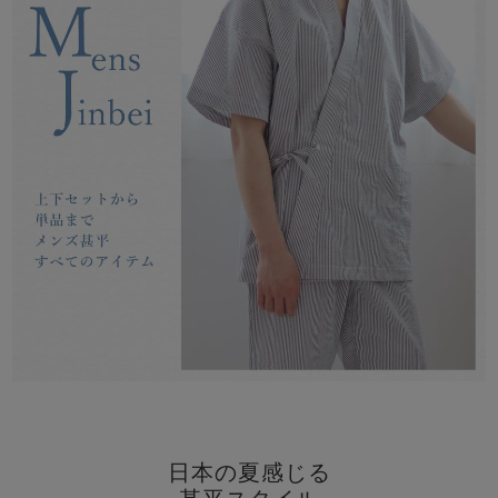
メンズパジャマ
上着単品
作務衣
胸がすけない
羽織・バスロ
体型別におすすめパジ
年齢別におすすめパジ
ルームウェア
会社概要
お買い物ガイド
安心の日本製
ーブ
ャマ
ャマ
サッカー/ちぢみ 楊
ニット/ストレッチ
起毛/フランネル
柳
ズボン単品
SDGsの取り組み
インナーウェア
生活雑貨
カタログギフト
春
夏
秋
冬
柄物
長袖
半袖
七分袖
ガールズパジャマ
すべてのメン
ズ
売れ筋ランキング
新着商品
パジャマ
- Item Ranking -
- New Arrival -
日本の夏感じる