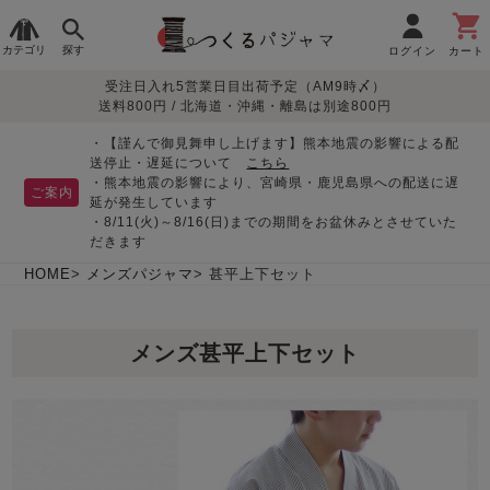
カテゴリ
探す
ログイン
カート
受注日入れ5営業日目出荷予定（AM9時〆）
季節で
生地で
目的別で
デザインで
はじめて
送料800円 / 北海道・沖縄・離島は別途800円
さがす
さがす
さがす
さがす
の方へ
レディースパジャマ
・【謹んで御見舞申し上げます】熊本地震の影響による配
送停止・遅延について
こちら
・熊本地震の影響により、宮崎県・鹿児島県への配送に遅
ご案内
延が発生しています
・8/11(火)～8/16(日)までの期間をお盆休みとさせていた
敏感肌用
入院・介護
つくるパジャマとは
胸が目立たない
夏パジャマ特集
迷ったら、まずはこの
だきます
パジャマ
パジャマ
パジャマ！
綿100%
リネン・麻
シルク/絹
長袖
半袖
七分袖
HOME
メンズパジャマ
甚平上下セット
すべてのレデ
ィース
メンズ甚平上下セット
パジャマ
マタニティ
ペアで
お支払い・送料・配送
返品・交換について
眠れる作務衣特集
よくあるご質問
前開き
かぶり
ワンピース
パジャマ
そろえたい
について
オーガニック素材
ガーゼ
サテン織り
春
夏
秋
冬