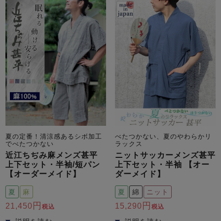
夏の定番！清涼感あるシボ加工
べたつかない、夏のやわらかリ
でべたつかない
ラックス
近江ちぢみ麻メンズ甚平
ニットサッカーメンズ甚平
上下セット・半袖/短パン
上下セット・半袖 【オー
【オーダーメイド】
ダーメイド】
夏
麻
夏
綿
ニット
21,450
15,290
税込
税込