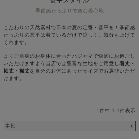
甚平スタイル
前開き
かぶり
スリーパー
目的別でさがす一覧はこちら
季節感たっぷりで楽な着心地
売れ筋ランキング
新着商品
- Item Ranking -
- New Arrival -
こだわりの天然素材で日本の夏の定番・甚平を！季節感
上着単品
たっぷりの甚平は着ているだけで涼しく、気分も上げて
作務衣
羽織・バスロ
すべての生地一覧はこちら
くれます。
春
夏
秋
冬
ーブ
ボーイズパジャマ
よりご自身のお身体に合ったパジャマで快適にお過ごし
いただけますよう当店では豊富な生地をご用意し
着丈・
袖丈・裾丈
を自分のお体にあったサイズでお選びいただ
ズボン単品
けます。
1
件中
1
-
1
件表示
ガールズ長袖
ガールズ半袖
ワンピース
半袖
春
夏
秋
冬
すべてのキッ