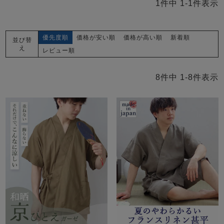
ズ
1
件中
1
-
1
件表示
パジャマ
優先度順
価格が安い順
価格が高い順
新着順
ガールズ前開
ガールズかぶ
ボーイズ長袖
並び替
え
き
り
レビュー順
8
件中
1
-
8
件表示
売れ筋ランキング
新着商品
- Item Ranking -
- New Arrival -
ボーイズ半袖
ボーイズ前開
ボーイズかぶ
き
り
すべての季節のパジャマ一覧はこちら
ガールズ
上着
ガールズ
ズボ
ボーイズ
上着
ボーイズ
ズボ
単品
ン単品
単品
ン単品