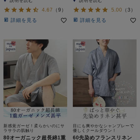
4.67
（
9
）
5.00
（
3
）
詳細を見る
詳細を見る
新感覚ガーゼ！柔らかいのにサ
目にも爽やかなシャンブレーで
ラサラの肌触り
優しくクールダウン！
80オーガニック超長綿1重
60先染めフランスリネン