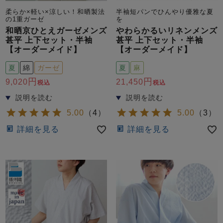
柔らか×軽い×涼しい！和晒製法
半袖短パンでひんやり優雅な夏
の1重ガーゼ
を
和晒京ひとえガーゼメンズ
やわらかるいリネンメンズ
甚平 上下セット・半袖
甚平 上下セット・半袖
【オーダーメイド】
【オーダーメイド】
夏
綿
ガーゼ
夏
麻
9,020
21,450
税込
税込
売れ筋ランキング
新着商品
- Item Ranking -
- New Arrival -
5.00
（
4
）
5.00
（
3
）
すべてのデザインのパジャマ一覧はこちら
詳細を見る
詳細を見る