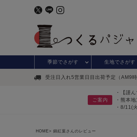
季節で
さがす
生地で
さがす
受注日入れ5営業日目出荷予定（AM9
・【謹ん
ご案内
・熊本地
・8/11
HOME
錦紅葉さんのレビュー