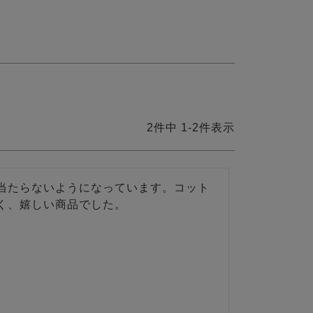
2
件中
1
-
2
件表示
当たらないようになっています。コット
く、嬉しい商品でした。