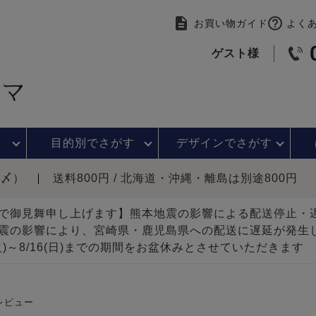
お買い物ガイド
よく
ゲスト様
目的別で
さがす
デザインで
さがす
時〆）
送料800円 / 北海道・沖縄・離島は別途800円
で御見舞申し上げます】熊本地震の影響による配送停止
震の影響により、宮崎県・鹿児島県への配送に遅延が発生
(火)～8/16(日)までの期間をお盆休みとさせていただきます
レビュー