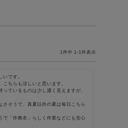
1
件中
1
-
1
件表示
いです。

、こちらも涼しいと思います。

持っているものは少し濃く見えますが、
なさそうで、真夏以外の夏は毎日こちら
うで「作務衣」らしく作業などにも安心