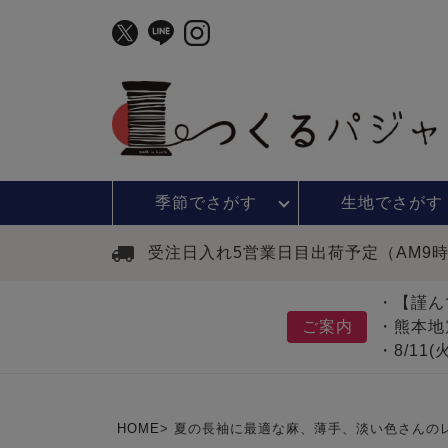
季節で
さがす
生地で
さがす
受注日入れ5営業日目出荷予定（AM9
・【謹ん
ご案内
・熊本地
・8/11
HOME
夏の長袖に最適な麻、薄手、淡い色さんの