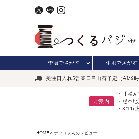
季節で
さがす
生地で
さがす
受注日入れ5営業日目出荷予定（AM9
・【謹ん
ご案内
・熊本地
・8/11
HOME
ナツコさんのレビュー