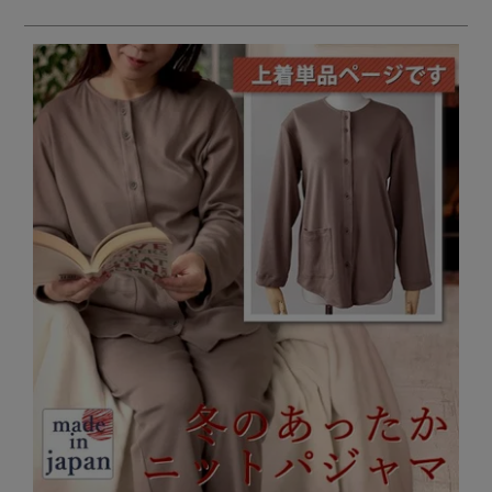
メンズパジャマ
上着単品
作務衣
胸がすけない
羽織・バスロ
体型別におすすめパジ
年齢別におすすめパジ
ルームウェア
会社概要
お買い物ガイド
安心の日本製
ーブ
ャマ
ャマ
サッカー/ちぢみ 楊
ニット/ストレッチ
起毛/フランネル
柳
ズボン単品
SDGsの取り組み
インナーウェア
生活雑貨
カタログギフト
春
夏
秋
冬
柄物
長袖
半袖
七分袖
ガールズパジャマ
すべてのメン
ズ
売れ筋ランキング
新着商品
パジャマ
- Item Ranking -
- New Arrival -