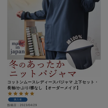
ズ
パジャマ
ガールズ前開
ガールズかぶ
ボーイズ長袖
き
り
売れ筋ランキング
新着商品
- Item Ranking -
- New Arrival -
ボーイズ半袖
ボーイズ前開
ボーイズかぶ
き
り
すべての季節のパジャマ一覧はこちら
コットンムースレディースパジャマ 上下セット・
長袖/かぶり/襟なし 【オーダーメイド】
ガールズ
上着
ガールズ
ズボ
ボーイズ
上着
ボーイズ
ズボ
購入者
単品
ン単品
単品
ン単品
投稿日
2023/04/29