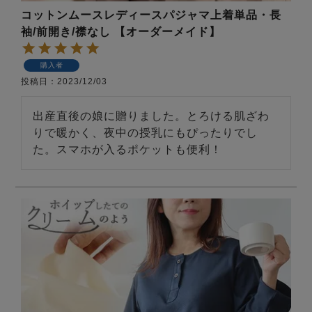
前開き
かぶり
スリーパー
コットンムースレディースパジャマ上着単品・長
目的別でさがす一覧はこちら
袖/前開き/襟なし 【オーダーメイド】
売れ筋ランキング
新着商品
- Item Ranking -
- New Arrival -
購入者
上着単品
投稿日
2023/12/03
作務衣
羽織・バスロ
すべての生地一覧はこちら
春
夏
秋
冬
ーブ
出産直後の娘に贈りました。とろける肌ざわ
ボーイズパジャマ
りで暖かく、夜中の授乳にもぴったりでし
た。スマホが入るポケットも便利！
ズボン単品
ガールズ長袖
ガールズ半袖
ワンピース
春
夏
秋
冬
すべてのキッ