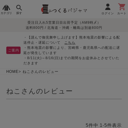
カテゴリ
探す
ログイン
カート
受注日入れ5営業日目出荷予定（AM9時〆）
季節で
生地で
目的別で
デザインで
はじめて
送料800円 / 北海道・沖縄・離島は別途800円
さがす
さがす
さがす
さがす
の方へ
レディースパジャマ
・【謹んで御見舞申し上げます】熊本地震の影響による配
送停止・遅延について
こちら
・熊本地震の影響により、宮崎県・鹿児島県への配送に遅
ご案内
延が発生しています
・8/11(火)～8/16(日)までの期間をお盆休みとさせていた
敏感肌用
入院・介護
つくるパジャマとは
胸が目立たない
夏パジャマ特集
迷ったら、まずはこの
だきます
パジャマ
パジャマ
パジャマ！
綿100%
リネン・麻
シルク/絹
長袖
半袖
七分袖
HOME
ねこさんのレビュー
すべてのレデ
ィース
ねこさんのレビュー
パジャマ
マタニティ
ペアで
お支払い・送料・配送
返品・交換について
眠れる作務衣特集
よくあるご質問
前開き
かぶり
ワンピース
パジャマ
そろえたい
について
オーガニック素材
ガーゼ
サテン織り
春
夏
秋
冬
5
件中
1
-
5
件表示