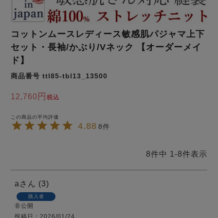
ズ
パジャマ
コットンムースレディース敏感肌パジャマ上下
ガールズ前開
ガールズかぶ
ボーイズ長袖
セット・長袖/かぶり/Vネック 【オーダーメイ
き
り
ド】
商品番号
ttl85-tbl13_13500
売れ筋ランキング
新着商品
- Item Ranking -
- New Arrival -
12,760
税込
ボーイズ半袖
ボーイズ前開
ボーイズかぶ
き
り
4.88
8
すべての季節のパジャマ一覧はこちら
8
件中
1
-
8
件表示
a
3
ガールズ
上着
ガールズ
ズボ
ボーイズ
上着
ボーイズ
ズボ
購入者
単品
ン単品
単品
ン単品
非公開
投稿日
2026/01/24