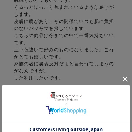
肌触りがとてもいいです。

くるっとほっこり包まれているような感じが
します。

皮膚に病があり、その関係でいつも肌に負担
のないパジャマを探しています。

こちらの商品は今までの中で一番気持ちいい
です。

上下色違いで好みのものになりました。これ
がとても嬉しいです。

家族の者に裏表反対だよと言われてしまうの
がなんですが。

また利用したいです。
W
1
購入者
非公開
投稿日
2023/02/06