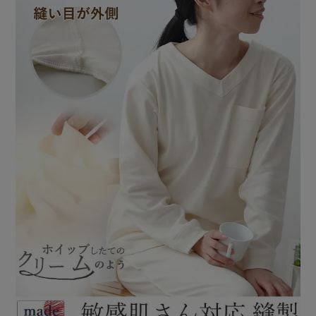
前開き
かぶり
スリーパー
目的別でさがす一覧はこちら
売れ筋ランキング
新着商品
- Item Ranking -
- New Arrival -
上着単品
作務衣
羽織・バスロ
すべての生地一覧はこちら
春
夏
秋
冬
ーブ
ボーイズパジャマ
ズボン単品
ガールズ長袖
ガールズ半袖
ワンピース
春
夏
秋
冬
すべてのキッ