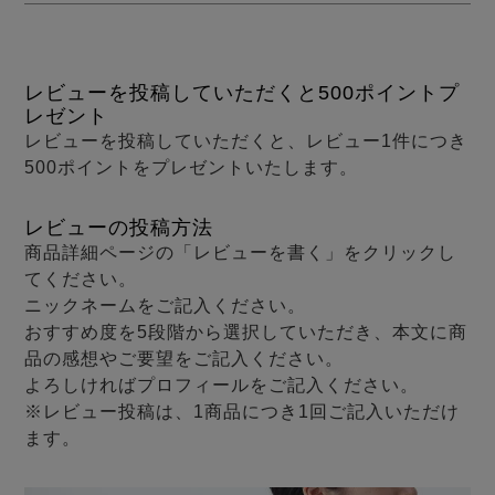
メンズパジャマ
上着単品
作務衣
胸がすけない
羽織・バスロ
体型別におすすめパジ
年齢別におすすめパジ
ルームウェア
会社概要
お買い物ガイド
安心の日本製
ーブ
ャマ
ャマ
レビューを投稿していただくと500ポイントプ
レゼント
サッカー/ちぢみ 楊
ニット/ストレッチ
起毛/フランネル
レビューを投稿していただくと、レビュー1件につき
柳
500ポイントをプレゼントいたします。
ズボン単品
SDGsの取り組み
インナーウェア
生活雑貨
カタログギフト
レビューの投稿方法
商品詳細ページの「レビューを書く」をクリックし
てください。
ニックネームをご記入ください。
おすすめ度を5段階から選択していただき、本文に商
春
夏
秋
冬
柄物
長袖
半袖
七分袖
品の感想やご要望をご記入ください。
ガールズパジャマ
よろしければプロフィールをご記入ください。
すべてのメン
※レビュー投稿は、1商品につき1回ご記入いただけ
ズ
売れ筋ランキング
新着商品
ます。
パジャマ
- Item Ranking -
- New Arrival -