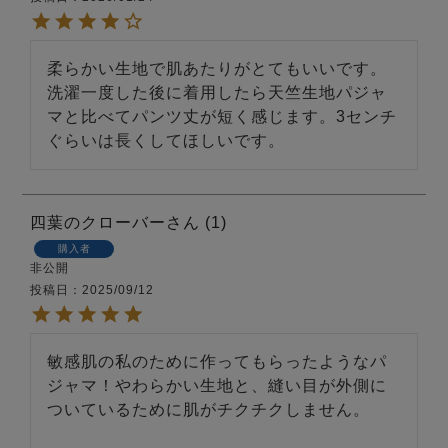
柔らかい生地で肌あたりがとてもいいです。
洗濯一度した後に着用したら天竺生地パジャ
マと比べてパンツ丈が短く感じます。3センチ
ぐらいは長くしてほしいです。
売れ筋ランキング
新着商品
- Item Ranking -
- New Arrival -
四葉のクローバー
1
購入者
すべてのデザインのパジャマ一覧はこちら
非公開
投稿日
2025/09/12
敏感肌の私のために作ってもらったようなパ
ジャマ！やわらかい生地と、縫い目が外側に
ついているために肌がチクチクしません。
