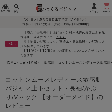
カテゴリ
探す
ログイン
カート
受注日入れ5営業日目出荷予定（AM9時〆）
季節で
生地で
目的別で
デザインで
はじめて
送料800円 / 北海道・沖縄・離島は別途800円
さがす
さがす
さがす
さがす
の方へ
レディースパジャマ
・【謹んで御見舞申し上げます】熊本地震の影響による配
送停止・遅延について
こちら
・熊本地震の影響により、宮崎県・鹿児島県への配送に遅
ご案内
延が発生しています
・8/11(火)～8/16(日)までの期間をお盆休みとさせていた
敏感肌用
入院・介護
つくるパジャマとは
胸が目立たない
夏パジャマ特集
迷ったら、まずはこの
だきます
パジャマ
パジャマ
パジャマ！
綿100%
リネン・麻
シルク/絹
長袖
半袖
七分袖
HOME
目的別で探す
敏感肌
コットンムースレディース敏感肌パ
すべてのレデ
ィース
コットンムースレディース敏感肌
パジャマ
パジャマ上下セット・長袖/かぶ
マタニティ
ペアで
お支払い・送料・配送
返品・交換について
眠れる作務衣特集
よくあるご質問
前開き
かぶり
ワンピース
パジャマ
そろえたい
について
り/Vネック 【オーダーメイド】の
オーガニック素材
ガーゼ
サテン織り
レビュー
春
夏
秋
冬