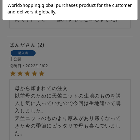
生地がふんわり柔らかく滑らかで、着心地最
高です。リピート購入することにしました。
ぱんだ
2
購入者
非公開
投稿日
2022/12/02
母から頼まれての注文

以前母のために天竺ニットの生地のものを購
入し気に入っていたので今回は生地違いで購
入しました。

天竺ニットのものより厚みがあり寒くなって
きた今の季節にピッタリで母も喜んでいまし
た。
