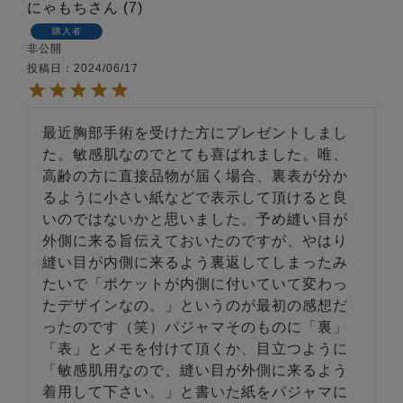
にゃもち
7
購入者
非公開
投稿日
2024/06/17
最近胸部手術を受けた方にプレゼントしまし
た。敏感肌なのでとても喜ばれました。唯、
高齢の方に直接品物が届く場合、裏表が分か
るように小さい紙などで表示して頂けると良
いのではないかと思いました。予め縫い目が
外側に来る旨伝えておいたのですが、やはり
縫い目が内側に来るよう裏返してしまったみ
たいで「ポケットが内側に付いていて変わっ
たデザインなの。」というのが最初の感想だ
ったのです（笑）パジャマそのものに「裏」
「表」とメモを付けて頂くか、目立つように
「敏感肌用なので、縫い目が外側に来るよう
着用して下さい。」と書いた紙をパジャマに