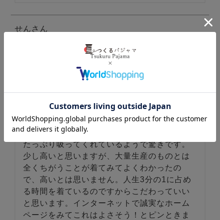
せん
山梨県
50代
女性
投稿日
2018/11/14
ゆったりめが好みなのでMサイズでよかった
です。ゴムの加減がとても良いです。ゆるす
ぎず、きつすぎず･･･シンプルなデザインでい
いともいます。けれどもう少し工夫があって
も。ガーゼはとても気持ちがよいです。汗を
たっぷり吸ってくれているようで驚きです。
少し高いと思いますが、大量生産のものとは
全くちがうことが着てみてよくわかったの
で、高いとは思いません。人生3分の1に占め
る時間を着ているのですからこだわっていい
と思います。インターネットで誠実なホーム
ページをみてこれはよさそう！とピンときま