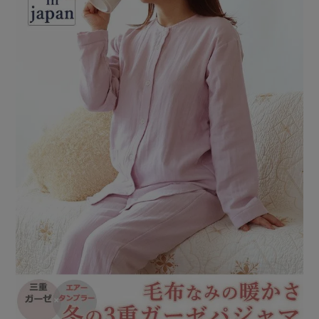
前開き
かぶり
スリーパー
目的別でさがす一覧はこちら
売れ筋ランキング
新着商品
- Item Ranking -
- New Arrival -
上着単品
作務衣
羽織・バスロ
すべての生地一覧はこちら
春
夏
秋
冬
ーブ
ボーイズパジャマ
ズボン単品
ガールズ長袖
ガールズ半袖
ワンピース
春
夏
秋
冬
すべてのキッ