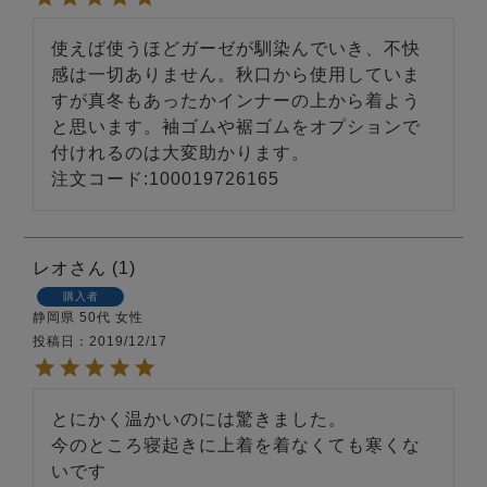
使えば使うほどガーゼが馴染んでいき、不快
感は一切ありません。秋口から使用していま
すが真冬もあったかインナーの上から着よう
と思います。袖ゴムや裾ゴムをオプションで
付けれるのは大変助かります。

注文コード:100019726165
売れ筋ランキング
新着商品
- Item Ranking -
- New Arrival -
レオ
1
すべてのデザインのパジャマ一覧はこちら
購入者
静岡県
50代
女性
投稿日
2019/12/17
とにかく温かいのには驚きました。

今のところ寝起きに上着を着なくても寒くな
いです
