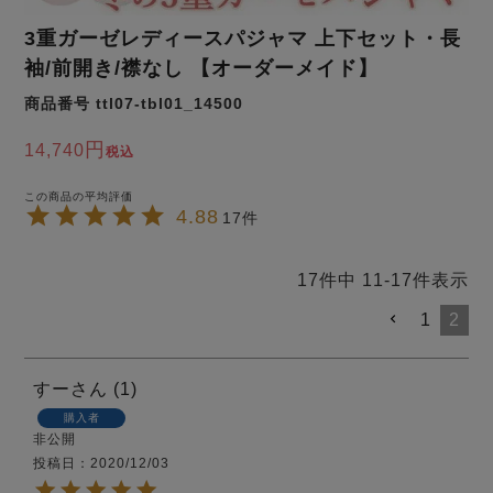
ズ
パジャマ
3重ガーゼレディースパジャマ 上下セット・長
袖/前開き/襟なし 【オーダーメイド】
ガールズ前開
ガールズかぶ
ボーイズ長袖
商品番号
ttl07-tbl01_14500
き
り
14,740
税込
売れ筋ランキング
新着商品
4.88
- Item Ranking -
- New Arrival -
17
ボーイズ半袖
ボーイズ前開
ボーイズかぶ
き
り
17
件中
11
-
17
件表示
すべての季節のパジャマ一覧はこちら
1
2
すー
1
購入者
ガールズ
上着
ガールズ
ズボ
ボーイズ
上着
ボーイズ
ズボ
非公開
単品
ン単品
単品
ン単品
投稿日
2020/12/03