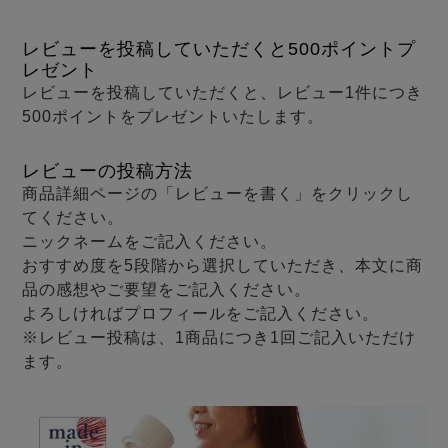
メンズパジャマ
上着単品
レビューを投稿していただくと500ポイントプ
作務衣
胸がすけない
羽織・バスロ
体型別におすすめパジ
年齢別におすすめパジ
ルームウェア
会社概要
お買い物ガイド
安心の日本製
レゼント
ーブ
ャマ
ャマ
レビューを投稿していただくと、レビュー1件につき
500ポイントをプレゼントいたします。
サッカー/ちぢみ 楊
ニット/ストレッチ
起毛/フランネル
柳
ズボン単品
レビューの投稿方法
SDGsの取り組み
商品詳細ページの「レビューを書く」をクリックし
インナーウェア
生活雑貨
カタログギフト
てください。
ニックネームをご記入ください。
おすすめ度を5段階から選択していただき、本文に商
品の感想やご要望をご記入ください。
春
夏
秋
冬
柄物
よろしければプロフィールをご記入ください。
長袖
半袖
七分袖
※レビュー投稿は、1商品につき1回ご記入いただけ
ガールズパジャマ
ます。
すべてのメン
ズ
売れ筋ランキング
新着商品
パジャマ
- Item Ranking -
- New Arrival -