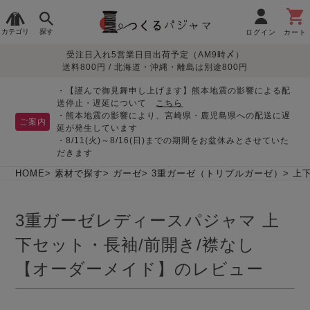
カテゴリ
探す
ログイン
カート
受注日入れ5営業日目出荷予定（AM9時〆）
季節で
生地で
目的別で
デザインで
はじめて
送料800円 / 北海道・沖縄・離島は別途800円
さがす
さがす
さがす
さがす
の方へ
レディースパジャマ
・【謹んで御見舞申し上げます】熊本地震の影響による配
送停止・遅延について
こちら
・熊本地震の影響により、宮崎県・鹿児島県への配送に遅
ご案内
延が発生しています
・8/11(火)～8/16(日)までの期間をお盆休みとさせていた
敏感肌用
入院・介護
つくるパジャマとは
胸が目立たない
夏パジャマ特集
迷ったら、まずはこの
だきます
パジャマ
パジャマ
パジャマ！
綿100%
リネン・麻
シルク/絹
長袖
半袖
七分袖
HOME
素材で探す
ガーゼ
3重ガーゼ（トリプルガーゼ）
上
すべてのレデ
ィース
3重ガーゼレディースパジャマ 上
パジャマ
下セット・長袖/前開き/襟なし
マタニティ
ペアで
お支払い・送料・配送
返品・交換について
眠れる作務衣特集
よくあるご質問
前開き
かぶり
ワンピース
パジャマ
そろえたい
について
【オーダーメイド】のレビュー
オーガニック素材
ガーゼ
サテン織り
春
夏
秋
冬