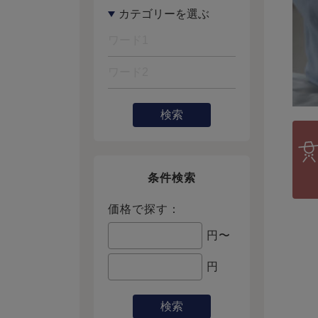
検索
条件検索
価格で探す：
円〜
円
検索