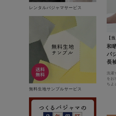
レンタルパジャマサービス
【当
和
パ
長
洗濯
をお
ちよ
無料生地サンプルサービス