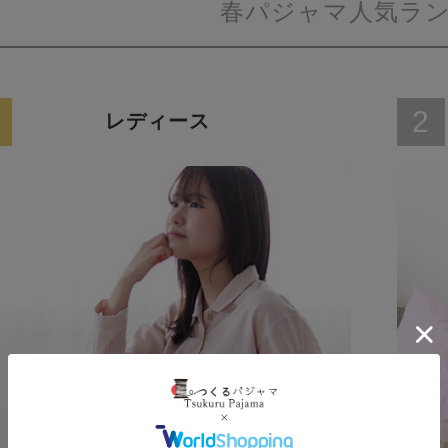
春パジャマ人気ラ
2
レディース