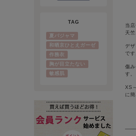
TAG
当店
天竺
夏パジャマ
和晒京ひとえガーゼ
デザ
です
作務衣
胸が目立たない
傷み
敏感肌
す。
XS
に簡