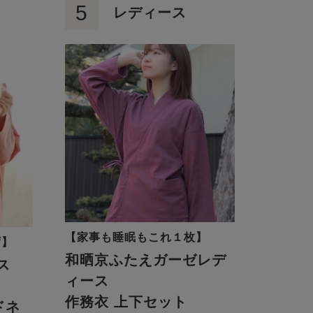
5
レディース
【家事も睡眠もこれ１枚】
ず】
和晒京ふたえガーゼレデ
ス
ィース
ト
作務衣 上下セット
ドネ