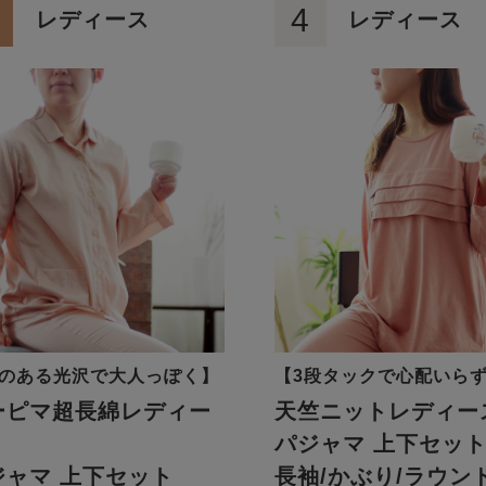
4
レディース
レディース
のある光沢で大人っぽく】
【3段タックで心配いら
ーピマ超長綿レディー
天竺ニットレディー
パジャマ 上下セッ
ジャマ 上下セット
長袖/かぶり/ラウン