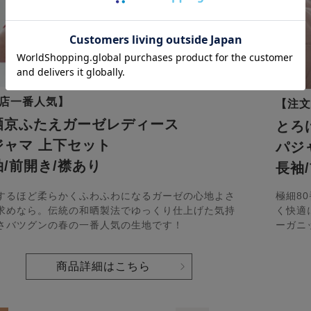
店一番人気】
【注文
晒京ふたえガーゼレディース
とろ
ジャマ 上下セット
パジ
袖/前開き/襟あり
長袖
するほど柔らかくふわふわになるガーゼの心地よさ
極細8
求めなら。伝統の和晒製法でゆっくり仕上げた気持
く快適
さバツグンの春の一番人気の生地です！
ーガニ
商品詳細はこちら