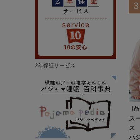
3
2年保証サービス
【品
ス
ス
パ