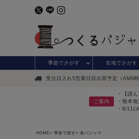
季節で
さがす
生地で
さがす
受注日入れ5営業日目出荷予定（AM9
・【謹ん
ご案内
・熊本地
・8/11
HOME
季節で探す
春パジャマ