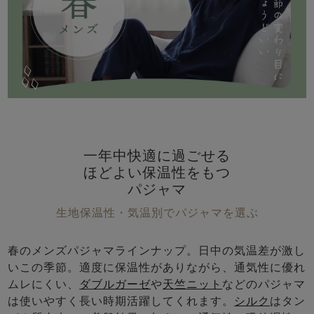
メンズパジャマ
上着単品
作務衣
胸がすけない
羽織・バスロ
体型別におすすめパジ
年齢別におすすめパジ
ルームウェア
会社概要
お買い物ガイド
安心の日本製
ーブ
ャマ
ャマ
サッカー/ちぢみ 楊
ニット/ストレッチ
起毛/フランネル
柳
ズボン単品
SDGsの取り組み
インナーウェア
生活雑貨
カタログギフト
一年中快適に過ごせる
ほどよい保温性をもつ
パジャマ
春
夏
秋
冬
生地保温性・気温別でパジャマを選ぶ
柄物
長袖
半袖
七分袖
ガールズパジャマ
春のメンズパジャマラインナップ。日中の気温差が激し
すべてのメン
いこの季節。適度に保温性がありながら、通気性に優れ
ズ
売れ筋ランキング
新着商品
ムレにくい、
ダブルガーゼ
や
天竺ニット
などのパジャマ
パジャマ
- Item Ranking -
- New Arrival -
は使いやすく長い時期活躍してくれます。
シルク
はタン