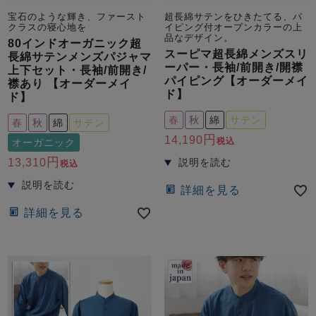
宝石のような輝き、ファースト
超長綿サテンをひきたてる、パ
クラスの寝心地を
イピング付オープンカラーの上
品なデザイン。
80インドオーガニック超
スーピマ超長綿メンズスリ
長綿サテンメンズパジャマ
ーパー・長袖/前開き/開襟
上下セット・長袖/前開き/
パイピング【オーダーメイ
襟あり 【オーダーメイ
ド】
ド】
春
秋
綿
サテン
春
秋
綿
サテン
14,190
税込
オーガニック
13,310
税込
詳細を見る
詳細を見る