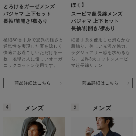
ぽく】
とろけるガーゼメンズ
パジャマ 上下セット
スーピマ超長綿メンズ
長袖/前開き/襟あり
パジャマ 上下セット
長袖/前開き/襟あり
極細80番手糸で驚異の軽さと
細番手糸を使用した滑らかな
通気性を実現した夏を涼しく
肌触り、美しい光沢が魅力。
快適にお過ごしいただける一
ラグジュアリー感を求めるな
枚！地球と人に優しいオーガ
ら。世界3大コットンスーピ
ニックコットン使用です。
マ超長綿サテン
商品詳細はこちら
商品詳細はこちら
4
5
メンズ
メンズ