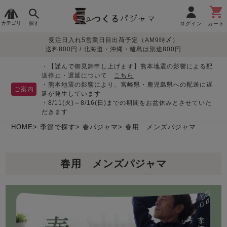
カテゴリ
探す
ログイン
カート
受注日入れ5営業日目出荷予定（AM9時〆）
季節で
生地で
目的別で
デザインで
はじめて
送料800円 / 北海道・沖縄・離島は別途800円
さがす
さがす
さがす
さがす
の方へ
レディースパジャマ
・【謹んで御見舞申し上げます】熊本地震の影響による配
送停止・遅延について
こちら
・熊本地震の影響により、宮崎県・鹿児島県への配送に遅
ご案内
延が発生しています
・8/11(火)～8/16(日)までの期間をお盆休みとさせていた
敏感肌用
入院・介護
つくるパジャマとは
胸が目立たない
夏パジャマ特集
迷ったら、まずはこの
だきます
パジャマ
パジャマ
パジャマ！
綿100%
リネン・麻
シルク/絹
長袖
半袖
七分袖
HOME
季節で探す
春パジャマ
春用 メンズパジャマ
すべてのレデ
ィース
春用 メンズパジャマ
パジャマ
マタニティ
ペアで
お支払い・送料・配送
返品・交換について
眠れる作務衣特集
よくあるご質問
前開き
かぶり
ワンピース
パジャマ
そろえたい
について
オーガニック素材
ガーゼ
サテン織り
春
夏
秋
冬