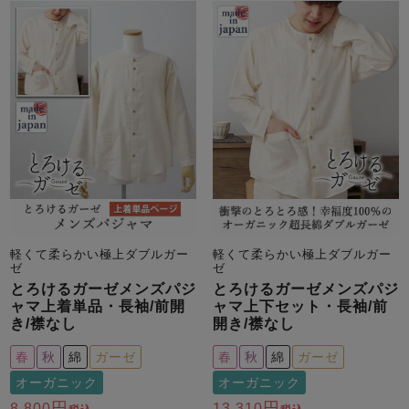
軽くて柔らかい極上ダブルガー
軽くて柔らかい極上ダブルガー
ゼ
ゼ
とろけるガーゼメンズパジ
とろけるガーゼメンズパジ
ャマ上着単品・長袖/前開
ャマ上下セット・長袖/前
き/襟なし
開き/襟なし
春
秋
綿
ガーゼ
春
秋
綿
ガーゼ
オーガニック
オーガニック
8,800
13,310