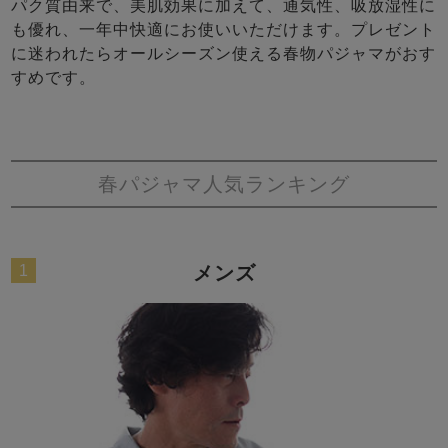
前開き
かぶり
スリーパー
パク質由来で、美肌効果に加えて、通気性、吸放湿性に
も優れ、一年中快適にお使いいただけます。プレゼント
目的別でさがす一覧はこちら
売れ筋ランキング
新着商品
に迷われたらオールシーズン使える春物パジャマがおす
- Item Ranking -
- New Arrival -
すめです。
上着単品
作務衣
羽織・バスロ
すべての生地一覧はこちら
春
夏
秋
冬
ーブ
ボーイズパジャマ
春パジャマ人気ランキング
ズボン単品
1
メンズ
ガールズ長袖
ガールズ半袖
ワンピース
春
夏
秋
冬
すべてのキッ