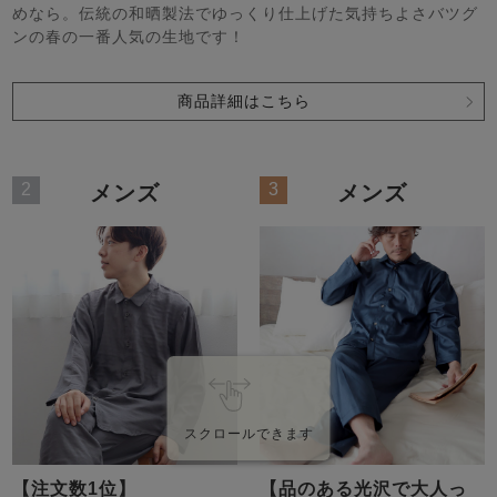
めなら。伝統の和晒製法でゆっくり仕上げた気持ちよさバツグ
ンの春の一番人気の生地です！
商品詳細はこちら
売れ筋ランキング
新着商品
2
3
メンズ
メンズ
- Item Ranking -
- New Arrival -
すべてのデザインのパジャマ一覧はこちら
スクロールできます
【注文数1位】
【品のある光沢で大人っ