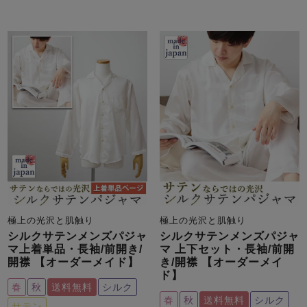
極上の光沢と肌触り
極上の光沢と肌触り
シルクサテンメンズパジャ
シルクサテンメンズパジャ
マ上着単品・長袖/前開き/
マ 上下セット・長袖/前開
開襟 【オーダーメイド】
き/開襟 【オーダーメイ
ド】
春
秋
送料無料
シルク
春
秋
送料無料
シルク
サテン