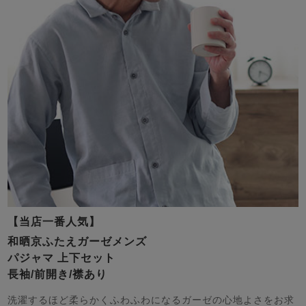
ズ
パジャマ
ガールズ前開
ガールズかぶ
ボーイズ長袖
き
り
売れ筋ランキング
新着商品
- Item Ranking -
- New Arrival -
ボーイズ半袖
ボーイズ前開
ボーイズかぶ
き
り
すべての季節のパジャマ一覧はこちら
【当店一番人気】
和晒京ふたえガーゼメンズ
パジャマ 上下セット
ガールズ
上着
ガールズ
ズボ
ボーイズ
上着
ボーイズ
ズボ
長袖/前開き/襟あり
単品
ン単品
単品
ン単品
洗濯するほど柔らかくふわふわになるガーゼの心地よさをお求