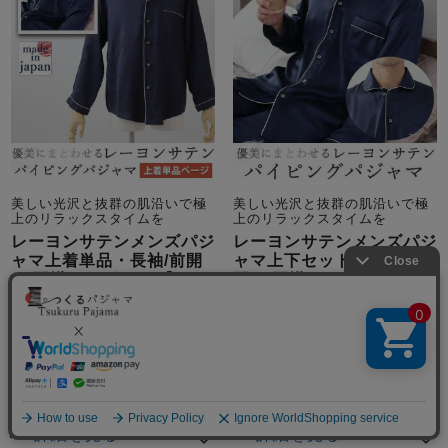
美しい光沢と抜群の肌沿いで極
美しい光沢と抜群の肌沿いで極
上のリラックスタイムを
上のリラックスタイムを
レーヨンサテンメンズパジ
レーヨンサテンメンズパジ
ャマ上着単品・長袖/前開
ャマ上下セット・長袖/前
き/開襟パイピング 【オー
開き/開襟パイピング 【オ
ダーメイド】
ーダーメイド】
春
秋
サテン
春
秋
サテン
13,860
21,230
税込
税込
メニュー
詳細を見る
詳細を見る