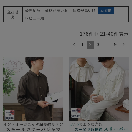
優先度順
価格が安い順
価格が高い順
新着順
並び替
え
レビュー順
176
件中
21
-
40
件表示
1
2
3
…
9