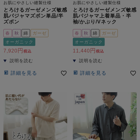
お肌にやさしい縫製仕様
お肌にやさしい縫製仕様
とろけるガーゼメンズ敏感
とろけるガーゼメンズ敏感
肌パジャマズボン単品/半
肌パジャマ上着単品・半
ズボン
袖/かぶり/Vネック
春
秋
綿
ガーゼ
春
秋
綿
ガーゼ
オーガニック
オーガニック
7,920
11,440
税込
税込
詳細を見る
詳細を見る