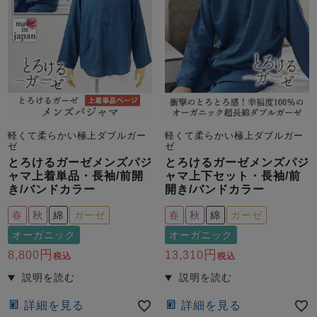
軽くて柔らかい極上ダブルガー
軽くて柔らかい極上ダブルガー
ゼ
ゼ
とろけるガーゼメンズパジ
とろけるガーゼメンズパジ
ャマ上着単品・長袖/前開
ャマ上下セット・長袖/前
き/バンドカラー
開き/バンドカラー
春
秋
綿
ガーゼ
春
秋
綿
ガーゼ
オーガニック
オーガニック
8,800
13,310
税込
税込
詳細を見る
詳細を見る