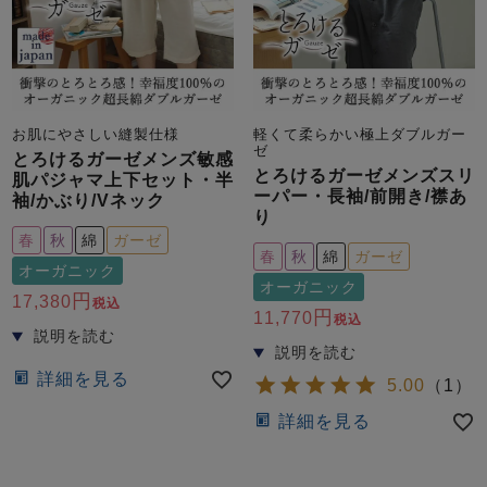
お肌にやさしい縫製仕様
軽くて柔らかい極上ダブルガー
ゼ
とろけるガーゼメンズ敏感
とろけるガーゼメンズスリ
肌パジャマ上下セット・半
ーパー・長袖/前開き/襟あ
袖/かぶり/Vネック
り
春
秋
綿
ガーゼ
春
秋
綿
ガーゼ
オーガニック
オーガニック
17,380
税込
11,770
税込
詳細を見る
5.00
（
1
）
詳細を見る