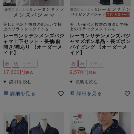
美しい光沢と抜群の肌沿いで極
美しい光沢と抜群の肌沿いで極
上のリラックスタイムを
上のリラックスタイムを
レーヨンサテンメンズパジ
レーヨンサテンメンズパジ
ャマ上下セット・長袖/前
ャマズボン単品・長ズボン
開き/襟あり 【オーダーメ
パイピング 【オーダーメ
イド】
イド】
春
秋
サテン
春
秋
サテン
17,600
9,570
税込
税込
詳細を見る
詳細を見る