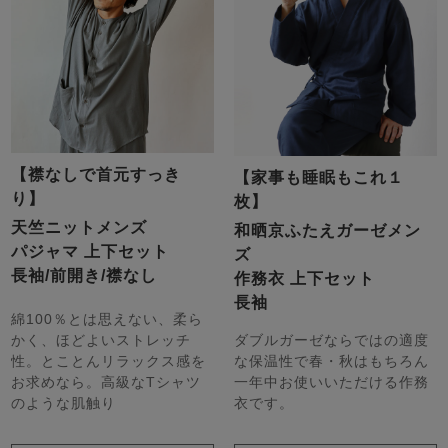
【襟なしで首元すっき
【家事も睡眠もこれ１
り】
枚】
天竺ニットメンズ
和晒京ふたえガーゼメン
パジャマ 上下セット
ズ
長袖/前開き/襟なし
作務衣 上下セット
長袖
綿100％とは思えない、柔ら
かく、ほどよいストレッチ
ダブルガーゼならではの適度
性。とことんリラックス感を
な保温性で春・秋はもちろん
お求めなら。高級なTシャツ
一年中お使いいただける作務
のような肌触り
衣です。