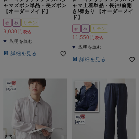
ャマズボン単品・長ズボン
ャマ上着単品・長袖/前開
【オーダーメイド】
き/襟あり 【オーダーメイ
ド】
春
秋
サテン
春
秋
サテン
8,030
税込
11,550
税込
詳細を見る
詳細を見る