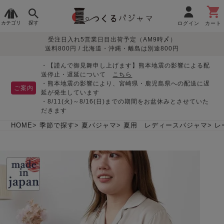
カテゴリ
探す
ログイン
カート
受注日入れ5営業日目出荷予定（AM9時〆）
季節で
生地で
目的別で
デザインで
はじめて
送料800円 / 北海道・沖縄・離島は別途800円
さがす
さがす
さがす
さがす
の方へ
レディースパジャマ
・【謹んで御見舞申し上げます】熊本地震の影響による配
送停止・遅延について
こちら
・熊本地震の影響により、宮崎県・鹿児島県への配送に遅
ご案内
延が発生しています
・8/11(火)～8/16(日)までの期間をお盆休みとさせていた
敏感肌用
入院・介護
つくるパジャマとは
胸が目立たない
夏パジャマ特集
迷ったら、まずはこの
だきます
パジャマ
パジャマ
パジャマ！
綿100%
リネン・麻
シルク/絹
長袖
半袖
七分袖
HOME
季節で探す
夏パジャマ
夏用 レディースパジャマ
レ
すべてのレデ
ィース
パジャマ
マタニティ
ペアで
お支払い・送料・配送
返品・交換について
眠れる作務衣特集
よくあるご質問
前開き
かぶり
ワンピース
パジャマ
そろえたい
について
オーガニック素材
ガーゼ
サテン織り
春
夏
秋
冬