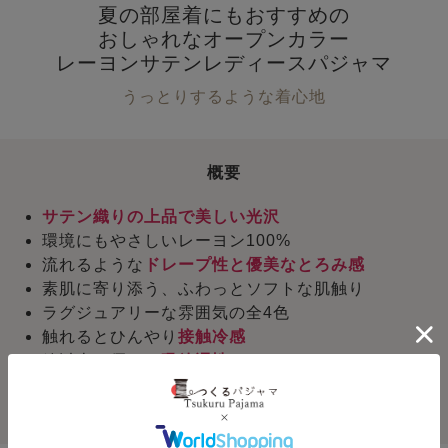
夏の部屋着にもおすすめの
おしゃれなオープンカラー
レーヨンサテンレディースパジャマ
うっとりするような着心地
概要
サテン織りの上品で美しい光沢
環境にもやさしいレーヨン100%
流れるような
ドレープ性と優美なとろみ感
素肌に寄り添う、ふわっとソフトな肌触り
ラグジュアリーな雰囲気の全4色
触れるとひんやり
接触冷感
綿以上に優れた
吸放湿性
静電気が起きづらく、お肌にやさしい
半袖短パンで涼しい！動きやすい！