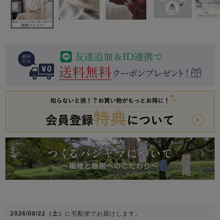
前開き
かぶり
スリーパー
目的別でさがす一覧はこちら
売れ筋ランキング
新着商品
- Item Ranking -
- New Arrival -
上着単品
作務衣
羽織・バスロ
すべての生地一覧はこちら
春
夏
秋
冬
ーブ
ボーイズパジャマ
ズボン単品
ガールズ長袖
ガールズ半袖
ワンピース
春
夏
秋
冬
すべてのキッ
2026/08/22（土）
に
宅配便
でお届けします。