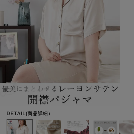
メンズパジャマ
上着単品
作務衣
胸がすけない
羽織・バスロ
体型別におすすめパジ
年齢別におすすめパジ
ルームウェア
会社概要
お買い物ガイド
安心の日本製
ーブ
ャマ
ャマ
サッカー/ちぢみ 楊
ニット/ストレッチ
起毛/フランネル
柳
ズボン単品
SDGsの取り組み
インナーウェア
生活雑貨
カタログギフト
春
夏
秋
冬
柄物
長袖
半袖
七分袖
ガールズパジャマ
すべてのメン
ズ
売れ筋ランキング
新着商品
パジャマ
- Item Ranking -
- New Arrival -