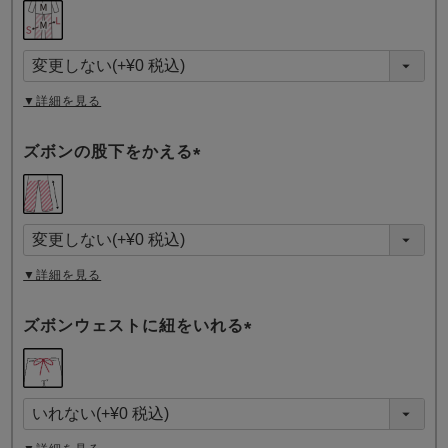
(
必
須
)
▼詳細を見る
ズボンの股下をかえる
(
必
須
)
▼詳細を見る
ズボンウェストに紐をいれる
(
必
須
)