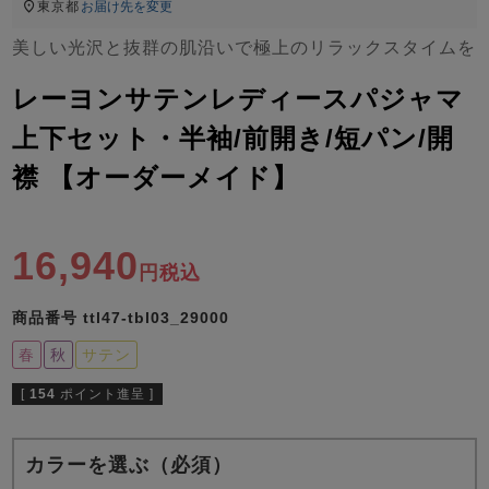
ズ
東京都
お届け先を変更
パジャマ
美しい光沢と抜群の肌沿いで極上のリラックスタイムを
ガールズ前開
ガールズかぶ
ボーイズ長袖
レーヨンサテンレディースパジャマ
き
り
上下セット・半袖/前開き/短パン/開
襟 【オーダーメイド】
売れ筋ランキング
新着商品
- Item Ranking -
- New Arrival -
ボーイズ半袖
ボーイズ前開
ボーイズかぶ
16,940
税込
き
り
すべての季節のパジャマ一覧はこちら
商品番号
ttl47-tbl03_29000
春
秋
サテン
[
154
ポイント進呈 ]
ガールズ
上着
ガールズ
ズボ
ボーイズ
上着
ボーイズ
ズボ
単品
ン単品
単品
ン単品
カラーを選ぶ（必須）