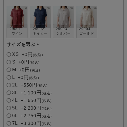
29001
29002
29003
29004
ワイン
ネイビー
シルバー
ゴールド
サイズを選ぶ
売れ筋ランキング
新着商品
(
- Item Ranking -
- New Arrival -
XS
+
0
税込
必
S
+
0
税込
須
M
+
0
税込
すべてのデザインのパジャマ一覧はこちら
)
L
+
0
税込
2L
+
550
税込
3L
+
1,100
税込
4L
+
1,650
税込
5L
+
2,200
税込
6L
+
2,750
税込
7L
+
3,300
税込