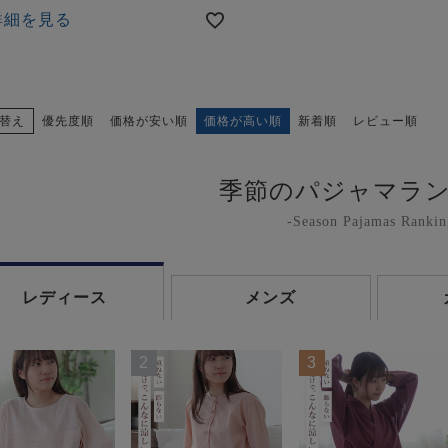
詳細を見る
替え
優先度順
価格が安い順
価格が高い順
新着順
レビュー順
季節のパジャマラ
-Season Pajamas Rankin
レディース
メンズ
2
3