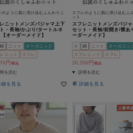
レのように肌に溶け込むふんわりニ
スフレのように肌に溶け込むふ
ット
レニットメンズパジャマ上下
スフレニットメンズパジャ
ト・長袖/かぶり/タートルネ
セット・長袖/前開き/襟あ
 【オーダーメイド】
ーダーメイド】
綿
ニット
オーガニック
冬
綿
ニット
オーガニッ
レニット
スフレ
スフレニット
スフレ
670
20,350
税込
税込
詳細を見る
詳細を見る