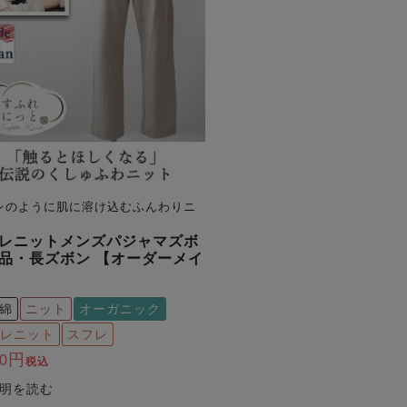
レのように肌に溶け込むふんわりニ
レニットメンズパジャマズボ
品・長ズボン 【オーダーメイ
綿
ニット
オーガニック
レニット
スフレ
0
税込