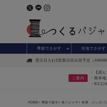
季節で
さがす
生地で
さがす
受注日入れ5営業日目出荷予定（AM9
・【謹ん
ご案内
・熊本地
・8/11
HOME
季節で探す
冬パジャマ
冬用 メンズパ