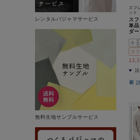
スフ
ット
レンタルパジャマサービス
スフ
単品
ダー
冬
スフ
13,
無料生地サンプルサービス