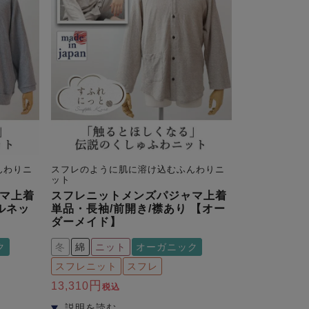
んわりニ
スフレのように肌に溶け込むふんわりニ
ット
マ上着
スフレニットメンズパジャマ上着
ルネッ
単品・長袖/前開き/襟あり 【オー
ダーメイド】
ク
冬
綿
ニット
オーガニック
スフレニット
スフレ
13,310
税込