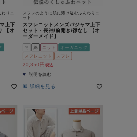
んわりニ
スフレのように肌に溶け込むふんわりニ
ット
マ上下
スフレニットメンズパジャマ上下
り 【オ
セット・長袖/前開き/襟なし 【オ
ーダーメイド】
ク
冬
綿
ニット
オーガニック
スフレニット
スフレ
20,350
税込
詳細を見る