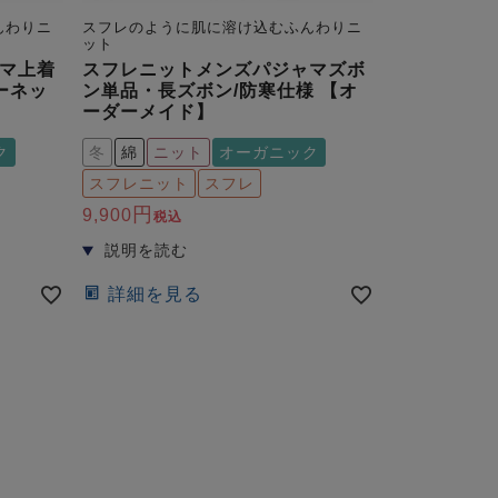
んわりニ
スフレのように肌に溶け込むふんわりニ
ット
マ上着
スフレニットメンズパジャマズボ
ーネッ
ン単品・長ズボン/防寒仕様 【オ
ーダーメイド】
ク
冬
綿
ニット
オーガニック
スフレニット
スフレ
9,900
税込
詳細を見る