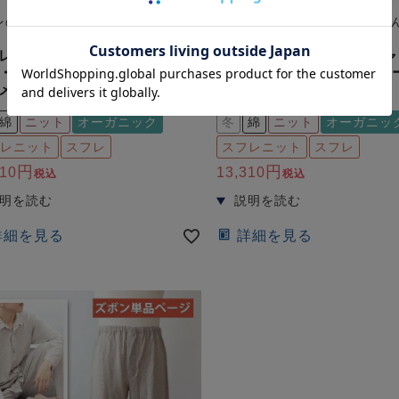
レのように肌に溶け込むふんわりニ
スフレのように肌に溶け込むふ
ット
レニットメンズパジャマ上着
スフレニットメンズパジャ
・長袖/前開き/襟なし 【オー
単品・長袖/かぶり/ヘンリ
メイド】
ク 【オーダーメイド】
綿
ニット
オーガニック
冬
綿
ニット
オーガニッ
レニット
スフレ
スフレニット
スフレ
310
13,310
税込
税込
詳細を見る
詳細を見る