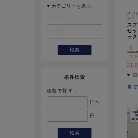
スフ
ット
スフ
セッ
ック
冬
検索
スフ
21,
条件検索
価格で探す：
円〜
円
検索