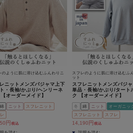
レのように肌に溶け込むふんわりニ
スフレのように肌に溶け込むふ
ット
レニットメンズパジャマ上下
スフレニットメンズパジャ
ト・長袖/かぶり/ヘンリーネ
単品・長袖/かぶり/タート
 【オーダーメイド】
ク 【オーダーメイド】
綿
ニット
スフレニット
冬
綿
ニット
オーガニッ
レ
スフレニット
スフレ
350
14,190
税込
税込