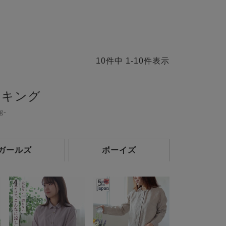
10
件中
1
-
10
件表示
ンキング
g-
ガールズ
ボーイズ
4
5