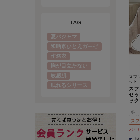
TAG
夏パジャマ
和晒京ひとえガーゼ
作務衣
胸が目立たない
敏感肌
スフ
ット
眠れるシリーズ
スフ
セッ
ック
冬
スフ
20,