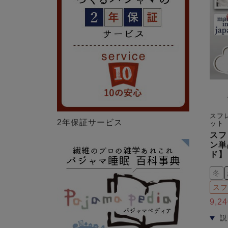
スフ
2年保証サービス
ット
スフ
ン単
ド】
冬
スフ
9,24