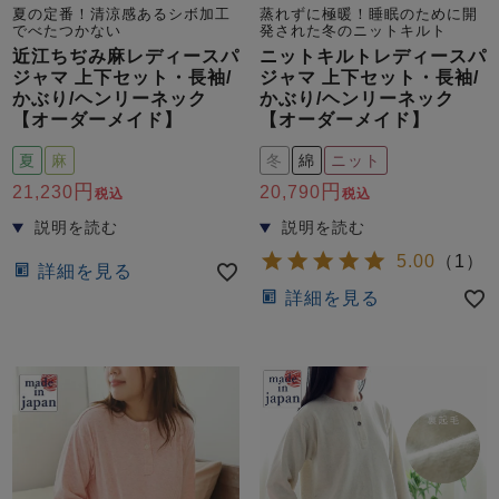
ズ
夏の定番！清涼感あるシボ加工
蒸れずに極暖！睡眠のために開
パジャマ
でべたつかない
発された冬のニットキルト
近江ちぢみ麻レディースパ
ニットキルトレディースパ
ジャマ 上下セット・長袖/
ジャマ 上下セット・長袖/
ガールズ前開
ガールズかぶ
ボーイズ長袖
かぶり/ヘンリーネック
かぶり/ヘンリーネック
き
り
【オーダーメイド】
【オーダーメイド】
夏
麻
冬
綿
ニット
21,230
20,790
税込
税込
売れ筋ランキング
新着商品
- Item Ranking -
- New Arrival -
ボーイズ半袖
ボーイズ前開
ボーイズかぶ
5.00
（
1
）
詳細を見る
き
り
すべての季節のパジャマ一覧はこちら
詳細を見る
ガールズ
上着
ガールズ
ズボ
ボーイズ
上着
ボーイズ
ズボ
単品
ン単品
単品
ン単品