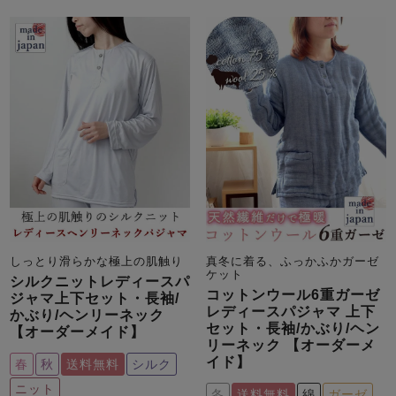
メンズパジャマ
上着単品
作務衣
胸がすけない
羽織・バスロ
体型別におすすめパジ
年齢別におすすめパジ
ルームウェア
会社概要
お買い物ガイド
安心の日本製
ーブ
ャマ
ャマ
サッカー/ちぢみ 楊
ニット/ストレッチ
起毛/フランネル
柳
ズボン単品
SDGsの取り組み
インナーウェア
生活雑貨
カタログギフト
しっとり滑らかな極上の肌触り
真冬に着る、ふっかふかガーゼ
春
夏
秋
冬
柄物
ケット
長袖
半袖
七分袖
シルクニットレディースパ
コットンウール6重ガーゼ
ジャマ上下セット・長袖/
ガールズパジャマ
レディースパジャマ 上下
かぶり/ヘンリーネック
すべてのメン
セット・長袖/かぶり/ヘン
【オーダーメイド】
ズ
リーネック 【オーダーメ
売れ筋ランキング
新着商品
パジャマ
イド】
- Item Ranking -
- New Arrival -
春
秋
送料無料
シルク
ニット
冬
送料無料
綿
ガーゼ