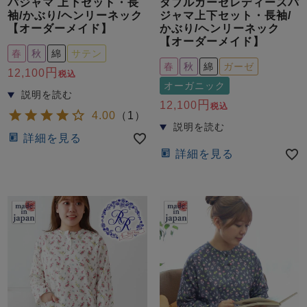
パジャマ 上下セット・長
ダブルガーゼレディースパ
袖/かぶり/ヘンリーネック
ジャマ上下セット・長袖/
【オーダーメイド】
かぶり/ヘンリーネック
【オーダーメイド】
春
秋
綿
サテン
春
秋
綿
ガーゼ
12,100
税込
オーガニック
12,100
税込
4.00
（
1
）
詳細を見る
詳細を見る