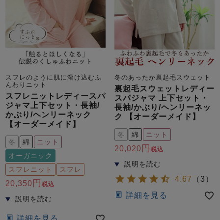
スフレのように肌に溶け込むふ
冬のあったか裏起毛スウェット
売れ筋ランキング
新着商品
んわりニット
裏起毛スウェットレディー
- Item Ranking -
- New Arrival -
スフレニットレディースパ
スパジャマ 上下セット・
ジャマ上下セット・長袖/
長袖/かぶり/ヘンリーネッ
かぶり/ヘンリーネック
ク 【オーダーメイド】
【オーダーメイド】
すべてのデザインのパジャマ一覧はこちら
冬
綿
ニット
冬
綿
ニット
20,020
税込
オーガニック
スフレニット
スフレ
4.67
（
3
）
20,350
税込
詳細を見る
詳細を見る