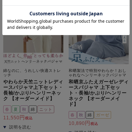
綿なのに、うれしい快適ストレ
和晒製法で特別やわらか！おし
ッチ
ゃれなヘンリーネックパジャマ
やわらか天竺ニットレディ
和晒京ふたえガーゼレディ
ースパジャマ上下セット・
ースパジャマ 上下セッ
長袖/かぶり/ヘンリーネッ
ト・長袖/かぶり/ヘンリー
ク 【オーダーメイド】
ネック 【オーダーメイ
ド】
春
夏
秋
綿
ニット
春
秋
綿
ガーゼ
11,550
税込
10,890
税込