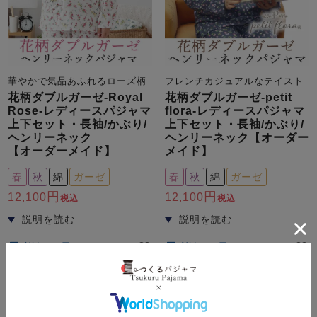
華やかで気品あふれるローズ柄
フレンチカジュアルなテイスト
花柄ダブルガーゼ-Royal
花柄ダブルガーゼ-petit
Rose-レディースパジャマ
flora-レディースパジャマ
上下セット・長袖/かぶり/
上下セット・長袖/かぶり/
ヘンリーネック
ヘンリーネック【オーダー
【オーダーメイド】
メイド】
春
秋
綿
ガーゼ
春
秋
綿
ガーゼ
12,100
12,100
税込
税込
詳細を見る
詳細を見る