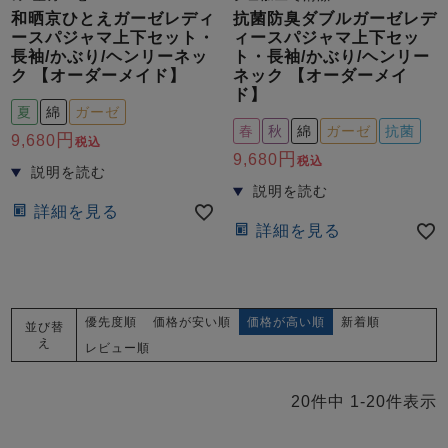
和晒京ひとえガーゼレディ
抗菌防臭ダブルガーゼレデ
ースパジャマ上下セット・
ィースパジャマ上下セッ
長袖/かぶり/ヘンリーネッ
ト・長袖/かぶり/ヘンリー
ク 【オーダーメイド】
ネック 【オーダーメイ
ド】
夏
綿
ガーゼ
春
秋
綿
ガーゼ
抗菌
9,680
税込
9,680
税込
詳細を見る
詳細を見る
優先度順
価格が安い順
価格が高い順
新着順
並び替
え
レビュー順
20
件中
1
-
20
件表示