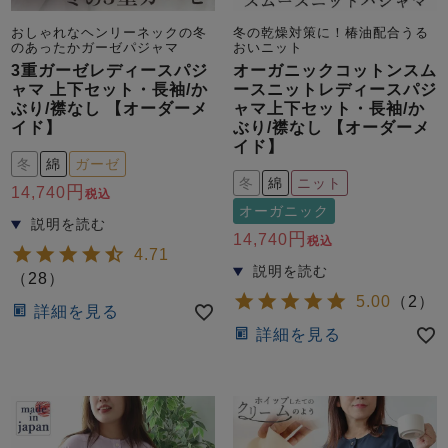
おしゃれなヘンリーネックの冬
冬の乾燥対策に！椿油配合うる
のあったかガーゼパジャマ
おいニット
3重ガーゼレディースパジ
オーガニックコットンスム
ャマ 上下セット・長袖/か
ースニットレディースパジ
ぶり/襟なし 【オーダーメ
ャマ上下セット・長袖/か
イド】
ぶり/襟なし 【オーダーメ
イド】
冬
綿
ガーゼ
冬
綿
ニット
14,740
税込
オーガニック
14,740
税込
4.71
（
28
）
5.00
（
2
）
詳細を見る
詳細を見る