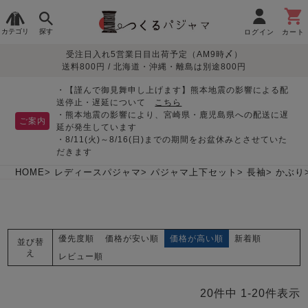
カテゴリ
探す
ログイン
カート
受注日入れ5営業日目出荷予定（AM9時〆）
季節で
生地で
目的別で
デザインで
はじめて
送料800円 / 北海道・沖縄・離島は別途800円
さがす
さがす
さがす
さがす
の方へ
レディースパジャマ
・【謹んで御見舞申し上げます】熊本地震の影響による配
送停止・遅延について
こちら
・熊本地震の影響により、宮崎県・鹿児島県への配送に遅
ご案内
延が発生しています
・8/11(火)～8/16(日)までの期間をお盆休みとさせていた
敏感肌用
入院・介護
つくるパジャマとは
胸が目立たない
夏パジャマ特集
迷ったら、まずはこの
だきます
パジャマ
パジャマ
パジャマ！
綿100%
リネン・麻
シルク/絹
長袖
半袖
七分袖
HOME
レディースパジャマ
パジャマ上下セット
長袖
かぶり
すべてのレデ
ィース
パジャマ
優先度順
価格が安い順
価格が高い順
新着順
並び替
マタニティ
ペアで
お支払い・送料・配送
返品・交換について
眠れる作務衣特集
よくあるご質問
え
前開き
かぶり
ワンピース
レビュー順
パジャマ
そろえたい
について
オーガニック素材
ガーゼ
サテン織り
春
夏
秋
冬
20
件中
1
-
20
件表示