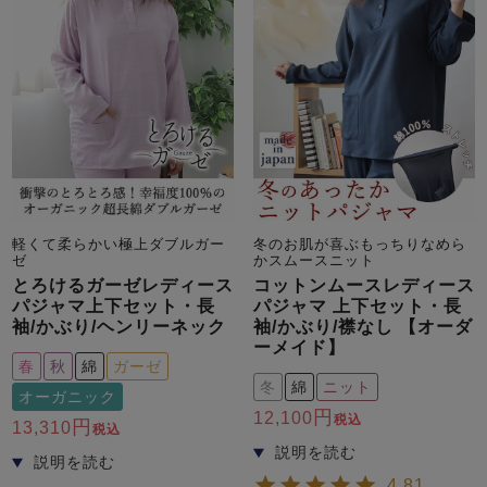
軽くて柔らかい極上ダブルガー
冬のお肌が喜ぶもっちりなめら
ゼ
かスムースニット
とろけるガーゼレディース
コットンムースレディース
パジャマ上下セット・長
パジャマ 上下セット・長
袖/かぶり/ヘンリーネック
袖/かぶり/襟なし 【オーダ
ーメイド】
春
秋
綿
ガーゼ
冬
綿
ニット
オーガニック
12,100
税込
13,310
税込
4.81