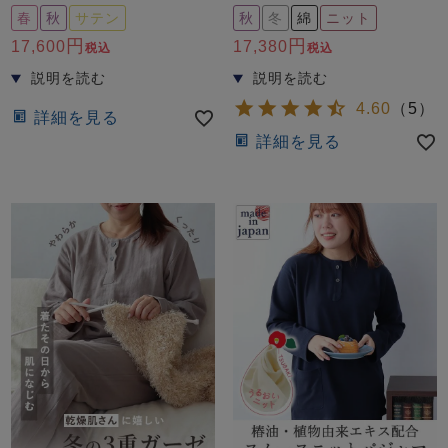
春
秋
サテン
秋
冬
綿
ニット
17,600
17,380
税込
税込
4.60
（
5
）
詳細を見る
詳細を見る