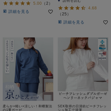
5.00
（
2
）
4.68
詳細を見る
（
25
）
詳細を見る
柔らか×軽い×涼しい！和晒製法
SEK取得の日清紡ピーチフレッ
の1重ガーゼ
シュ加工で清潔