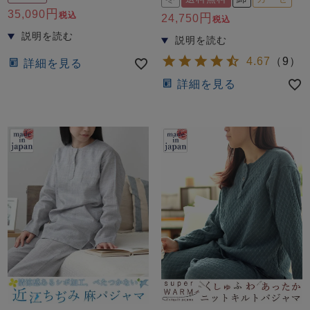
前開き
かぶり
スリーパー
35,090
税込
24,750
税込
目的別でさがす一覧はこちら
売れ筋ランキング
新着商品
- Item Ranking -
- New Arrival -
4.67
（
9
）
詳細を見る
上着単品
詳細を見る
作務衣
羽織・バスロ
すべての生地一覧はこちら
春
夏
秋
冬
ーブ
ボーイズパジャマ
ズボン単品
ガールズ長袖
ガールズ半袖
ワンピース
春
夏
秋
冬
すべてのキッ