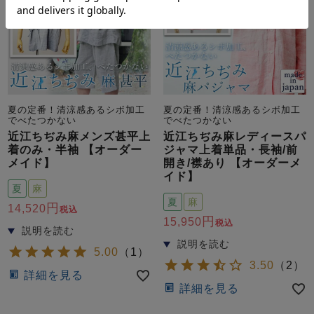
夏の定番！清涼感あるシボ加工
夏の定番！清涼感あるシボ加工
でべたつかない
でべたつかない
近江ちぢみ麻メンズ甚平上
近江ちぢみ麻レディースパ
着のみ・半袖 【オーダー
ジャマ上着単品・長袖/前
メイド】
開き/襟あり 【オーダーメ
イド】
夏
麻
夏
麻
14,520
税込
15,950
税込
5.00
（
1
）
3.50
（
2
）
詳細を見る
詳細を見る