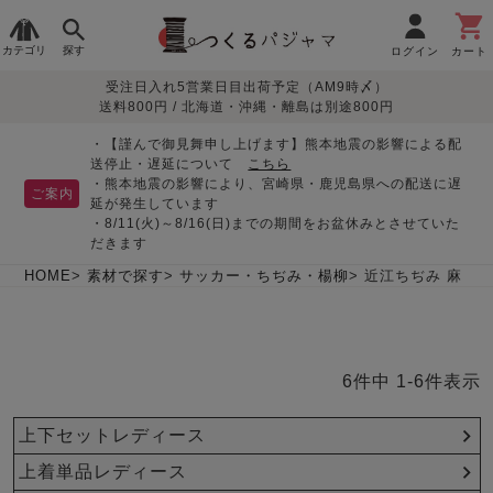
カテゴリ
探す
ログイン
カート
受注日入れ5営業日目出荷予定（AM9時〆）
季節で
生地で
目的別で
デザインで
はじめて
送料800円 / 北海道・沖縄・離島は別途800円
さがす
さがす
さがす
さがす
の方へ
レディースパジャマ
・【謹んで御見舞申し上げます】熊本地震の影響による配
送停止・遅延について
こちら
・熊本地震の影響により、宮崎県・鹿児島県への配送に遅
ご案内
延が発生しています
・8/11(火)～8/16(日)までの期間をお盆休みとさせていた
敏感肌用
入院・介護
つくるパジャマとは
胸が目立たない
夏パジャマ特集
迷ったら、まずはこの
だきます
パジャマ
パジャマ
パジャマ！
綿100%
リネン・麻
シルク/絹
長袖
半袖
七分袖
HOME
素材で探す
サッカー・ちぢみ・楊柳
近江ちぢみ 麻
すべてのレデ
ィース
パジャマ
6
件中
1
-
6
件表示
マタニティ
ペアで
お支払い・送料・配送
返品・交換について
眠れる作務衣特集
よくあるご質問
前開き
かぶり
ワンピース
パジャマ
そろえたい
について
上下セットレディース
オーガニック素材
ガーゼ
サテン織り
春
夏
秋
冬
上着単品レディース