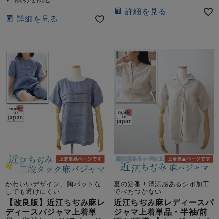
詳細を見る
詳細を見る
かわいいデザイン、胸パットな
夏の定番！清涼感あるシボ加工
しでも透けにくい
でべたつかない
【改良版】近江ちぢみ麻レ
近江ちぢみ麻レディースパ
ディースパジャマ上着単
ジャマ上着単品・半袖/前