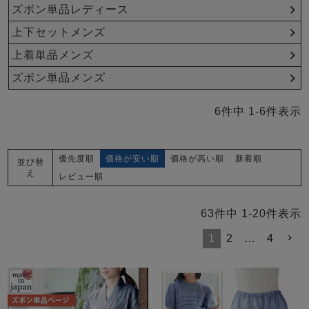
メンズパジャマ
ズボン単品レディース
上着単品
上下セットメンズ
作務衣
胸がすけない
羽織・バスロ
体型別におすすめパジ
年齢別におすすめパジ
ルームウェア
会社概要
お買い物ガイド
安心の日本製
ーブ
ャマ
ャマ
上着単品メンズ
ズボン単品メンズ
サッカー/ちぢみ 楊
ニット/ストレッチ
起毛/フランネル
柳
6
件中
1
-
6
件表示
ズボン単品
SDGsの取り組み
インナーウェア
生活雑貨
カタログギフト
優先度順
価格が安い順
価格が高い順
新着順
並び替
え
レビュー順
春
夏
秋
冬
柄物
63
件中
1
-
20
件表示
長袖
半袖
七分袖
ガールズパジャマ
1
2
…
4
すべてのメン
ズ
売れ筋ランキング
新着商品
パジャマ
- Item Ranking -
- New Arrival -