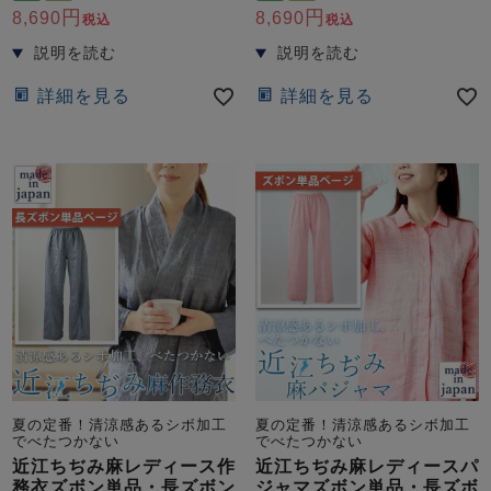
8,690
8,690
税込
税込
詳細を見る
詳細を見る
売れ筋ランキング
新着商品
- Item Ranking -
- New Arrival -
すべてのデザインのパジャマ一覧はこちら
夏の定番！清涼感あるシボ加工
夏の定番！清涼感あるシボ加工
でべたつかない
でべたつかない
近江ちぢみ麻レディース作
近江ちぢみ麻レディースパ
務衣ズボン単品・長ズボン
ジャマズボン単品・長ズボ