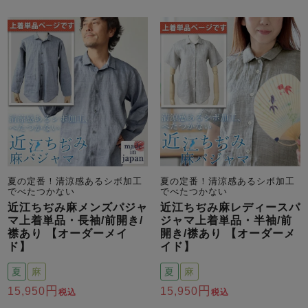
夏の定番！清涼感あるシボ加工
夏の定番！清涼感あるシボ加工
でべたつかない
でべたつかない
近江ちぢみ麻メンズパジャ
近江ちぢみ麻レディースパ
マ上着単品・長袖/前開き/
ジャマ上着単品・半袖/前
襟あり 【オーダーメイ
開き/襟あり 【オーダーメ
ド】
イド】
夏
麻
夏
麻
15,950
15,950
税込
税込