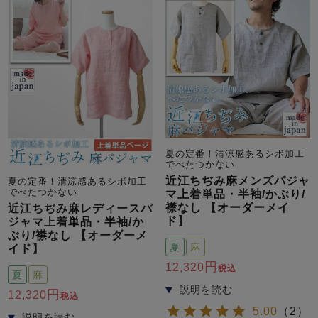
夏の定番！清涼感あるシボ加工
でべたつかない
近江ちぢみ麻メンズパジャ
夏の定番！清涼感あるシボ加工
でべたつかない
マ上着単品・半袖/かぶり/
襟なし 【オーダーメイ
近江ちぢみ麻レディースパ
ド】
ジャマ上着単品・半袖/か
ぶり/襟なし 【オーダーメ
夏
麻
イド】
12,320
税込
夏
麻
12,320
税込
5.00
（
2
）