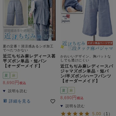
前開き
かぶり
スリーパー
目的別でさがす一覧はこちら
売れ筋ランキング
新着商品
- Item Ranking -
- New Arrival -
上着単品
作務衣
羽織・バスロ
すべての生地一覧はこちら
春
夏
秋
冬
ーブ
ボーイズパジャマ
夏の定番！清涼感あるシボ加工
でべたつかない
近江ちぢみ麻レディース甚
かわいいデザイン、胸パットな
しでも透けにくい
平ズボン単品・短パン
ズボン単品
【オーダーメイド】
近江ちぢみ麻レディースパ
ジャマズボン単品・短パ
夏
麻
ン/半ズボン/ハーフパンツ
【オーダーメイド】
8,690
税込
夏
麻
8,690
税込
詳細を見る
ガールズ長袖
ガールズ半袖
ワンピース
春
夏
秋
冬
すべてのキッ
5.00
（
1
）