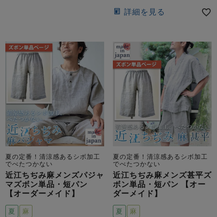
ズ
パジャマ
詳細を見る
ガールズ前開
ガールズかぶ
ボーイズ長袖
き
り
売れ筋ランキング
新着商品
- Item Ranking -
- New Arrival -
ボーイズ半袖
ボーイズ前開
ボーイズかぶ
き
り
すべての季節のパジャマ一覧はこちら
夏の定番！清涼感あるシボ加工
夏の定番！清涼感あるシボ加工
でべたつかない
でべたつかない
近江ちぢみ麻メンズパジャ
近江ちぢみ麻メンズ甚平ズ
マズボン単品・短パン
ボン単品・短パン 【オー
ガールズ
上着
ガールズ
ズボ
ボーイズ
上着
ボーイズ
ズボ
【オーダーメイド】
ダーメイド】
単品
ン単品
単品
ン単品
夏
麻
夏
麻