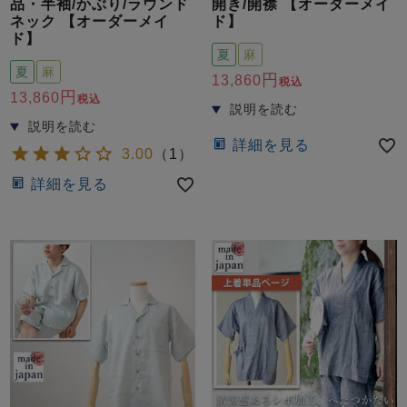
品・半袖/かぶり/ラウンド
開き/開襟 【オーダーメイ
ネック 【オーダーメイ
ド】
ド】
夏
麻
夏
麻
13,860
税込
13,860
税込
詳細を見る
3.00
（
1
）
詳細を見る