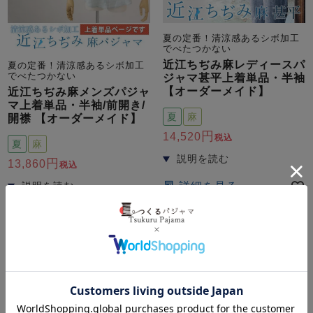
夏の定番！清涼感あるシボ加工
でべたつかない
近江ちぢみ麻レディースパ
夏の定番！清涼感あるシボ加工
でべたつかない
ジャマ甚平上着単品・半袖
【オーダーメイド】
近江ちぢみ麻メンズパジャ
マ上着単品・半袖/前開き/
夏
麻
開襟 【オーダーメイド】
14,520
税込
夏
麻
13,860
税込
詳細を見る
詳細を見る