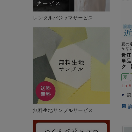
レンタルパジャマサービス
夏の
かな
近江
単品
ク 
夏
15,
無料生地サンプルサービス