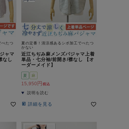
でべたつ
夏の定番！清涼感あるシボ加工でべたつ
かない
ジャマ
近江ちぢみ麻メンズパジャマ上着
襟なし
単品・七分袖/前開き/襟なし 【オ
ーダーメイド】
夏
麻
15,950
税込
詳細を見る