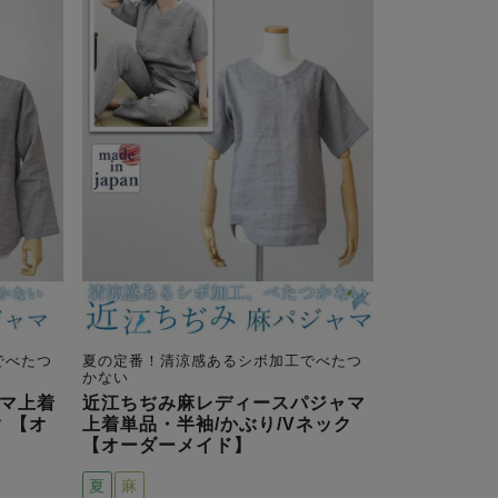
でべたつ
夏の定番！清涼感あるシボ加工でべたつ
かない
マ上着
近江ちぢみ麻レディースパジャマ
 【オ
上着単品・半袖/かぶり/Vネック
【オーダーメイド】
夏
麻