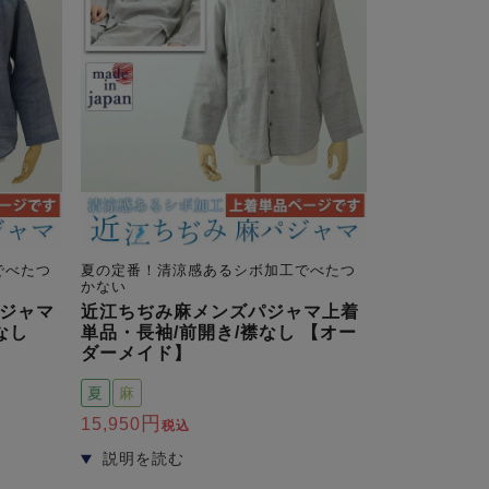
でべたつ
夏の定番！清涼感あるシボ加工でべたつ
かない
ジャマ
近江ちぢみ麻メンズパジャマ上着
なし
単品・長袖/前開き/襟なし 【オー
ダーメイド】
夏
麻
15,950
税込