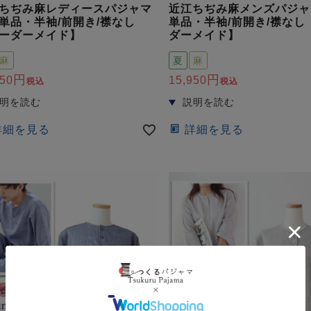
ちぢみ麻レディースパジャマ
近江ちぢみ麻メンズパジャ
単品・半袖/前開き/襟なし
単品・半袖/前開き/襟なし
ーダーメイド】
ダーメイド】
麻
夏
麻
950
15,950
税込
税込
詳細を見る
詳細を見る