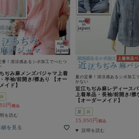
定番！清涼感あるシボ加工でべたつ
い
ちぢみ麻メンズパジャマ上着
夏の定番！清涼感あるシボ加工
・半袖/前開き/襟あり 【オー
かない
メイド】
近江ちぢみ麻レディースパ
上着単品・長袖/前開き/襟
麻
【オーダーメイド】
950
税込
夏
麻
15,950
税込
詳細を見る