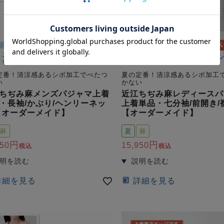
定番！清涼感あるシボ加工でべたつ
夏の定番！清涼感あるシボ加工
い
かない
ちぢみ麻メンズパジャマ上着
近江ちぢみ麻レディースパ
・長袖/かぶり/ヘンリーネッ
上着単品・七分袖/前開き/
【オーダーメイド】
【オーダーメイド】
麻
夏
麻
950
15,950
税込
税込
詳細を見る
詳細を見る