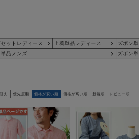
下セットレディース
上着単品レディース
ズボン単
着単品メンズ
ズボン単
替え
優先度順
価格が安い順
価格が高い順
新着順
レビュー順