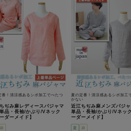
定番！清涼感あるシボ加工でべたつ
夏の定番！清涼感あるシボ加工
い
かない
ちぢみ麻レディースパジャマ
近江ちぢみ麻メンズパジャ
単品・長袖/かぶり/Vネック
単品・長袖/かぶり/Vネック
ーダーメイド】
ーダーメイド】
麻
夏
麻