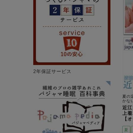
2年保証サービス
夏の
かな
近江
上着
【オ
夏