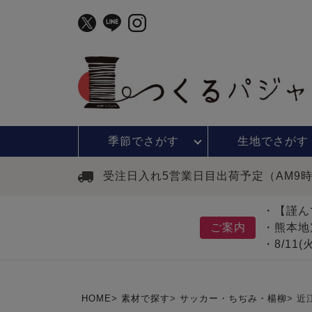
季節で
さがす
生地で
さがす
受注日入れ5営業日目出荷予定（AM9
・【謹ん
ご案内
・熊本地
・8/11
HOME
素材で探す
サッカー・ちぢみ・楊柳
近