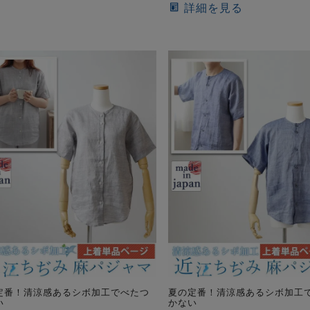
詳細を見る
定番！清涼感あるシボ加工でべたつ
夏の定番！清涼感あるシボ加工
い
かない