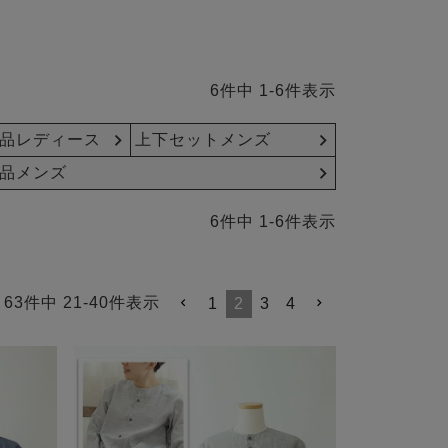
6
件中
1
-
6
件表示
品レディース
上下セットメンズ
品メンズ
6
件中
1
-
6
件表示
63
件中
21
-
40
件表示
1
2
3
4