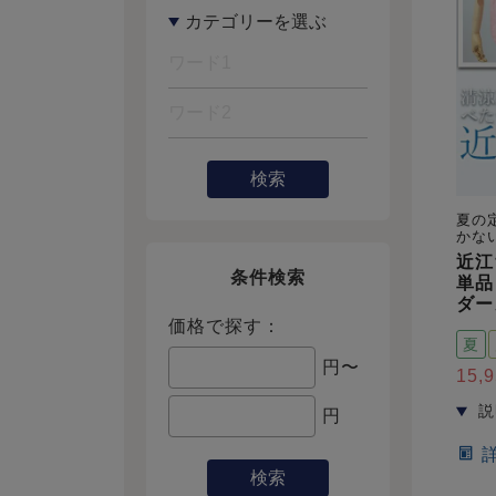
検索
夏の
かな
近江
条件検索
単品
ダー
価格で探す：
夏
円〜
15,
円
検索