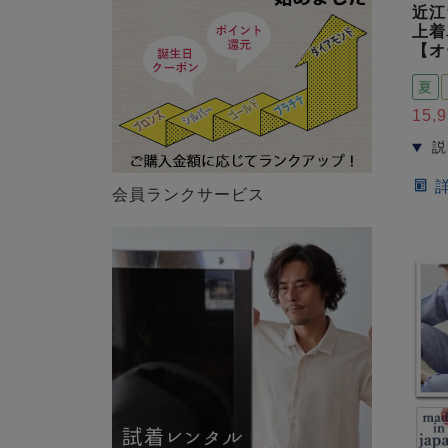
近江
上着
【オ
夏
15,
会員ランクサービス