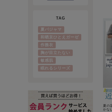
TAG
夏パジャマ
和晒京ひとえガーゼ
作務衣
胸が目立たない
敏感肌
眠れるシリーズ
夏の
かな