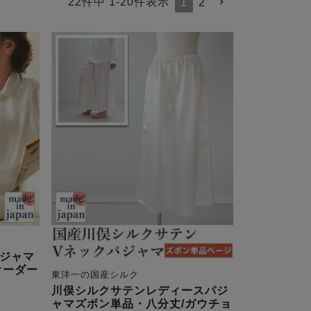
22
件中
1
-
20
件表示
1
2
ジャマ
オーダー
東洋一の国産シルク
川俣シルクサテンレディースパジ
ャマズボン単品・八分丈/ガウチョ