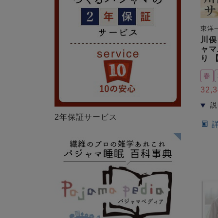
東洋
川俣
ャマ
り 
春
32,
2年保証サービス