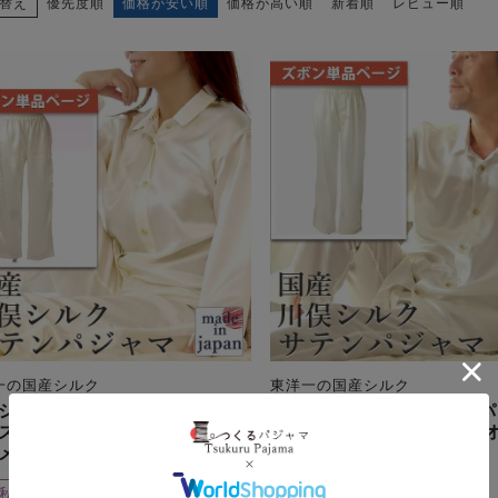
替え
優先度順
価格が安い順
価格が高い順
新着順
レビュー順
一の国産シルク
東洋一の国産シルク
シルクサテンレディースパジ
川俣シルクサテンメンズパ
ズボン単品・長ズボン 【オー
ズボン単品・長ズボン 【
メイド】
メイド】
秋
シルク
サテン
春
秋
シルク
サテン