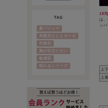
19
TAG
は、
ンパ
夏パジャマ
和晒京ひとえガーゼ
作務衣
胸が目立たない
敏感肌
眠れるシリーズ
上
上