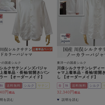
一の国産シルク
東洋一の国産シルク
シルクサテンメンズパジャ
川俣シルクサテンレディー
上着単品・長袖/前開き/バン
ャマ上着単品・長袖/前開き
ラー 【オーダーメイド】
し 【オーダーメイド】
秋
送料無料
シルク
サテン
春
秋
送料無料
シルク
340
32,340
税込
税込