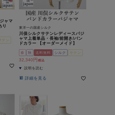
ジャマ
あり
東洋一の国産シルク
川俣シルクサテンレディースパジ
ャマ上着単品・長袖/前開き/バン
サテン
ドカラー 【オーダーメイド】
春
秋
送料無料
シルク
サテン
32,340
税込
詳細を見る