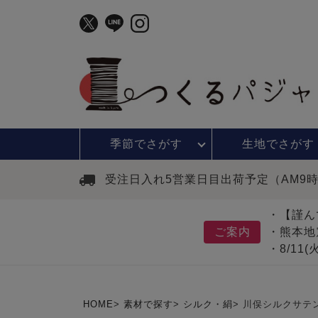
季節で
さがす
生地で
さがす
受注日入れ5営業日目出荷予定（AM9
・【謹ん
ご案内
・熊本地
・8/11
HOME
素材で探す
シルク・絹
川俣シルクサテ