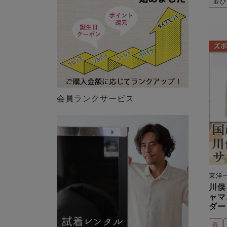
並び
会員ランクサービス
東洋
川俣
ャマ
ダー
春