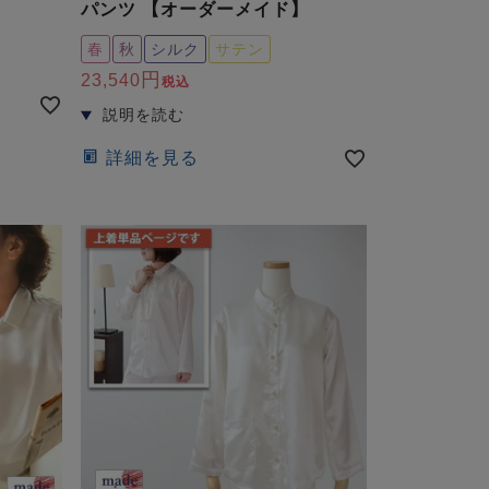
パンツ 【オーダーメイド】
春
秋
シルク
サテン
23,540
税込
詳細を見る