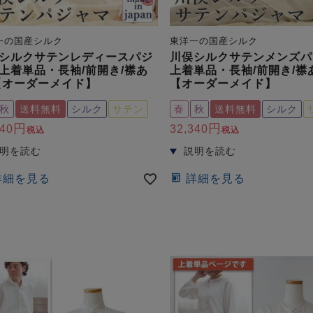
一の国産シルク
東洋一の国産シルク
シルクサテンレディースパジ
川俣シルクサテンメンズパ
上着単品・長袖/前開き/襟あ
上着単品・長袖/前開き/襟
【オーダーメイド】
【オーダーメイド】
秋
送料無料
シルク
サテン
春
秋
送料無料
シルク
340
32,340
税込
税込
詳細を見る
詳細を見る