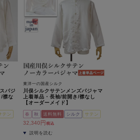
東洋一の国産シルク
スパジ
川俣シルクサテンメンズパジャマ
/襟な
上着単品・長袖/前開き/襟なし
【オーダーメイド】
サテン
春
秋
送料無料
シルク
サテン
32,340
税込