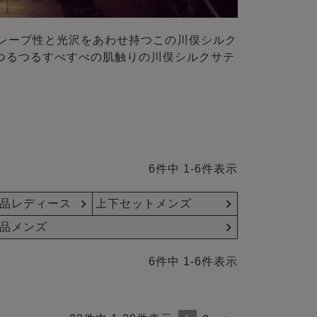
レープ性と光沢をあわせ持つこの川俣シルク
つるつるすべすべの肌触りの川俣シルクサテ
6
件中
1
-
6
件表示
品レディース
上下セットメンズ
品メンズ
6
件中
1
-
6
件表示