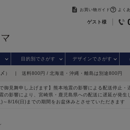
お買い物ガイド
よく
ゲスト様
目的別で
さがす
デザインで
さがす
時〆）
送料800円 / 北海道・沖縄・離島は別途800円
で御見舞申し上げます】熊本地震の影響による配送停止
震の影響により、宮崎県・鹿児島県への配送に遅延が発生
(火)～8/16(日)までの期間をお盆休みとさせていただきます
ン