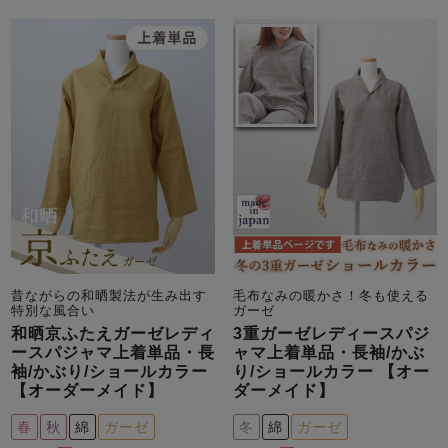
メンズパジャマ
上着単品
作務衣
胸がすけない
羽織・バスロ
体型別におすすめパジ
年齢別におすすめパジ
ルームウェア
会社概要
お買い物ガイド
安心の日本製
ーブ
ャマ
ャマ
サッカー/ちぢみ 楊
ニット/ストレッチ
起毛/フランネル
柳
ズボン単品
SDGsの取り組み
インナーウェア
生活雑貨
カタログギフト
昔ながらの和晒製法が生み出す
毛布なみの暖かさ！冬も使える
春
夏
秋
冬
柄物
特別な風合い
ガーゼ
長袖
半袖
七分袖
和晒京ふたえガーゼレディ
3重ガーゼレディースパジ
ガールズパジャマ
ースパジャマ上着単品・長
ャマ上着単品・長袖/かぶ
すべてのメン
袖/かぶり/ショールカラー
り/ショールカラー 【オー
ズ
【オーダーメイド】
ダーメイド】
売れ筋ランキング
新着商品
パジャマ
- Item Ranking -
- New Arrival -
春
秋
綿
ガーゼ
冬
綿
ガーゼ