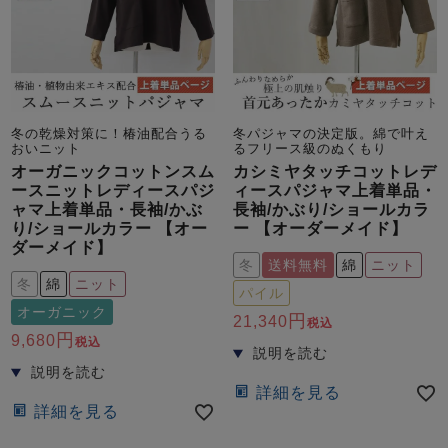
冬の乾燥対策に！椿油配合うる
冬パジャマの決定版。綿で叶え
おいニット
るフリース級のぬくもり
売れ筋ランキング
新着商品
オーガニックコットンスム
カシミヤタッチコットレデ
- Item Ranking -
- New Arrival -
ースニットレディースパジ
ィースパジャマ上着単品・
ャマ上着単品・長袖/かぶ
長袖/かぶり/ショールカラ
り/ショールカラー 【オー
ー 【オーダーメイド】
ダーメイド】
すべてのデザインのパジャマ一覧はこちら
冬
送料無料
綿
ニット
冬
綿
ニット
パイル
オーガニック
21,340
税込
9,680
税込
詳細を見る
詳細を見る