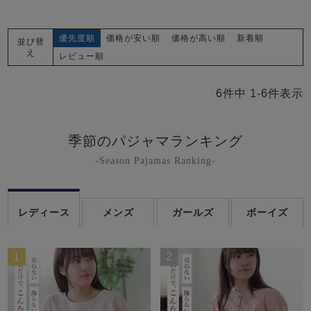
優先度順
価格が安い順
価格が高い順
新着順
並び替
え
レビュー順
6
件中
1
-
6
件表示
季節のパジャマランキング
-Season Pajamas Ranking-
レディース
メンズ
ガールズ
ボーイズ
1
2