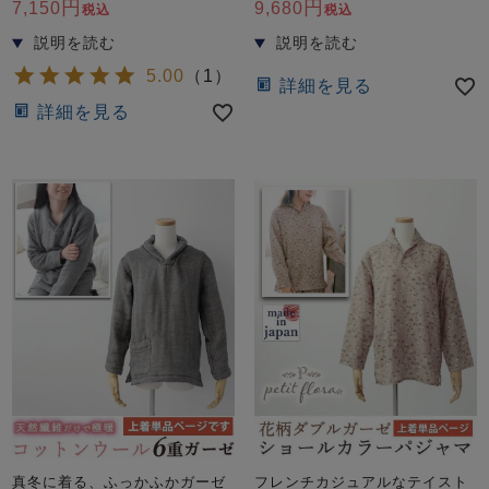
前開き
かぶり
スリーパー
7,150
9,680
税込
税込
目的別でさがす一覧はこちら
売れ筋ランキング
新着商品
- Item Ranking -
- New Arrival -
5.00
（
1
）
詳細を見る
詳細を見る
上着単品
作務衣
羽織・バスロ
すべての生地一覧はこちら
春
夏
秋
冬
ーブ
ボーイズパジャマ
ズボン単品
ガールズ長袖
ガールズ半袖
ワンピース
春
夏
秋
冬
すべてのキッ
真冬に着る、ふっかふかガーゼ
フレンチカジュアルなテイスト