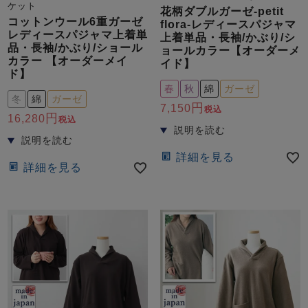
ズ
ケット
花柄ダブルガーゼ-petit
パジャマ
コットンウール6重ガーゼ
flora-レディースパジャマ
レディースパジャマ上着単
上着単品・長袖/かぶり/シ
品・長袖/かぶり/ショール
ョールカラー【オーダーメ
ガールズ前開
ガールズかぶ
ボーイズ長袖
カラー 【オーダーメイ
イド】
き
り
ド】
春
秋
綿
ガーゼ
冬
綿
ガーゼ
7,150
税込
16,280
税込
売れ筋ランキング
新着商品
- Item Ranking -
- New Arrival -
詳細を見る
ボーイズ半袖
ボーイズ前開
ボーイズかぶ
詳細を見る
き
り
すべての季節のパジャマ一覧はこちら
ガールズ
上着
ガールズ
ズボ
ボーイズ
上着
ボーイズ
ズボ
単品
ン単品
単品
ン単品