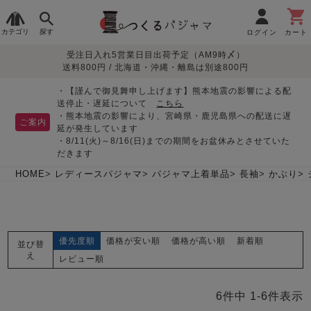
カテゴリ
探す
ログイン
カート
受注日入れ5営業日目出荷予定（AM9時〆）
季節で
生地で
目的別で
デザインで
はじめて
送料800円 / 北海道・沖縄・離島は別途800円
さがす
さがす
さがす
さがす
の方へ
レディースパジャマ
・【謹んで御見舞申し上げます】熊本地震の影響による配
送停止・遅延について
こちら
・熊本地震の影響により、宮崎県・鹿児島県への配送に遅
ご案内
延が発生しています
・8/11(火)～8/16(日)までの期間をお盆休みとさせていた
敏感肌用
入院・介護
つくるパジャマとは
胸が目立たない
夏パジャマ特集
迷ったら、まずはこの
だきます
パジャマ
パジャマ
パジャマ！
綿100%
リネン・麻
シルク/絹
長袖
半袖
七分袖
HOME
レディースパジャマ
パジャマ上着単品
長袖
かぶり
すべてのレデ
ィース
パジャマ
優先度順
価格が安い順
価格が高い順
新着順
並び替
マタニティ
ペアで
お支払い・送料・配送
返品・交換について
眠れる作務衣特集
よくあるご質問
え
前開き
かぶり
ワンピース
レビュー順
パジャマ
そろえたい
について
オーガニック素材
ガーゼ
サテン織り
春
夏
秋
冬
6
件中
1
-
6
件表示