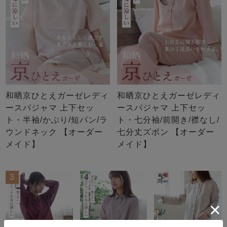
和晒京ひとえガーゼレディ
和晒京ひとえガーゼレディ
ースパジャマ 上下セッ
ースパジャマ 上下セッ
ト・半袖/かぶり/短パン/ラ
ト・七分袖/前開き/襟なし/
ウンドネック 【オーダー
七分丈ズボン 【オーダー
メイド】
メイド】
3
4
5