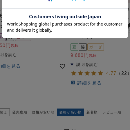
のに、うれしい快適ストレッチ
七分袖の1重ガーゼで涼しいけ
ない！
らか天竺ニットレディースパ
和晒京ひとえガーゼレディ
マ 上下セット・七分袖/前開
ジャマ 上下セット・七分袖
襟なし 【オーダーメイド】
き/襟なし/七分丈ズボン 
ーメイド】
秋
綿
ニット
550
税込
夏
綿
ガーゼ
9,680
税込
詳細を見る
4.77
（
22
詳細を見る
替え
優先度順
価格が安い順
価格が高い順
新着順
レビュー順