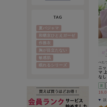
TAG
夏パジャマ
和晒京ひとえガーゼ
作務衣
胸が目立たない
敏感肌
べた
眠れるシリーズ
ニッ
マ 
なし
夏
16,