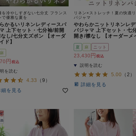
膝を冷やしすぎない七分丈 フランス
リネン×ストレッチ！夏の快適
ンで優雅な夏を
パジャマ
らかるいリネンレディースパ
やわらかニットリネンレデ
マ 上下セット・七分袖/前開
パジャマ 上下セット・七分
襟なし/七分丈ズボン 【オーダ
開き/襟なし 【オーダーメ
イド】
夏
麻
ニット
麻
23,430
税込
870
税込
5.00
（
2
）
4.33
（
9
）
詳細を見る
詳細を見る