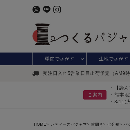
季節で
さがす
生地で
さがす
受注日入れ5営業日目出荷予定（AM9
・【謹ん
ご案内
・熊本地
・8/11
HOME
レディースパジャマ
前開き
七分袖
パ