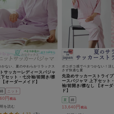
つかない、夏のやわらかリラックス
ポコポコ感でベタつかない！涼
さず快適な夏
トサッカーレディースパジャ
先染めサッカーストライプ
上下セット・七分袖/前開き/襟
ースパジャマ 上下セット
 【オーダーメイド】
袖/前開き/襟なし 【オー
ド】
綿
ニット
060
税込
夏
綿
13,640
税込