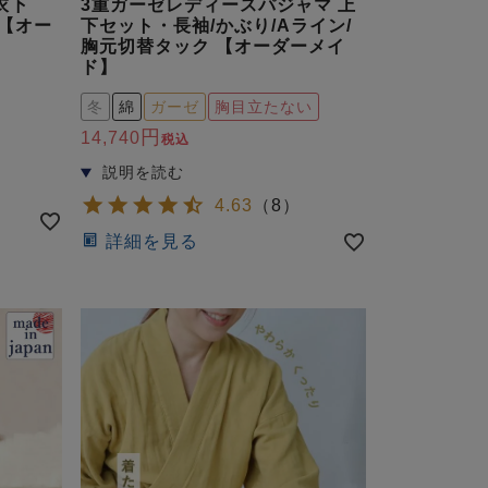
衣下
3重ガーゼレディースパジャマ 上
 【オー
下セット・長袖/かぶり/Aライン/
胸元切替タック 【オーダーメイ
ド】
冬
綿
ガーゼ
胸目立たない
14,740
税込
4.63
（
8
）
詳細を見る