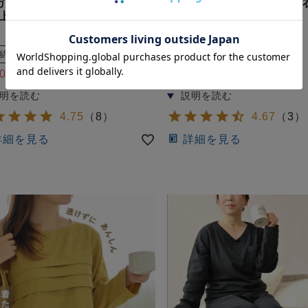
ガーゼレディース敏感肌パジ
3重ガーゼレディース作務
上下セット・長袖/前開き/襟
着・ズボン付/長袖/かぶり
 【オーダーメイド】
ダーメイド】
綿
ガーゼ
冬
綿
ガーゼ
400
15,400
税込
税込
4.75
（
8
）
4.67
（
3
）
詳細を見る
詳細を見る