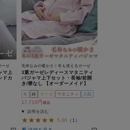
ガーゼ
毛布なみの暖かさ！冬も使えるガーゼ
ャマ上
3重ガーゼレディースマタニティ
ンドカ
パジャマ上下セット・長袖/前開
き/襟なし 【オーダーメイド】
冬
綿
ガーゼ
マタニティ
入院
17,710
税込
）
5.00
（
1
）
詳細を見る