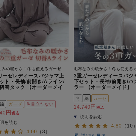
なみの暖かさ！冬も使えるガーゼ
毛布なみの暖かさ！冬も使える
ガーゼレディースパジャマ上
3重ガーゼレディースパジ
ット・長袖/前開き/Aライン/
下セット・長袖/前開き/バ
切替タック 【オーダーメイ
ラー 【オーダーメイド】
冬
綿
ガーゼ
綿
ガーゼ
胸目立たない
14,740
税込
740
税込
4.80
（
10
4.00
（
3
）
詳細を見る