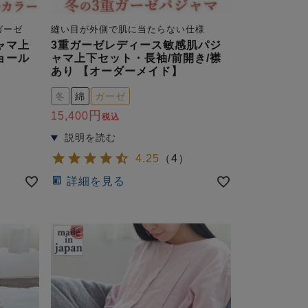
ガーゼ
縫い目が外側で肌に当たらない仕様
ャマ上
3重ガーゼレディース敏感肌パジ
ョール
ャマ上下セット・長袖/前開き/襟
】
あり 【オーダーメイド】
冬
綿
ガーゼ
15,400
税込
4.25
（
4
）
詳細を見る