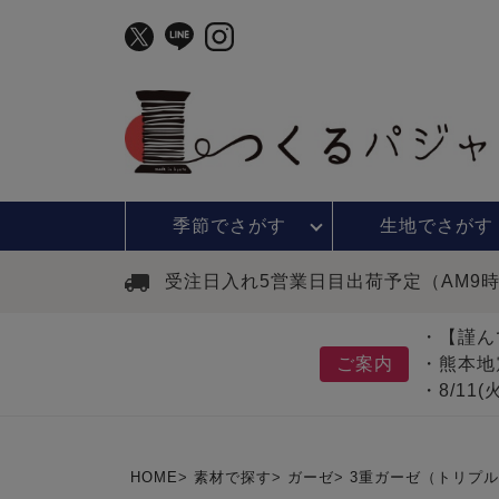
季節で
さがす
生地で
さがす
受注日入れ5営業日目出荷予定（AM9
・【謹ん
ご案内
・熊本地
・8/11
HOME
素材で探す
ガーゼ
3重ガーゼ（トリプ