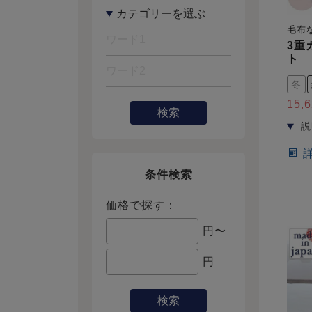
毛布
3重
ト
冬
15,
検索
条件検索
価格で探す：
円〜
円
検索