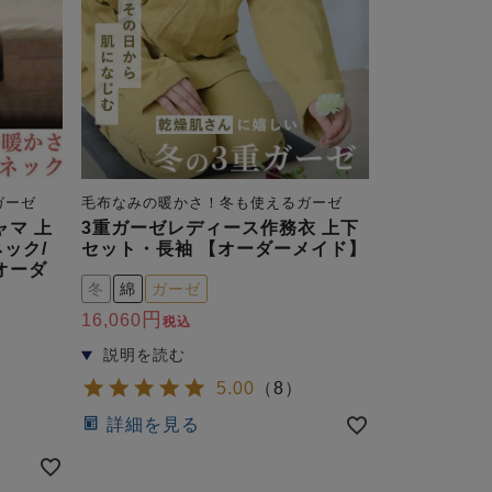
ガーゼ
毛布なみの暖かさ！冬も使えるガーゼ
ャマ 上
3重ガーゼレディース作務衣 上下
ック/
セット・長袖 【オーダーメイド】
オーダ
冬
綿
ガーゼ
16,060
税込
5.00
（
8
）
詳細を見る