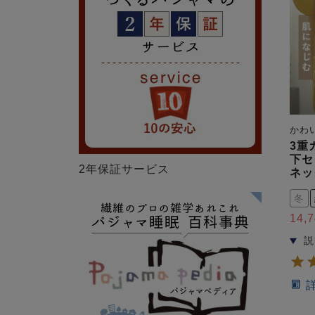
かわ
3重
下セ
2年保証サービス
ネッ
冬
14,