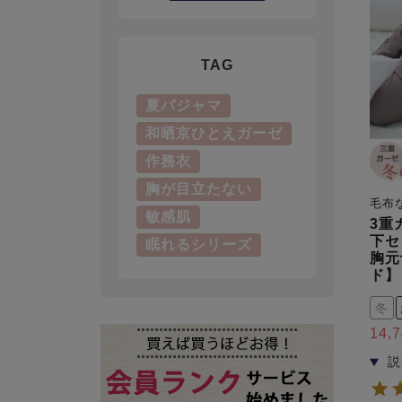
TAG
夏パジャマ
和晒京ひとえガーゼ
作務衣
胸が目立たない
毛布
敏感肌
3重
下セ
眠れるシリーズ
胸元
ド】
冬
14,