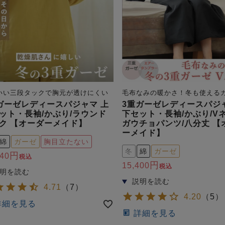
いい三段タックで胸元が透けにくい
毛布なみの暖かさ！冬も使える
ガーゼレディースパジャマ 上
3重ガーゼレディースパジ
ット・長袖/かぶり/ラウンド
下セット・長袖/かぶり/Vネ
ク 【オーダーメイド】
ガウチョパンツ/八分丈 【
ーメイド】
綿
ガーゼ
胸目立たない
冬
綿
ガーゼ
740
税込
15,400
税込
4.71
（
7
）
4.20
（
5
）
詳細を見る
詳細を見る