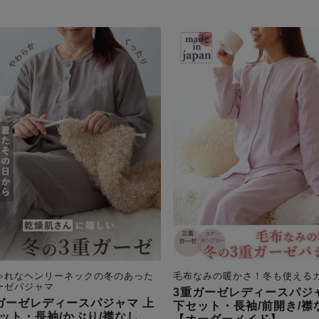
ゃれなヘンリーネックの冬のあった
毛布なみの暖かさ！冬も使える
ーゼパジャマ
3重ガーゼレディースパジ
ガーゼレディースパジャマ 上
下セット・長袖/前開き/襟
ット・長袖/かぶり/襟なし