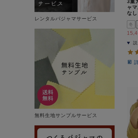
3重
ャマ
なし
レンタルパジャマサービス
冬
15,
無料生地サンプルサービス