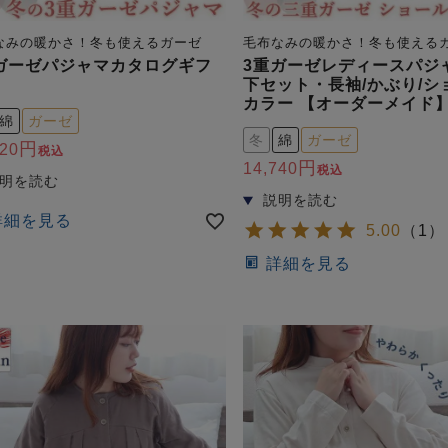
なみの暖かさ！冬も使えるガーゼ
毛布なみの暖かさ！冬も使える
ガーゼパジャマカタログギフ
3重ガーゼレディースパジ
下セット・長袖/かぶり/シ
カラー 【オーダーメイド
綿
ガーゼ
冬
綿
ガーゼ
620
税込
14,740
税込
詳細を見る
5.00
（
1
）
詳細を見る