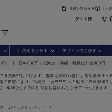
お買い物ガイド
よく
ゲスト様
目的別で
さがす
デザインで
さがす
時〆）
送料800円 / 北海道・沖縄・離島は別途800円
で御見舞申し上げます】熊本地震の影響による配送停止
震の影響により、宮崎県・鹿児島県への配送に遅延が発生
(火)～8/16(日)までの期間をお盆休みとさせていただきます
ルガーゼ）
上下セットレディース