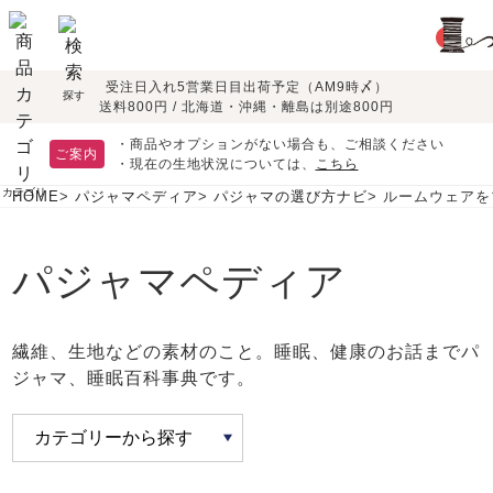
受注日入れ5営業日目出荷予定（AM9時〆）
季節で
生地で
目的別で
デザインで
はじめて
探す
送料800円 / 北海道・沖縄・離島は別途800円
さがす
さがす
さがす
さがす
の方へ
レディースパジャマ
・商品やオプションがない場合も、ご相談ください
ご案内
敏感肌用
つくるパジャマとは
・現在の生地状況については、
こちら
リネン・麻
シルク/絹
パジャマ
半袖
七分袖
カテゴリ
HOME
パジャマペディア
パジャマの選び方ナビ
ルームウェアを
春
秋
すべてのレデ
入院・介護
胸が目立たない
夏パジャマ特集
迷ったら、まずはこの
ィース
パジャマ
パジャマ！
綿100%
長袖
パジャマ
パジャマペディア
ペアで
眠れる作務衣特集
返品・交換について
よくあるご質問
かぶり
ワンピース
そろえたい
お支払い・送料・配送
繊維、生地などの素材のこと。睡眠、健康のお話までパ
について
オーガニック素材
ジャマ、睡眠百科事典です。
マタニティ
前開き
パジャマ
上着単品
会社概要
お買い物ガイド
安心の日本製
ガーゼ
サテン織り
夏
冬
作務衣
ルームウェア