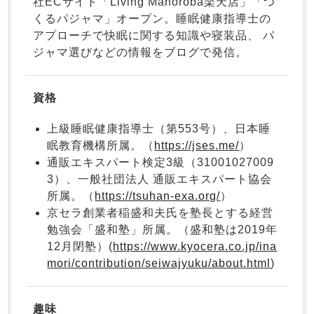
社ECサイト「Living Mahoroba楽天店」「つ
くるパジャマ」オープン。睡眠健康指導士の
アプローチで快眠に関する知識や寝装品、 パ
ジャマ選びなどの情報をブログで発信。
資格
ガールズ
上着
ガールズ
ズボ
ボーイズ
上着
ボーイズ
ズボ
単品
ン単品
単品
ン単品
売れ筋ランキング
新着商品
上級睡眠健康指導士（第553号）、日本睡
- Item Ranking -
- New Arrival -
眠教育機構所属。（
https://jses.me/
）
通販エキスパート検定3級（31001027009
3）、一般社団法人 通販エキスパート協会
すべての季節のパジャマ一覧はこちら
所属。（
https://tsuhan-exa.org/
）
京セラ創業者稲盛和夫氏を塾長とする経営
勉強会「盛和塾」所属。（盛和塾は2019年
12月閉塾）(
https://www.kyocera.co.jp/ina
売れ筋ランキング
新着商品
mori/contribution/seiwajyuku/about.html
)
- Item Ranking -
- New Arrival -
趣味