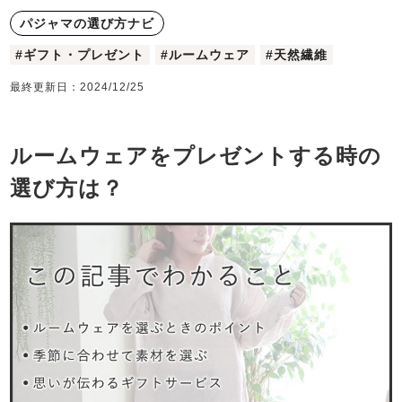
ズボン単品
メンズパジャマ
SDGsの取り組み
体型別におすすめパジ
年齢別におすすめパジ
パジャマの選び方ナビ
ャマ
ャマ
胸がすけない
羽織・バスロ
ニット/ストレッチ
#ギフト・プレゼント
#ルームウェア
#天然繊維
春
夏
秋
ーブ
カタログギフト
最終更新日：
2024/12/25
サッカー/ちぢみ 楊
起毛/フランネル
柳
半袖
インナーウェア
生活雑貨
ルームウェアをプレゼントする時の
選び方は？
長袖
七分袖
柄物
すべてのメン
ズ
冬
パジャマ
ガールズパジャマ
売れ筋ランキング
新着商品
前開き
かぶり
スリーパー
- Item Ranking -
- New Arrival -
売れ筋ランキング
新着商品
上着単品
秋
目的別でさがす一覧はこちら
- Item Ranking -
- New Arrival -