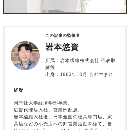
ズボン単品
作務衣
羽織・バスロ
すべての生地一覧はこちら
ーブ
この記事の監修者
春
夏
冬
ワンピース
岩本悠資
すべてのキッ
ガールズ長袖
ガールズ半袖
ボーイズパジャマ
ズ
パジャマ
所属：岩本繊維株式会社 代表取
締役
ガールズ前開
ガールズかぶ
春
秋
出身：1983年10月 京都生まれ
き
り
ボーイズ長袖
経歴
同志社大学経済学部卒業。
広告代理店入社、営業部配属。
岩本繊維入社後、日本全国の寝具専門店、家
夏
冬
ボーイズ半袖
ボーイズ前開
ボーイズかぶ
具店などの小売店への卸営業活動を経て、自
き
り