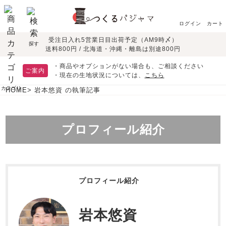
ログイン
カート
受注日入れ5営業日目出荷予定（AM9時〆）
季節で
生地で
目的別で
デザインで
はじめて
探す
送料800円 / 北海道・沖縄・離島は別途800円
さがす
さがす
さがす
さがす
の方へ
レディースパジャマ
・商品やオプションがない場合も、ご相談ください
ご案内
敏感肌用
入院・介護
・現在の生地状況については、
こちら
綿100%
パジャマ
パジャマ
半袖
カテゴリ
HOME
岩本悠資 の執筆記事
春
すべてのレデ
つくるパジャマとは
胸が目立たない
夏パジャマ特集
迷ったら、まずはこの
ィース
パジャマ！
リネン・麻
シルク/絹
長袖
七分袖
パジャマ
プロフィール紹介
ペアで
眠れる作務衣特集
そろえたい
よくあるご質問
前開き
かぶり
ワンピース
オーガニック素材
マタニティ
上着単品
プロフィール紹介
パジャマ
お支払い・送料・配送
返品・交換について
作務衣
について
ガーゼ
サテン織り
ズボン単品
夏
秋
冬
岩本悠資
ルームウェア
胸がすけない
羽織・バスロ
体型別におすすめパジ
会社概要
お買い物ガイド
安心の日本製