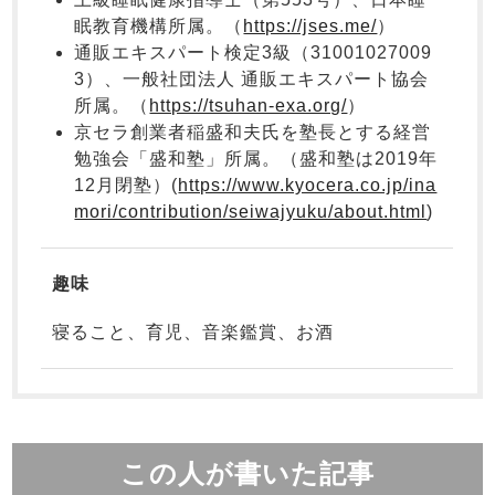
ズボン単品
目的別でさがす一覧はこちら
眠教育機構所属。（
https://jses.me/
）
通販エキスパート検定3級（31001027009
すべての生地一覧はこちら
3）、一般社団法人 通販エキスパート協会
所属。（
https://tsuhan-exa.org/
）
すべてのキッ
ガールズ長袖
京セラ創業者稲盛和夫氏を塾長とする経営
ズ
春
夏
秋
冬
パジャマ
勉強会「盛和塾」所属。（盛和塾は2019年
ガールズ半袖
ワンピース
12月閉塾）(
https://www.kyocera.co.jp/ina
ボーイズパジャマ
mori/contribution/seiwajyuku/about.html
)
ボーイズ長袖
春
趣味
ガールズ前開
ガールズかぶ
寝ること、育児、音楽鑑賞、お酒
き
り
ボーイズ半袖
ボーイズ前開
き
夏
秋
冬
この人が書いた記事
ボーイズかぶ