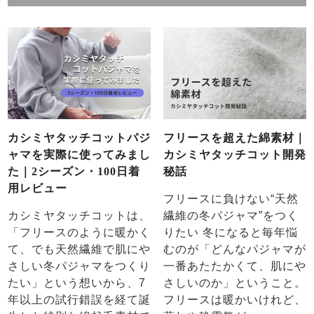
り
ガールズ
上着
ガールズ
ズボ
ボーイズ
上着
単品
ン単品
単品
ボーイズ
ズボ
ン単品
売れ筋ランキング
新着商品
カシミヤタッチコットパジ
フリースを超えた綿素材｜
- Item Ranking -
- New Arrival -
ャマを実際に使ってみまし
カシミヤタッチコット開発
た｜2シーズン・100日着
秘話
すべての季節のパジャマ一覧はこちら
用レビュー
フリースに負けない“天然
カシミヤタッチコットは、
繊維の冬パジャマ”をつく
「フリースのように暖かく
りたい 冬になると毎年悩
て、でも天然繊維で肌にや
むのが「どんなパジャマが
さしい冬パジャマをつくり
一番あたたかくて、肌にや
売れ筋ランキング
新着商品
- Item Ranking -
- New Arrival -
たい」という想いから、7
さしいのか」ということ。
年以上の試行錯誤を経て誕
フリースは暖かいけれど、