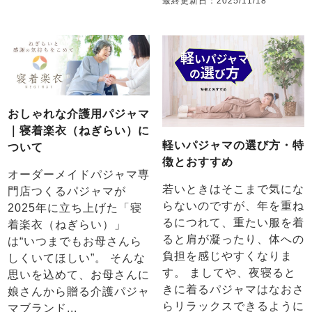
最終更新日：
2025/11/18
おしゃれな介護用パジャマ
｜寝着楽衣（ねぎらい）に
軽いパジャマの選び方・特
ついて
徴とおすすめ
オーダーメイドパジャマ専
若いときはそこまで気にな
門店つくるパジャマが
らないのですが、年を重ね
2025年に立ち上げた「寝
るにつれて、重たい服を着
着楽衣（ねぎらい）」
ると肩が凝ったり、体への
は“いつまでもお母さんら
負担を感じやすくなりま
しくいてほしい”。 そんな
す。 ましてや、夜寝ると
思いを込めて、お母さんに
きに着るパジャマはなおさ
娘さんから贈る介護パジャ
らリラックスできるように
マブランド...