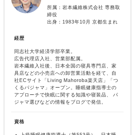
ーブ
メンズパジャマ
ャマ
所属：岩本繊維株式会社 専務取
年齢別におすすめパジ
締役
SDGsの取り組み
ャマ
春
秋
出身：1983年10月 京都生まれ
七分袖
サッカー/ちぢみ 楊
ニット/ストレッチ
起毛/フランネル
経歴
柳
長袖
半袖
同志社大学経済学部卒業。
インナーウェア
生活雑貨
カタログギフト
広告代理店入社、営業部配属。
すべてのメン
岩本繊維入社後、日本全国の寝具専門店、家
ズ
柄物
具店などの小売店への卸営業活動を経て、自
パジャマ
社ECサイト「Living Mahoroba楽天店」「つ
前開き
かぶり
スリーパー
くるパジャマ」オープン。睡眠健康指導士の
夏
冬
アプローチで快眠に関する知識や寝装品、 パ
ジャマ選びなどの情報をブログで発信。
ガールズパジャマ
作務衣
羽織・バスロ
売れ筋ランキング
新着商品
ーブ
上着単品
- Item Ranking -
- New Arrival -
資格
売れ筋ランキング
新着商品
- Item Ranking -
- New Arrival -
上級睡眠健康指導士（第553号）、日本睡