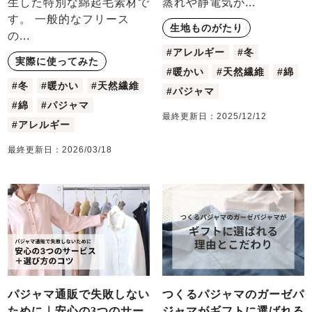
生した特別な綿起毛素材で
蒸れや静電気が...
すべてのデザインのパジャマ一覧はこちら
す。 一般的なフリース
生地ものがたり
の...
#アレルギー
#冬
実際に使ってみた
#暖かい
#天然繊維
#綿
#冬
#暖かい
#天然繊維
#パジャマ
#綿
#パジャマ
最終更新日：
2025/12/12
#アレルギー
最終更新日：
2026/03/18
パジャマ通販で失敗しない
つくるパジャマのガーゼパ
ために｜安心の3つのサー
ジャマがギフトに選ばれる