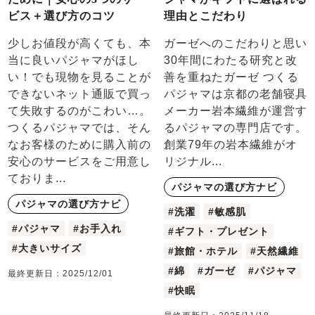
ビス＋選び方のコツ
理由とこだわり
少しお値段が高くても、本
ガーゼへのこだわりと思い
当に良いパジャマがほし
30年間にわたる研究と改
い！でも現物を見ることが
善を重ねたガーゼ つくる
できないネット通販で買っ
パジャマは京都の老舗寝具
て失敗するのがこわい…。
メーカー岩本繊維が運営す
つくるパジャマでは、そん
るパジャマの専門店です。
なお客様のために購入前の
創業79年の岩本繊維がオ
安心のサービスをご用意し
リジナル...
ておりま...
パジャマの選び方ナビ
パジャマの選び方ナビ
#洗濯
#敏感肌
#パジャマ
#お手入れ
#ギフト・プレゼント
#大きいサイズ
#旅館・ホテル
#天然繊維
#綿
#ガーゼ
#パジャマ
最終更新日：
2025/12/01
#快眠