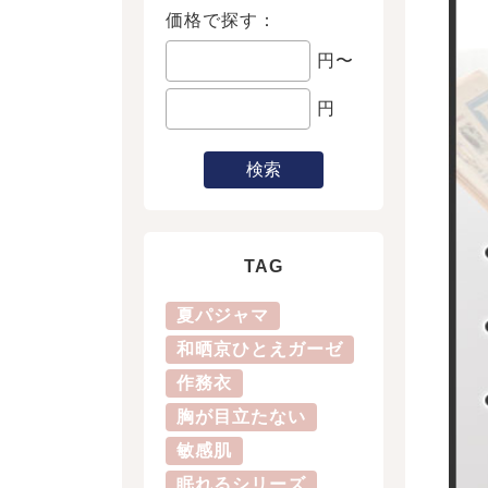
価格で探す：
円〜
円
検索
TAG
夏パジャマ
和晒京ひとえガーゼ
作務衣
胸が目立たない
敏感肌
眠れるシリーズ