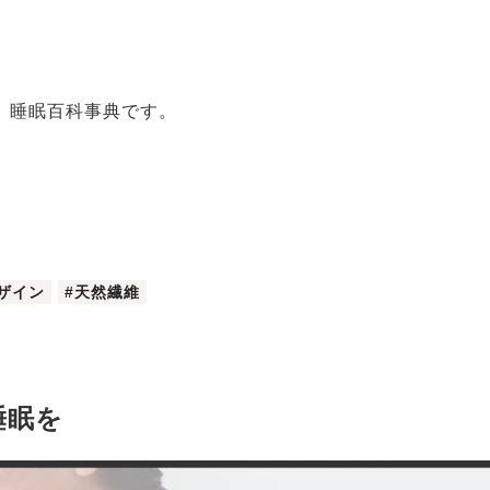
、睡眠百科事典です。
ザイン
#天然繊維
睡眠を