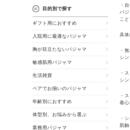
・自
目的別で探す
パジ
こと
ギフト用におすすめ
具体
入院用に最適なパジャマ
胸が目立たないパジャマ
・無
シン
敏感肌用パジャマ
・ス
生活雑貨
シン
ペアでお揃いのパジャマ
・ス
年齢別におすすめ
着心
体型別、お悩みから選ぶ
・シ
肌触
業務用パジャマ