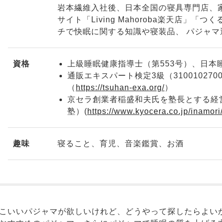
岩本繊維入社後、日本全国の寝具専門店、
サイト「Living Mahoroba楽天店
チで快眠に関する知識や寝装品、 パジャ
資格
上級睡眠健康指導士（第553号）、日本
通販エキスパート検定3級（31001027
（
https://tsuhan-exa.org/
）
京セラ創業者稲盛和夫氏を塾長とする経営
塾）(
https://www.kyocera.co.jp/inamori
趣味
寝ること、育児、音楽鑑賞、お酒
こいいパジャマが欲しいけれど、どうやって探したらよい