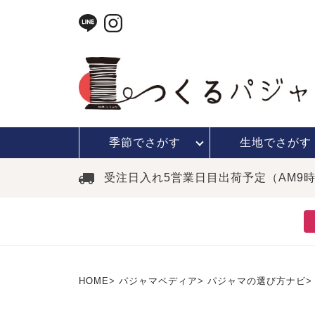
季節で
さがす
生地で
さがす
受注日入れ5営業日目出荷予定（AM9
HOME
パジャマペディア
パジャマの選び方ナビ