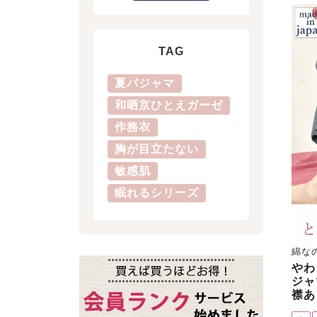
TAG
夏パジャマ
和晒京ひとえガーゼ
作務衣
胸が目立たない
敏感肌
眠れるシリーズ
綿な
やわ
ジャ
襟あ