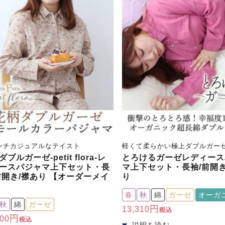
ンチカジュアルなテイスト
軽くて柔らかい極上ダブルガー
ブルガーゼ-petit flora-レ
とろけるガーゼレディース
ースパジャマ上下セット・長
マ上下セット・長袖/前開き
前開き/襟あり 【オーダーメイ
り
春
秋
綿
ガーゼ
オーガ
秋
綿
ガーゼ
13,310
税込
100
税込