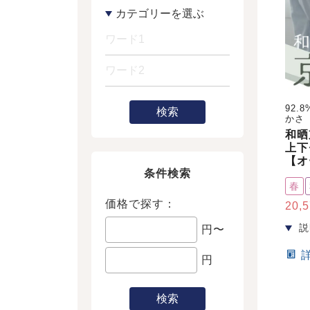
92
検索
かさ
和晒
上下
【オ
条件検索
春
価格で探す：
20,
円〜
円
検索