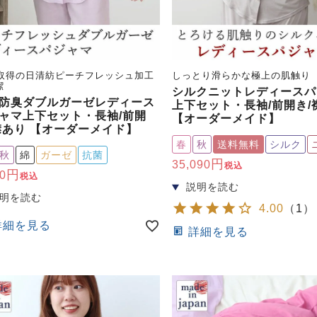
K取得の日清紡ピーチフレッシュ加工
しっとり滑らかな極上の肌触り
潔
シルクニットレディースパ
防臭ダブルガーゼレディース
上下セット・長袖/前開き/
ャマ上下セット・長袖/前開
【オーダーメイド】
襟あり 【オーダーメイド】
春
秋
送料無料
シルク
秋
綿
ガーゼ
抗菌
35,090
税込
0
税込
4.00
（
1
）
詳細を見る
詳細を見る