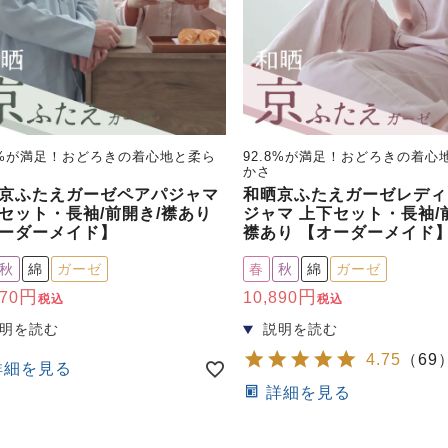
.8%が満足！おどろきの着心地と柔ら
92.8%が満足！おどろきの着心
かさ
京ふたえガーゼペアパジャマ
和晒京ふたえガーゼレディ
セット・長袖/前開き/襟あり
ジャマ 上下セット・長袖/
ーダーメイド】
襟あり 【オーダーメイド
秋
綿
ガーゼ
春
秋
綿
ガーゼ
570
10,890
税込
税込
4.75
（
69
詳細を見る
詳細を見る