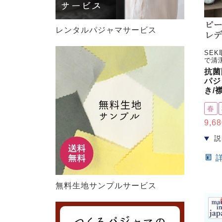
レンタルパジャマサービス
SE
で清
抗菌
パジ
き/
春
9,68
無料生地サンプルサービス