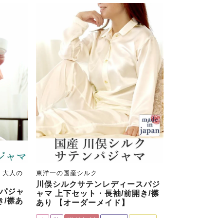
 大人の
東洋一の国産シルク
川俣シルクサテンレディースパジ
パジャ
ャマ 上下セット・長袖/前開き/襟
き/襟あ
あり 【オーダーメイド】