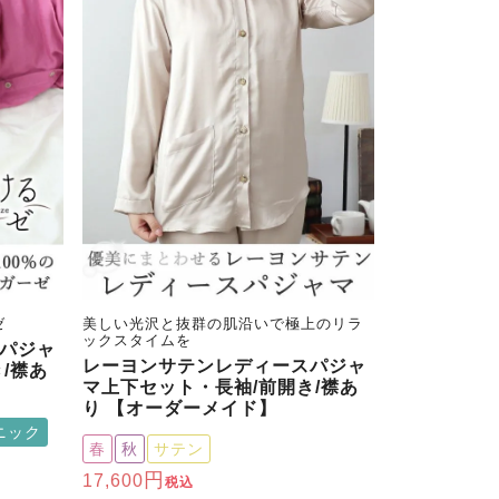
ゼ
美しい光沢と抜群の肌沿いで極上のリラ
ックスタイムを
パジャ
レーヨンサテンレディースパジャ
/襟あ
マ上下セット・長袖/前開き/襟あ
り 【オーダーメイド】
ニック
春
秋
サテン
17,600
税込