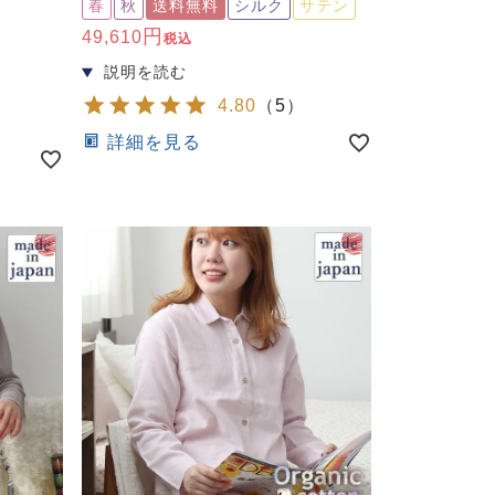
春
秋
送料無料
シルク
サテン
49,610
税込
4.80
（
5
）
詳細を見る