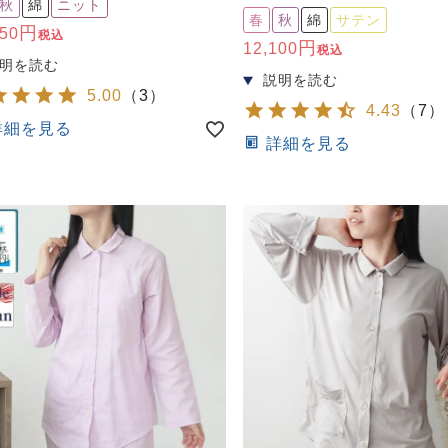
秋
綿
ニット
春
秋
綿
サテン
550
税込
12,100
税込
5.00
（
3
）
4.43
（
7
）
詳細を見る
詳細を見る