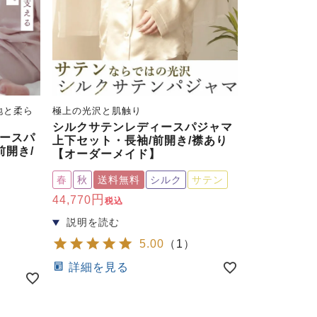
地と柔ら
極上の光沢と肌触り
シルクサテンレディースパジャマ
ースパ
上下セット・長袖/前開き/襟あり
前開き/
【オーダーメイド】
】
春
秋
送料無料
シルク
サテン
44,770
税込
5.00
（
1
）
）
詳細を見る