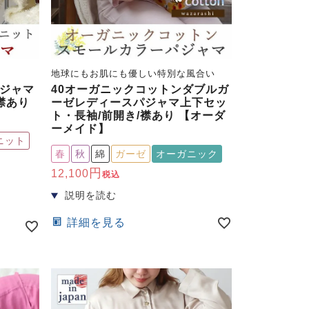
地球にもお肌にも優しい特別な風合い
ジャマ
40オーガニックコットンダブルガ
襟あり
ーゼレディースパジャマ上下セッ
ト・長袖/前開き/襟あり 【オーダ
ーメイド】
ニット
春
秋
綿
ガーゼ
オーガニック
12,100
税込
詳細を見る