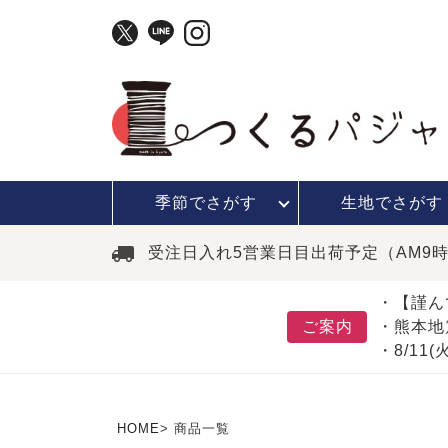
季節で
さがす
生地で
さがす
受注日入れ5営業日目出荷予定（AM9
・【謹ん
ご案内
・熊本地
・8/11
HOME
商品一覧