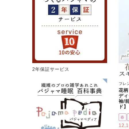
2年保証サービス
フレ
花柄ダ
ディ
袖/
ド】
春
12,