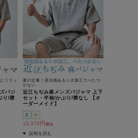
雅にリラッ
夏の定番！清涼感あるシボ加工でべたつ
かない
ズパジ
近江ちぢみ麻メンズパジャマ 上下
ぶり/襟
セット・半袖/かぶり/襟なし 【オ
ーダーメイド】
夏
麻
18,370
税込