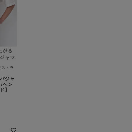
なストラ
パジャ
/ヘン
ド】