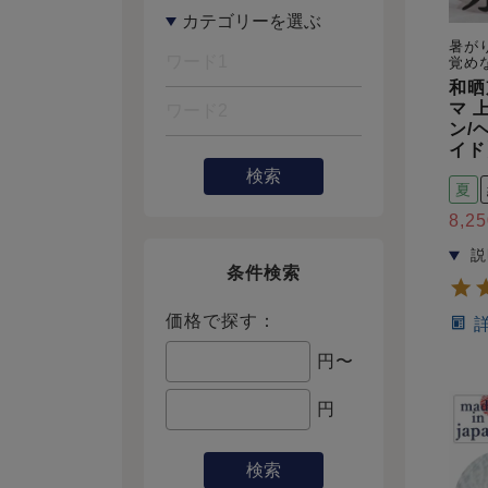
暑が
覚め
和晒
マ 
ン/
イド
検索
夏
8,25
条件検索
価格で探す：
円〜
円
検索