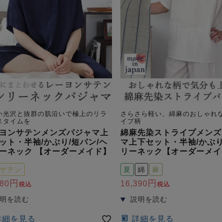
い光沢と抜群の肌沿いで極上のリラ
さらさら軽い、綿麻のおしゃれ
スタイムを
イプ柄
ヨンサテンメンズパジャマ上
綿麻先染ストライプメンズ
ット・半袖/かぶり/短パン/ヘ
マ上下セット・半袖/かぶり
ーネック 【オーダーメイド】
リーネック【オーダーメイ
サテン
夏
綿
麻
180
16,390
税込
税込
詳細を見る
詳細を見る