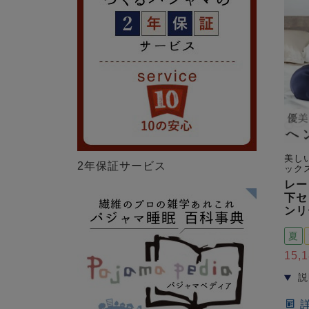
美し
2年保証サービス
ック
レー
下セ
ンリ
夏
15,