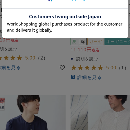
つかない、夏のやわらかリラックス
新感覚ガーゼ！柔らかいのにサ
肌触り
トサッカーメンズパジャマ 上
80オーガニック超長綿1重
ット・半袖/かぶり/短パン/襟
メンズパジャマ上下セット
 【オーダーメイド】
かぶり/短パン/ヘンリーネ
【オーダーメイド】
綿
ニット
410
税込
夏
綿
ガーゼ
オーガニッ
11,110
税込
5.00
（
2
）
詳細を見る
5.00
（
1
）
詳細を見る