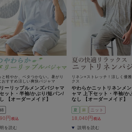
っと軽やか、ベタつかない。暑がり
リネン×ストレッチ！涼しく優
におすすめ涼しい爽快パジャマ
クス
リーリップルメンズパジャマ
やわらかニットリネンメン
セット・半袖/かぶり/短パン/
ャマ 上下セット・半袖/か
し 【オーダーメイド】
なし 【オーダーメイド】
綿
夏
麻
ニット
990
18,040
税込
税込