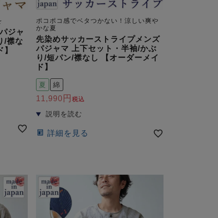
を
ポコポコ感でベタつかない！涼しい爽や
かな夏
パジャ
先染めサッカーストライプメンズ
り/襟な
パジャマ 上下セット・半袖/かぶ
ド】
り/短パン/襟なし 【オーダーメイ
ド】
夏
綿
11,990
税込
）
詳細を見る