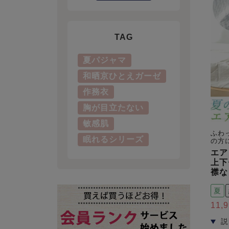
TAG
夏パジャマ
和晒京ひとえガーゼ
作務衣
胸が目立たない
敏感肌
ふわ
眠れるシリーズ
の方
エア
上下
襟な
夏
11,