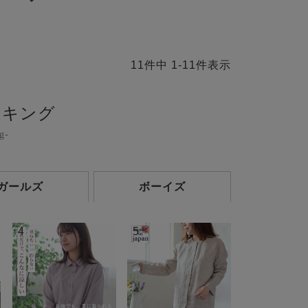
11
件中
1
-
11
件表示
ンキング
g-
ガールズ
ボーイズ
4
5