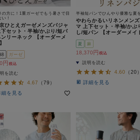
りの方に！1重ガーゼでもう暑さで目
半袖短パンでひんやり優雅な夏
ない！
やわらかるいリネンメンズ
京ひとえガーゼメンズパジャ
マ 上下セット・半袖/かぶ
上下セット・半袖/かぶり/短パ
し/短パン 【オーダーメイ
ヘンリーネック 【オーダーメ
】
夏
麻
18,370
税込
綿
ガーゼ
0
税込
4.60
（
20
詳細を見る
4.67
（
79
）
詳細を見る