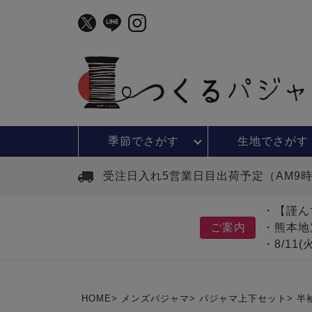
季節で
さがす
生地で
さがす
受注日入れ5営業日目出荷予定（AM9
・【謹ん
ご案内
・熊本地
・8/11
HOME
メンズパジャマ
パジャマ上下セット
半