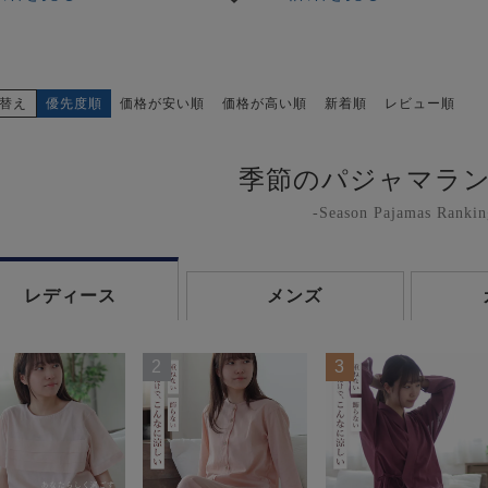
替え
優先度順
価格が安い順
価格が高い順
新着順
レビュー順
季節のパジャマラ
-Season Pajamas Rankin
レディース
メンズ
2
3