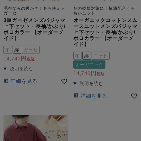
毛布なみの暖かさ！冬も使える
冬の乾燥対策に！椿油配合うる
ガーゼ
おいニット
3重ガーゼメンズパジャマ
オーガニックコットンスム
上下セット・長袖/かぶり/
ースニットメンズパジャマ
ポロカラー 【オーダーメ
上下セット・長袖/かぶり/
イド】
ポロカラー 【オーダーメ
イド】
冬
綿
ガーゼ
冬
綿
ニット
14,740
税込
オーガニック
14,740
税込
詳細を見る
詳細を見る