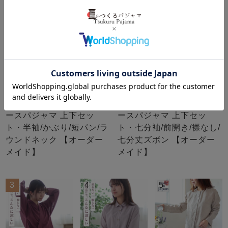
和晒京ひとえガーゼレディ
和晒京ひとえガーゼレディ
ースパジャマ 上下セッ
ースパジャマ 上下セッ
ト・半袖/かぶり/短パン/ラ
ト・七分袖/前開き/襟なし/
ウンドネック 【オーダー
七分丈ズボン 【オーダー
メイド】
メイド】
3
4
5