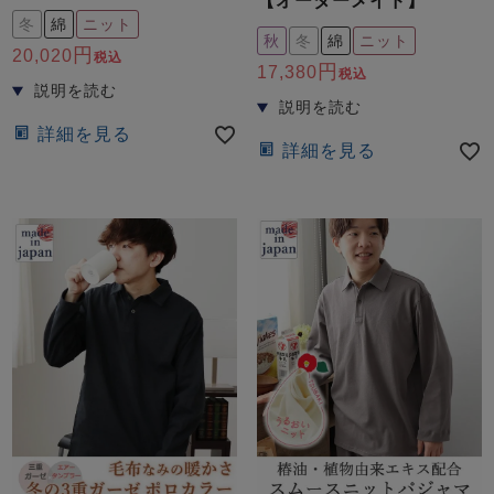
【オーダーメイド】
冬
綿
ニット
秋
冬
綿
ニット
20,020
税込
17,380
税込
詳細を見る
詳細を見る
売れ筋ランキング
新着商品
- Item Ranking -
- New Arrival -
すべてのデザインのパジャマ一覧はこちら