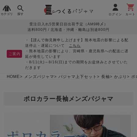
カテゴリ
探す
ログイン
カート
受注日入れ5営業日目出荷予定（AM9時〆）
季節で
生地で
目的別で
デザインで
はじめて
送料800円 / 北海道・沖縄・離島は別途800円
さがす
さがす
さがす
さがす
の方へ
レディースパジャマ
・【謹んで御見舞申し上げます】熊本地震の影響による配
送停止・遅延について
こちら
・熊本地震の影響により、宮崎県・鹿児島県への配送に遅
ご案内
延が発生しています
・8/11(火)～8/16(日)までの期間をお盆休みとさせていた
敏感肌用
入院・介護
つくるパジャマとは
胸が目立たない
夏パジャマ特集
迷ったら、まずはこの
だきます
パジャマ
パジャマ
パジャマ！
綿100%
リネン・麻
シルク/絹
長袖
半袖
七分袖
HOME
メンズパジャマ
パジャマ上下セット
長袖
かぶり
ポ
すべてのレデ
ィース
ポロカラー長袖メンズパジャマ
パジャマ
マタニティ
ペアで
お支払い・送料・配送
返品・交換について
眠れる作務衣特集
よくあるご質問
前開き
かぶり
ワンピース
パジャマ
そろえたい
について
オーガニック素材
ガーゼ
サテン織り
春
夏
秋
冬