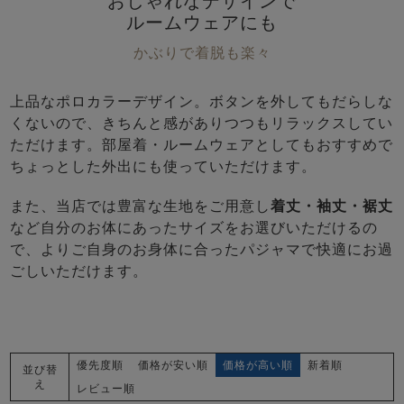
おしゃれなデザインで
前開き
かぶり
スリーパー
ルームウェアにも
目的別でさがす一覧はこちら
売れ筋ランキング
新着商品
かぶりで着脱も楽々
- Item Ranking -
- New Arrival -
上着単品
上品なポロカラーデザイン。ボタンを外してもだらしな
作務衣
羽織・バスロ
すべての生地一覧はこちら
くないので、きちんと感がありつつもリラックスしてい
春
夏
秋
冬
ーブ
ただけます。部屋着・ルームウェアとしてもおすすめで
ボーイズパジャマ
ちょっとした外出にも使っていただけます。
また、当店では豊富な生地をご用意し
着丈・袖丈・裾丈
ズボン単品
など自分のお体にあったサイズをお選びいただけるの
で、よりご自身のお身体に合ったパジャマで快適にお過
ごしいただけます。
ガールズ長袖
ガールズ半袖
ワンピース
優先度順
価格が安い順
価格が高い順
新着順
並び替
春
夏
秋
冬
え
すべてのキッ
レビュー順