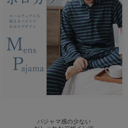
メンズパジャマ
上着単品
作務衣
胸がすけない
羽織・バスロ
体型別におすすめパジ
年齢別におすすめパジ
ルームウェア
会社概要
お買い物ガイド
安心の日本製
ーブ
ャマ
ャマ
サッカー/ちぢみ 楊
ニット/ストレッチ
起毛/フランネル
柳
ズボン単品
SDGsの取り組み
インナーウェア
生活雑貨
カタログギフト
春
夏
秋
冬
柄物
長袖
半袖
七分袖
ガールズパジャマ
すべてのメン
ズ
売れ筋ランキング
新着商品
パジャマ
- Item Ranking -
- New Arrival -
パジャマ感の少ない