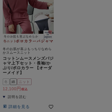
冬のお肌が喜ぶもっちりなめら
かスムースニット
コットンムースメンズパジ
ャマ上下セット・長袖/か
ぶり/ポロカラー 【オーダ
ーメイド】
冬
綿
ニット
12,100
税込
詳細を見る