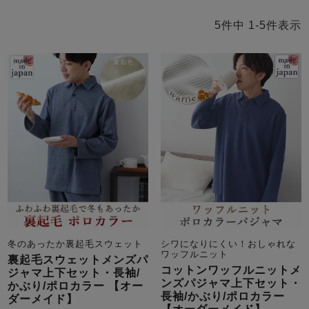
ズ
パジャマ
5
件中
1
-
5
件表示
ガールズ前開
ガールズかぶ
ボーイズ長袖
き
り
売れ筋ランキング
新着商品
- Item Ranking -
- New Arrival -
ボーイズ半袖
ボーイズ前開
ボーイズかぶ
き
り
すべての季節のパジャマ一覧はこちら
冬のあったか裏起毛スウェット
シワになりにくい！おしゃれな
ワッフルニット
裏起毛スウェットメンズパ
コットンワッフルニットメ
ジャマ上下セット・長袖/
ガールズ
上着
ガールズ
ズボ
ボーイズ
上着
ボーイズ
ズボ
ンズパジャマ上下セット・
かぶり/ポロカラー 【オー
単品
ン単品
単品
ン単品
長袖/かぶり/ポロカラー
ダーメイド】