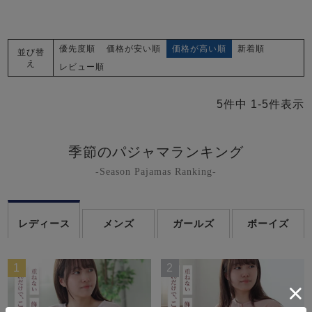
優先度順
価格が安い順
価格が高い順
新着順
並び替
え
レビュー順
5
件中
1
-
5
件表示
季節のパジャマランキング
-Season Pajamas Ranking-
レディース
メンズ
ガールズ
ボーイズ
1
2