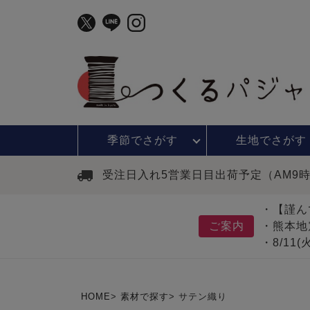
季節で
さがす
生地で
さがす
受注日入れ5営業日目出荷予定（AM9
・【謹ん
ご案内
・熊本地
・8/11
HOME
素材で探す
サテン織り