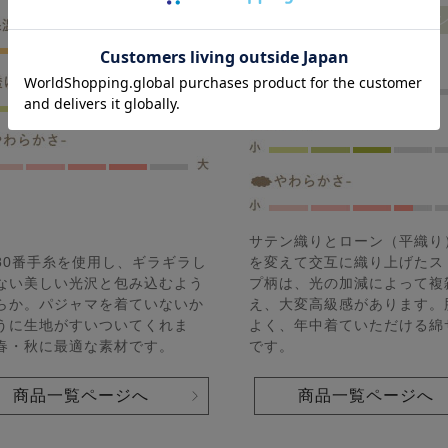
春
秋
綿100％
サテ
サテン織りとローン（平織り
80番手糸を使用し、ギラギラし
を変えて交互に織り上げたス
ない美しい光沢と包み込むよう
プ柄は、光の加減によって複
らか。パジャマを着ていないか
え、大変高級感があります。
うに生地がすいついてくれま
よく、年中着ていただける綿
春・秋に最適な素材です。
です。
商品一覧ページへ
商品一覧ページへ