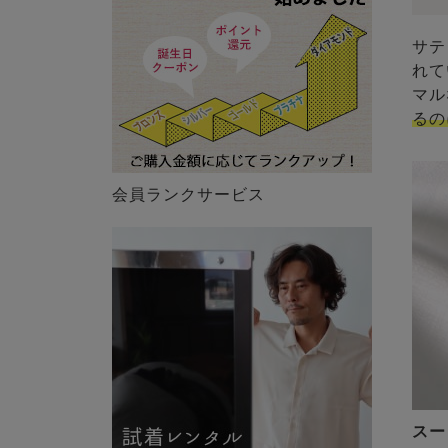
サテ
れて
マル
るの
会員ランクサービス
スー