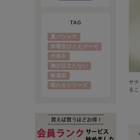
TAG
夏パジャマ
和晒京ひとえガーゼ
作務衣
胸が目立たない
敏感肌
サテ
眠れるシリーズ
るこ